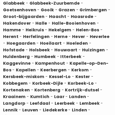
Glabbeek
-
Glabbeek-Zuurbemde
-
Goetsenhoven
-
Gooik
-
Grazen
-
Grimbergen
-
Groot-bijgaarden
-
Haacht
-
Haasrode
-
Hakendover
-
Halle
-
Halle-Booienhoven
-
Hamme
-
Heikruis
-
Hekelgem
-
Helen-Bos
-
Herent
-
Herfelingen
-
Herne
-
Hever
-
Heverlee
-
Hoegaarden
-
Hoeilaart
-
Hoeleden
-
Hofstade
-
Holsbeek
-
Houwaart
-
Huizingen
-
Huldenberg
-
Humbeek
-
Itterbeek
-
Kaggevinne
-
Kampenhout
-
Kapelle-op-Den-
Bos
-
Kapellen
-
Keerbergen
-
Kerkom
-
Kersbeek-miskom
-
Kessel-Lo
-
Kester
-
Kobbegem
-
Korbeek-Dijle
-
Korbeek-Lo
-
Kortenaken
-
Kortenberg
-
Kortrijk-dutsel
-
Kraainem
-
Kumtich
-
Laar
-
Landen
-
Langdorp
-
Leefdaal
-
Leerbeek
-
Lembeek
-
Lennik
-
Leuven
-
Liedekerke
-
Linden
-