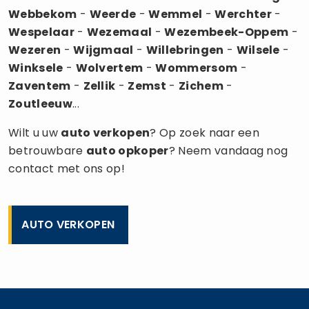
Webbekom
-
Weerde
-
Wemmel
-
Werchter
-
Wespelaar
-
Wezemaal
-
Wezembeek-Oppem
-
Wezeren
-
Wijgmaal
-
Willebringen
-
Wilsele
-
Winksele
-
Wolvertem
-
Wommersom
-
Zaventem
-
Zellik
-
Zemst
-
Zichem
-
Zoutleeuw
...
Wilt u uw
auto verkopen
? Op zoek naar een
betrouwbare
auto opkoper
? Neem vandaag nog
contact met ons op!
AUTO VERKOPEN