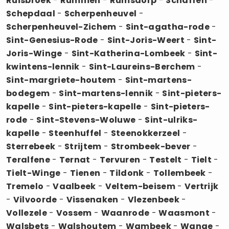
Ruisbroek
-
Rummen
-
Rumsdorp
-
Schaffen
-
Schepdaal
-
Scherpenheuvel
-
Scherpenheuvel-Zichem
-
Sint-agatha-rode
-
Sint-Genesius-Rode
-
Sint-Joris-Weert
-
Sint-
Joris-Winge
-
Sint-Katherina-Lombeek
-
Sint-
kwintens-lennik
-
Sint-Laureins-Berchem
-
Sint-margriete-houtem
-
Sint-martens-
bodegem
-
Sint-martens-lennik
-
Sint-pieters-
kapelle
-
Sint-pieters-kapelle
-
Sint-pieters-
rode
-
Sint-Stevens-Woluwe
-
Sint-ulriks-
kapelle
-
Steenhuffel
-
Steenokkerzeel
-
Sterrebeek
-
Strijtem
-
Strombeek-bever
-
Teralfene
-
Ternat
-
Tervuren
-
Testelt
-
Tielt
-
Tielt-Winge
-
Tienen
-
Tildonk
-
Tollembeek
-
Tremelo
-
Vaalbeek
-
Veltem-beisem
-
Vertrijk
-
Vilvoorde
-
Vissenaken
-
Vlezenbeek
-
Vollezele
-
Vossem
-
Waanrode
-
Waasmont
-
Walsbets
-
Walshoutem
-
Wambeek
-
Wange
-