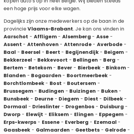
kopen auto's op in héél België. Wij bieden steeds
een hoge prijs voor elke wagen.
Dagelijks zijn onze medewerkers op de baan in de
provincie
Vlaams-Brabant
. Je kan ons vinden in
Aarschot
-
Affligem
-
Alsemberg
-
Asse
-
Assent
-
Attenhoven
-
Attenrode
-
Averbode
-
Baal
-
Beersel
-
Beert
-
Begijnendijk
-
Beigem
-
Bekkerzeel
-
Bekkevoort
-
Bellingen
-
Berg
-
Bertem
-
Betekom
-
Bever
-
Bierbeek
-
Binkom
-
Blanden
-
Bogaarden
-
Boortmeerbeek
-
Borchtlombeek
-
Bost
-
Boutersem
-
Brussegem
-
Budingen
-
Buizingen
-
Buken
-
Bunsbeek
-
Deurne
-
Diegem
-
Diest
-
Dilbeek
-
Dormaal
-
Drieslinter
-
Drogenbos
-
Duisburg
-
Dworp
-
Elewijt
-
Eliksem
-
Elingen
-
Eppegem
-
Erps-kwerps
-
Essene
-
Everberg
-
Ezemaal
-
Gaasbeek
-
Galmaarden
-
Geetbets
-
Gelrode
-