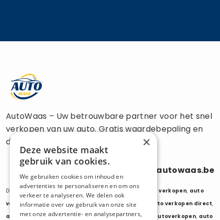
AutoWaas – Uw betrouwbare partner voor het snel
verkopen van uw auto. Gratis waardebepaling en
×
directe uitbetaling.
Deze website maakt
gebruik van cookies.
0470 686 838
info@autowaas.be
We gebruiken cookies om inhoud en
advertenties te personaliseren en om ons
Diensten:
auto verkopen
,
auto opkoper
,
auto export verkopen
,
auto
verkeer te analyseren. We delen ook
verkopen export
,
auto verkopen zonder keuring
,
auto verkopen direct
,
informatie over uw gebruik van onze site
met onze advertentie- en analysepartners,
auto tweedehands verkopen
,
mijn auto verkopen
,
autoverkopen
,
auto