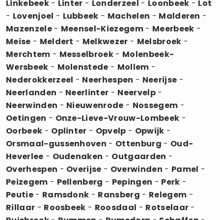
Linkebeek
-
Linter
-
Londerzeel
-
Loonbeek
-
Lot
-
Lovenjoel
-
Lubbeek
-
Machelen
-
Malderen
-
Mazenzele
-
Meensel-Kiezegem
-
Meerbeek
-
Meise
-
Meldert
-
Melkwezer
-
Melsbroek
-
Merchtem
-
Messelbroek
-
Molenbeek-
Wersbeek
-
Molenstede
-
Mollem
-
Nederokkerzeel
-
Neerhespen
-
Neerijse
-
Neerlanden
-
Neerlinter
-
Neervelp
-
Neerwinden
-
Nieuwenrode
-
Nossegem
-
Oetingen
-
Onze-Lieve-Vrouw-Lombeek
-
Oorbeek
-
Oplinter
-
Opvelp
-
Opwijk
-
Orsmaal-gussenhoven
-
Ottenburg
-
Oud-
Heverlee
-
Oudenaken
-
Outgaarden
-
Overhespen
-
Overijse
-
Overwinden
-
Pamel
-
Peizegem
-
Pellenberg
-
Pepingen
-
Perk
-
Peutie
-
Ramsdonk
-
Ransberg
-
Relegem
-
Rillaar
-
Roosbeek
-
Roosdaal
-
Rotselaar
-