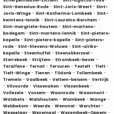
Scherpenheuvel-Zichem
-
Sint-agatha-rode
-
Sint-Genesius-Rode
-
Sint-Joris-Weert
-
Sint-
Joris-Winge
-
Sint-Katherina-Lombeek
-
Sint-
kwintens-lennik
-
Sint-Laureins-Berchem
-
Sint-margriete-houtem
-
Sint-martens-
bodegem
-
Sint-martens-lennik
-
Sint-pieters-
kapelle
-
Sint-pieters-kapelle
-
Sint-pieters-
rode
-
Sint-Stevens-Woluwe
-
Sint-ulriks-
kapelle
-
Steenhuffel
-
Steenokkerzeel
-
Sterrebeek
-
Strijtem
-
Strombeek-bever
-
Teralfene
-
Ternat
-
Tervuren
-
Testelt
-
Tielt
-
Tielt-Winge
-
Tienen
-
Tildonk
-
Tollembeek
-
Tremelo
-
Vaalbeek
-
Veltem-beisem
-
Vertrijk
-
Vilvoorde
-
Vissenaken
-
Vlezenbeek
-
Vollezele
-
Vossem
-
Waanrode
-
Waasmont
-
Walsbets
-
Walshoutem
-
Wambeek
-
Wange
-
Webbekom
-
Weerde
-
Wemmel
-
Werchter
-
Wespelaar
-
Wezemaal
-
Wezembeek-Oppem
-