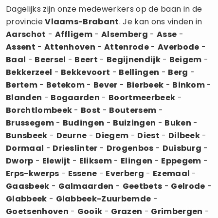
Dagelijks zijn onze medewerkers op de baan in de
provincie
Vlaams-Brabant
. Je kan ons vinden in
Aarschot
-
Affligem
-
Alsemberg
-
Asse
-
Assent
-
Attenhoven
-
Attenrode
-
Averbode
-
Baal
-
Beersel
-
Beert
-
Begijnendijk
-
Beigem
-
Bekkerzeel
-
Bekkevoort
-
Bellingen
-
Berg
-
Bertem
-
Betekom
-
Bever
-
Bierbeek
-
Binkom
-
Blanden
-
Bogaarden
-
Boortmeerbeek
-
Borchtlombeek
-
Bost
-
Boutersem
-
Brussegem
-
Budingen
-
Buizingen
-
Buken
-
Bunsbeek
-
Deurne
-
Diegem
-
Diest
-
Dilbeek
-
Dormaal
-
Drieslinter
-
Drogenbos
-
Duisburg
-
Dworp
-
Elewijt
-
Eliksem
-
Elingen
-
Eppegem
-
Erps-kwerps
-
Essene
-
Everberg
-
Ezemaal
-
Gaasbeek
-
Galmaarden
-
Geetbets
-
Gelrode
-
Glabbeek
-
Glabbeek-Zuurbemde
-
Goetsenhoven
-
Gooik
-
Grazen
-
Grimbergen
-