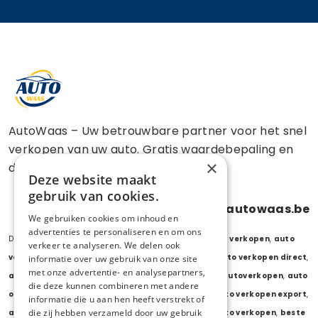
AutoWaas – Uw betrouwbare partner voor het snel
verkopen van uw auto. Gratis waardebepaling en
×
directe uitbetaling.
Deze website maakt
gebruik van cookies.
0470 686 838
info@autowaas.be
We gebruiken cookies om inhoud en
advertenties te personaliseren en om ons
Diensten:
auto verkopen
,
auto opkoper
,
auto export verkopen
,
auto
verkeer te analyseren. We delen ook
verkopen export
,
auto verkopen zonder keuring
,
auto verkopen direct
,
informatie over uw gebruik van onze site
met onze advertentie- en analysepartners,
auto tweedehands verkopen
,
mijn auto verkopen
,
autoverkopen
,
auto
die deze kunnen combineren met andere
opkopers
,
opkoper auto
,
export auto verkopen
,
auto verkopen export
,
informatie die u aan hen heeft verstrekt of
die zij hebben verzameld door uw gebruik
auto opkoper export
,
opkopen van auto's
,
oude auto verkopen
,
beste