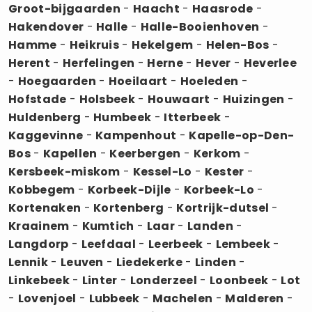
Groot-bijgaarden
-
Haacht
-
Haasrode
-
Hakendover
-
Halle
-
Halle-Booienhoven
-
Hamme
-
Heikruis
-
Hekelgem
-
Helen-Bos
-
Herent
-
Herfelingen
-
Herne
-
Hever
-
Heverlee
-
Hoegaarden
-
Hoeilaart
-
Hoeleden
-
Hofstade
-
Holsbeek
-
Houwaart
-
Huizingen
-
Huldenberg
-
Humbeek
-
Itterbeek
-
Kaggevinne
-
Kampenhout
-
Kapelle-op-Den-
Bos
-
Kapellen
-
Keerbergen
-
Kerkom
-
Kersbeek-miskom
-
Kessel-Lo
-
Kester
-
Kobbegem
-
Korbeek-Dijle
-
Korbeek-Lo
-
Kortenaken
-
Kortenberg
-
Kortrijk-dutsel
-
Kraainem
-
Kumtich
-
Laar
-
Landen
-
Langdorp
-
Leefdaal
-
Leerbeek
-
Lembeek
-
Lennik
-
Leuven
-
Liedekerke
-
Linden
-
Linkebeek
-
Linter
-
Londerzeel
-
Loonbeek
-
Lot
-
Lovenjoel
-
Lubbeek
-
Machelen
-
Malderen
-