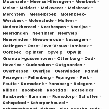
Mazenzele
-
Meensel-Kiezegem
-
Meerbeek
-
Meise
-
Meldert
-
Melkwezer
-
Melsbroek
-
Merchtem
-
Messelbroek
-
Molenbeek-
Wersbeek
-
Molenstede
-
Mollem
-
Nederokkerzeel
-
Neerhespen
-
Neerijse
-
Neerlanden
-
Neerlinter
-
Neervelp
-
Neerwinden
-
Nieuwenrode
-
Nossegem
-
Oetingen
-
Onze-Lieve-Vrouw-Lombeek
-
Oorbeek
-
Oplinter
-
Opvelp
-
Opwijk
-
Orsmaal-gussenhoven
-
Ottenburg
-
Oud-
Heverlee
-
Oudenaken
-
Outgaarden
-
Overhespen
-
Overijse
-
Overwinden
-
Pamel
-
Peizegem
-
Pellenberg
-
Pepingen
-
Perk
-
Peutie
-
Ramsdonk
-
Ransberg
-
Relegem
-
Rillaar
-
Roosbeek
-
Roosdaal
-
Rotselaar
-
Ruisbroek
-
Rummen
-
Rumsdorp
-
Schaffen
-
Schepdaal
-
Scherpenheuvel
-