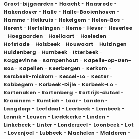
Groot-bijgaarden
-
Haacht
-
Haasrode
-
Hakendover
-
Halle
-
Halle-Booienhoven
-
Hamme
-
Heikruis
-
Hekelgem
-
Helen-Bos
-
Herent
-
Herfelingen
-
Herne
-
Hever
-
Heverlee
-
Hoegaarden
-
Hoeilaart
-
Hoeleden
-
Hofstade
-
Holsbeek
-
Houwaart
-
Huizingen
-
Huldenberg
-
Humbeek
-
Itterbeek
-
Kaggevinne
-
Kampenhout
-
Kapelle-op-Den-
Bos
-
Kapellen
-
Keerbergen
-
Kerkom
-
Kersbeek-miskom
-
Kessel-Lo
-
Kester
-
Kobbegem
-
Korbeek-Dijle
-
Korbeek-Lo
-
Kortenaken
-
Kortenberg
-
Kortrijk-dutsel
-
Kraainem
-
Kumtich
-
Laar
-
Landen
-
Langdorp
-
Leefdaal
-
Leerbeek
-
Lembeek
-
Lennik
-
Leuven
-
Liedekerke
-
Linden
-
Linkebeek
-
Linter
-
Londerzeel
-
Loonbeek
-
Lot
-
Lovenjoel
-
Lubbeek
-
Machelen
-
Malderen
-