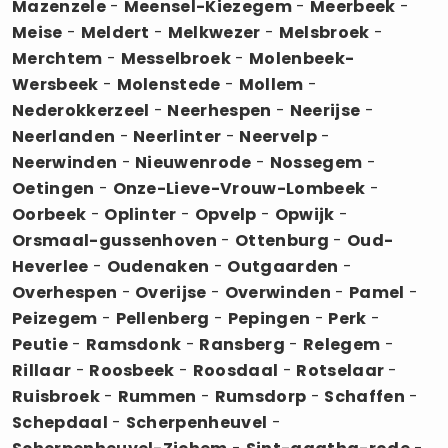
Mazenzele
-
Meensel-Kiezegem
-
Meerbeek
-
Meise
-
Meldert
-
Melkwezer
-
Melsbroek
-
Merchtem
-
Messelbroek
-
Molenbeek-
Wersbeek
-
Molenstede
-
Mollem
-
Nederokkerzeel
-
Neerhespen
-
Neerijse
-
Neerlanden
-
Neerlinter
-
Neervelp
-
Neerwinden
-
Nieuwenrode
-
Nossegem
-
Oetingen
-
Onze-Lieve-Vrouw-Lombeek
-
Oorbeek
-
Oplinter
-
Opvelp
-
Opwijk
-
Orsmaal-gussenhoven
-
Ottenburg
-
Oud-
Heverlee
-
Oudenaken
-
Outgaarden
-
Overhespen
-
Overijse
-
Overwinden
-
Pamel
-
Peizegem
-
Pellenberg
-
Pepingen
-
Perk
-
Peutie
-
Ramsdonk
-
Ransberg
-
Relegem
-
Rillaar
-
Roosbeek
-
Roosdaal
-
Rotselaar
-
Ruisbroek
-
Rummen
-
Rumsdorp
-
Schaffen
-
Schepdaal
-
Scherpenheuvel
-