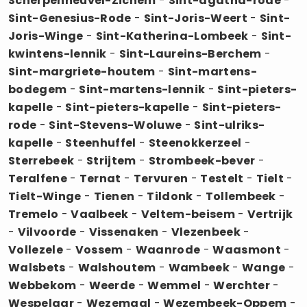
Scherpenheuvel-Zichem
-
Sint-agatha-rode
-
Sint-Genesius-Rode
-
Sint-Joris-Weert
-
Sint-
Joris-Winge
-
Sint-Katherina-Lombeek
-
Sint-
kwintens-lennik
-
Sint-Laureins-Berchem
-
Sint-margriete-houtem
-
Sint-martens-
bodegem
-
Sint-martens-lennik
-
Sint-pieters-
kapelle
-
Sint-pieters-kapelle
-
Sint-pieters-
rode
-
Sint-Stevens-Woluwe
-
Sint-ulriks-
kapelle
-
Steenhuffel
-
Steenokkerzeel
-
Sterrebeek
-
Strijtem
-
Strombeek-bever
-
Teralfene
-
Ternat
-
Tervuren
-
Testelt
-
Tielt
-
Tielt-Winge
-
Tienen
-
Tildonk
-
Tollembeek
-
Tremelo
-
Vaalbeek
-
Veltem-beisem
-
Vertrijk
-
Vilvoorde
-
Vissenaken
-
Vlezenbeek
-
Vollezele
-
Vossem
-
Waanrode
-
Waasmont
-
Walsbets
-
Walshoutem
-
Wambeek
-
Wange
-
Webbekom
-
Weerde
-
Wemmel
-
Werchter
-
Wespelaar
-
Wezemaal
-
Wezembeek-Oppem
-