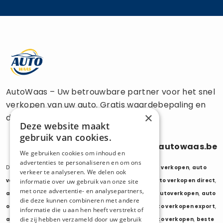
AutoWaas – Uw betrouwbare partner voor het snel
verkopen van uw auto. Gratis waardebepaling en
×
directe uitbetaling.
Deze website maakt
gebruik van cookies.
0470 686 838
info@autowaas.be
We gebruiken cookies om inhoud en
advertenties te personaliseren en om ons
Diensten:
auto verkopen
,
auto opkoper
,
auto export verkopen
,
auto
verkeer te analyseren. We delen ook
verkopen export
,
auto verkopen zonder keuring
,
auto verkopen direct
,
informatie over uw gebruik van onze site
met onze advertentie- en analysepartners,
auto tweedehands verkopen
,
mijn auto verkopen
,
autoverkopen
,
auto
die deze kunnen combineren met andere
opkopers
,
opkoper auto
,
export auto verkopen
,
auto verkopen export
,
informatie die u aan hen heeft verstrekt of
die zij hebben verzameld door uw gebruik
auto opkoper export
,
opkopen van auto's
,
oude auto verkopen
,
beste