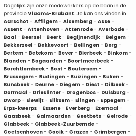
Dagelijks zijn onze medewerkers op de baan in de
provincie
Vlaams-Brabant
. Je kan ons vinden in
Aarschot
-
Affligem
-
Alsemberg
-
Asse
-
Assent
-
Attenhoven
-
Attenrode
-
Averbode
-
Baal
-
Beersel
-
Beert
-
Begijnendijk
-
Beigem
-
Bekkerzeel
-
Bekkevoort
-
Bellingen
-
Berg
-
Bertem
-
Betekom
-
Bever
-
Bierbeek
-
Binkom
-
Blanden
-
Bogaarden
-
Boortmeerbeek
-
Borchtlombeek
-
Bost
-
Boutersem
-
Brussegem
-
Budingen
-
Buizingen
-
Buken
-
Bunsbeek
-
Deurne
-
Diegem
-
Diest
-
Dilbeek
-
Dormaal
-
Drieslinter
-
Drogenbos
-
Duisburg
-
Dworp
-
Elewijt
-
Eliksem
-
Elingen
-
Eppegem
-
Erps-kwerps
-
Essene
-
Everberg
-
Ezemaal
-
Gaasbeek
-
Galmaarden
-
Geetbets
-
Gelrode
-
Glabbeek
-
Glabbeek-Zuurbemde
-
Goetsenhoven
-
Gooik
-
Grazen
-
Grimbergen
-