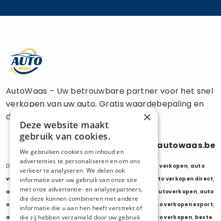
AutoWaas – Uw betrouwbare partner voor het snel
verkopen van uw auto. Gratis waardebepaling en
×
directe uitbetaling.
Deze website maakt
gebruik van cookies.
0470 686 838
info@autowaas.be
We gebruiken cookies om inhoud en
advertenties te personaliseren en om ons
Diensten:
auto verkopen
,
auto opkoper
,
auto export verkopen
,
auto
verkeer te analyseren. We delen ook
verkopen export
,
auto verkopen zonder keuring
,
auto verkopen direct
,
informatie over uw gebruik van onze site
met onze advertentie- en analysepartners,
auto tweedehands verkopen
,
mijn auto verkopen
,
autoverkopen
,
auto
die deze kunnen combineren met andere
opkopers
,
opkoper auto
,
export auto verkopen
,
auto verkopen export
,
informatie die u aan hen heeft verstrekt of
die zij hebben verzameld door uw gebruik
auto opkoper export
,
opkopen van auto's
,
oude auto verkopen
,
beste