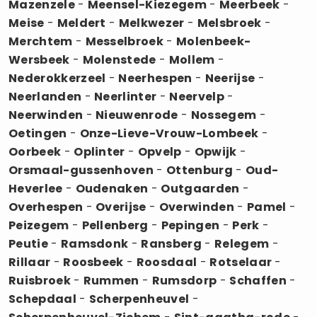
Mazenzele
-
Meensel-Kiezegem
-
Meerbeek
-
Meise
-
Meldert
-
Melkwezer
-
Melsbroek
-
Merchtem
-
Messelbroek
-
Molenbeek-
Wersbeek
-
Molenstede
-
Mollem
-
Nederokkerzeel
-
Neerhespen
-
Neerijse
-
Neerlanden
-
Neerlinter
-
Neervelp
-
Neerwinden
-
Nieuwenrode
-
Nossegem
-
Oetingen
-
Onze-Lieve-Vrouw-Lombeek
-
Oorbeek
-
Oplinter
-
Opvelp
-
Opwijk
-
Orsmaal-gussenhoven
-
Ottenburg
-
Oud-
Heverlee
-
Oudenaken
-
Outgaarden
-
Overhespen
-
Overijse
-
Overwinden
-
Pamel
-
Peizegem
-
Pellenberg
-
Pepingen
-
Perk
-
Peutie
-
Ramsdonk
-
Ransberg
-
Relegem
-
Rillaar
-
Roosbeek
-
Roosdaal
-
Rotselaar
-
Ruisbroek
-
Rummen
-
Rumsdorp
-
Schaffen
-
Schepdaal
-
Scherpenheuvel
-