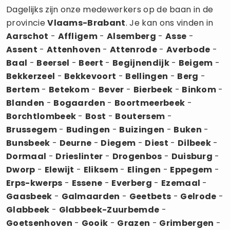
Dagelijks zijn onze medewerkers op de baan in de
provincie
Vlaams-Brabant
. Je kan ons vinden in
Aarschot
-
Affligem
-
Alsemberg
-
Asse
-
Assent
-
Attenhoven
-
Attenrode
-
Averbode
-
Baal
-
Beersel
-
Beert
-
Begijnendijk
-
Beigem
-
Bekkerzeel
-
Bekkevoort
-
Bellingen
-
Berg
-
Bertem
-
Betekom
-
Bever
-
Bierbeek
-
Binkom
-
Blanden
-
Bogaarden
-
Boortmeerbeek
-
Borchtlombeek
-
Bost
-
Boutersem
-
Brussegem
-
Budingen
-
Buizingen
-
Buken
-
Bunsbeek
-
Deurne
-
Diegem
-
Diest
-
Dilbeek
-
Dormaal
-
Drieslinter
-
Drogenbos
-
Duisburg
-
Dworp
-
Elewijt
-
Eliksem
-
Elingen
-
Eppegem
-
Erps-kwerps
-
Essene
-
Everberg
-
Ezemaal
-
Gaasbeek
-
Galmaarden
-
Geetbets
-
Gelrode
-
Glabbeek
-
Glabbeek-Zuurbemde
-
Goetsenhoven
-
Gooik
-
Grazen
-
Grimbergen
-