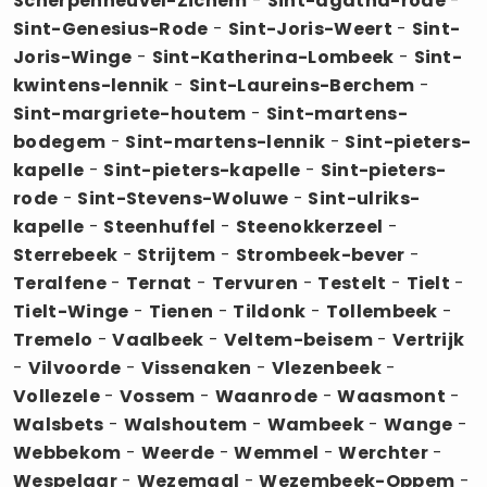
Scherpenheuvel-Zichem
-
Sint-agatha-rode
-
Sint-Genesius-Rode
-
Sint-Joris-Weert
-
Sint-
Joris-Winge
-
Sint-Katherina-Lombeek
-
Sint-
kwintens-lennik
-
Sint-Laureins-Berchem
-
Sint-margriete-houtem
-
Sint-martens-
bodegem
-
Sint-martens-lennik
-
Sint-pieters-
kapelle
-
Sint-pieters-kapelle
-
Sint-pieters-
rode
-
Sint-Stevens-Woluwe
-
Sint-ulriks-
kapelle
-
Steenhuffel
-
Steenokkerzeel
-
Sterrebeek
-
Strijtem
-
Strombeek-bever
-
Teralfene
-
Ternat
-
Tervuren
-
Testelt
-
Tielt
-
Tielt-Winge
-
Tienen
-
Tildonk
-
Tollembeek
-
Tremelo
-
Vaalbeek
-
Veltem-beisem
-
Vertrijk
-
Vilvoorde
-
Vissenaken
-
Vlezenbeek
-
Vollezele
-
Vossem
-
Waanrode
-
Waasmont
-
Walsbets
-
Walshoutem
-
Wambeek
-
Wange
-
Webbekom
-
Weerde
-
Wemmel
-
Werchter
-
Wespelaar
-
Wezemaal
-
Wezembeek-Oppem
-