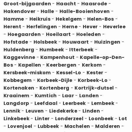
Groot-bijgaarden
-
Haacht
-
Haasrode
-
Hakendover
-
Halle
-
Halle-Booienhoven
-
Hamme
-
Heikruis
-
Hekelgem
-
Helen-Bos
-
Herent
-
Herfelingen
-
Herne
-
Hever
-
Heverlee
-
Hoegaarden
-
Hoeilaart
-
Hoeleden
-
Hofstade
-
Holsbeek
-
Houwaart
-
Huizingen
-
Huldenberg
-
Humbeek
-
Itterbeek
-
Kaggevinne
-
Kampenhout
-
Kapelle-op-Den-
Bos
-
Kapellen
-
Keerbergen
-
Kerkom
-
Kersbeek-miskom
-
Kessel-Lo
-
Kester
-
Kobbegem
-
Korbeek-Dijle
-
Korbeek-Lo
-
Kortenaken
-
Kortenberg
-
Kortrijk-dutsel
-
Kraainem
-
Kumtich
-
Laar
-
Landen
-
Langdorp
-
Leefdaal
-
Leerbeek
-
Lembeek
-
Lennik
-
Leuven
-
Liedekerke
-
Linden
-
Linkebeek
-
Linter
-
Londerzeel
-
Loonbeek
-
Lot
-
Lovenjoel
-
Lubbeek
-
Machelen
-
Malderen
-