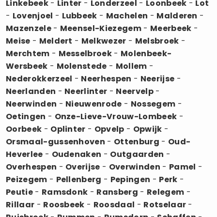
Linkebeek
-
Linter
-
Londerzeel
-
Loonbeek
-
Lot
-
Lovenjoel
-
Lubbeek
-
Machelen
-
Malderen
-
Mazenzele
-
Meensel-Kiezegem
-
Meerbeek
-
Meise
-
Meldert
-
Melkwezer
-
Melsbroek
-
Merchtem
-
Messelbroek
-
Molenbeek-
Wersbeek
-
Molenstede
-
Mollem
-
Nederokkerzeel
-
Neerhespen
-
Neerijse
-
Neerlanden
-
Neerlinter
-
Neervelp
-
Neerwinden
-
Nieuwenrode
-
Nossegem
-
Oetingen
-
Onze-Lieve-Vrouw-Lombeek
-
Oorbeek
-
Oplinter
-
Opvelp
-
Opwijk
-
Orsmaal-gussenhoven
-
Ottenburg
-
Oud-
Heverlee
-
Oudenaken
-
Outgaarden
-
Overhespen
-
Overijse
-
Overwinden
-
Pamel
-
Peizegem
-
Pellenberg
-
Pepingen
-
Perk
-
Peutie
-
Ramsdonk
-
Ransberg
-
Relegem
-
Rillaar
-
Roosbeek
-
Roosdaal
-
Rotselaar
-