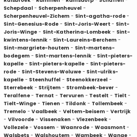
Ruisbroek
-
Rummen
-
Rumsdorp
-
Schaffen
-
Schepdaal
-
Scherpenheuvel
-
Scherpenheuvel-Zichem
-
Sint-agatha-rode
-
Sint-Genesius-Rode
-
Sint-Joris-Weert
-
Sint-
Joris-Winge
-
Sint-Katherina-Lombeek
-
Sint-
kwintens-lennik
-
Sint-Laureins-Berchem
-
Sint-margriete-houtem
-
Sint-martens-
bodegem
-
Sint-martens-lennik
-
Sint-pieters-
kapelle
-
Sint-pieters-kapelle
-
Sint-pieters-
rode
-
Sint-Stevens-Woluwe
-
Sint-ulriks-
kapelle
-
Steenhuffel
-
Steenokkerzeel
-
Sterrebeek
-
Strijtem
-
Strombeek-bever
-
Teralfene
-
Ternat
-
Tervuren
-
Testelt
-
Tielt
-
Tielt-Winge
-
Tienen
-
Tildonk
-
Tollembeek
-
Tremelo
-
Vaalbeek
-
Veltem-beisem
-
Vertrijk
-
Vilvoorde
-
Vissenaken
-
Vlezenbeek
-
Vollezele
-
Vossem
-
Waanrode
-
Waasmont
-
Walsbets
-
Walshoutem
-
Wambeek
-
Wange
-