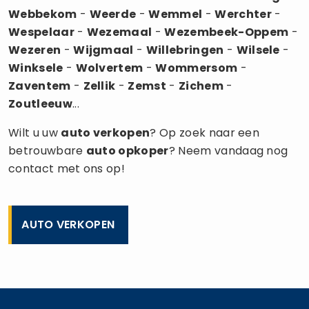
Webbekom
-
Weerde
-
Wemmel
-
Werchter
-
Wespelaar
-
Wezemaal
-
Wezembeek-Oppem
-
Wezeren
-
Wijgmaal
-
Willebringen
-
Wilsele
-
Winksele
-
Wolvertem
-
Wommersom
-
Zaventem
-
Zellik
-
Zemst
-
Zichem
-
Zoutleeuw
...
Wilt u uw
auto verkopen
? Op zoek naar een
betrouwbare
auto opkoper
? Neem vandaag nog
contact met ons op!
AUTO VERKOPEN