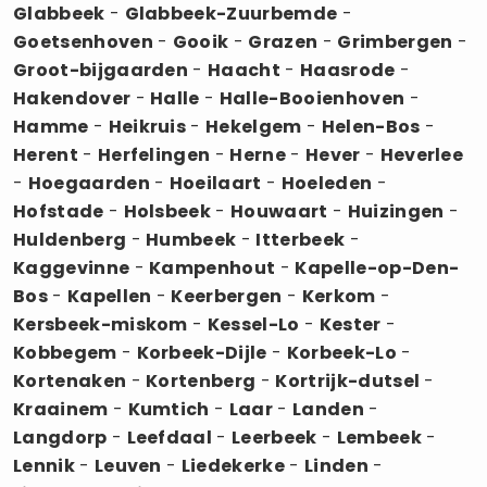
Glabbeek
-
Glabbeek-Zuurbemde
-
Goetsenhoven
-
Gooik
-
Grazen
-
Grimbergen
-
Groot-bijgaarden
-
Haacht
-
Haasrode
-
Hakendover
-
Halle
-
Halle-Booienhoven
-
Hamme
-
Heikruis
-
Hekelgem
-
Helen-Bos
-
Herent
-
Herfelingen
-
Herne
-
Hever
-
Heverlee
-
Hoegaarden
-
Hoeilaart
-
Hoeleden
-
Hofstade
-
Holsbeek
-
Houwaart
-
Huizingen
-
Huldenberg
-
Humbeek
-
Itterbeek
-
Kaggevinne
-
Kampenhout
-
Kapelle-op-Den-
Bos
-
Kapellen
-
Keerbergen
-
Kerkom
-
Kersbeek-miskom
-
Kessel-Lo
-
Kester
-
Kobbegem
-
Korbeek-Dijle
-
Korbeek-Lo
-
Kortenaken
-
Kortenberg
-
Kortrijk-dutsel
-
Kraainem
-
Kumtich
-
Laar
-
Landen
-
Langdorp
-
Leefdaal
-
Leerbeek
-
Lembeek
-
Lennik
-
Leuven
-
Liedekerke
-
Linden
-