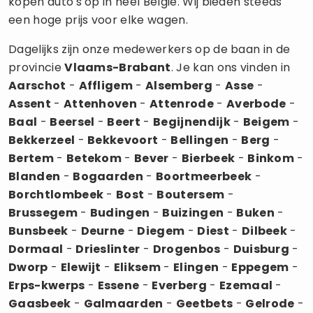
kopen auto's op in héél België. Wij bieden steeds
een hoge prijs voor elke wagen.
Dagelijks zijn onze medewerkers op de baan in de
provincie
Vlaams-Brabant
. Je kan ons vinden in
Aarschot
-
Affligem
-
Alsemberg
-
Asse
-
Assent
-
Attenhoven
-
Attenrode
-
Averbode
-
Baal
-
Beersel
-
Beert
-
Begijnendijk
-
Beigem
-
Bekkerzeel
-
Bekkevoort
-
Bellingen
-
Berg
-
Bertem
-
Betekom
-
Bever
-
Bierbeek
-
Binkom
-
Blanden
-
Bogaarden
-
Boortmeerbeek
-
Borchtlombeek
-
Bost
-
Boutersem
-
Brussegem
-
Budingen
-
Buizingen
-
Buken
-
Bunsbeek
-
Deurne
-
Diegem
-
Diest
-
Dilbeek
-
Dormaal
-
Drieslinter
-
Drogenbos
-
Duisburg
-
Dworp
-
Elewijt
-
Eliksem
-
Elingen
-
Eppegem
-
Erps-kwerps
-
Essene
-
Everberg
-
Ezemaal
-
Gaasbeek
-
Galmaarden
-
Geetbets
-
Gelrode
-