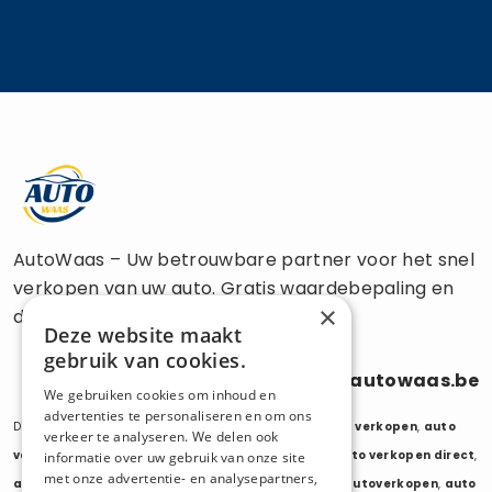
AutoWaas – Uw betrouwbare partner voor het snel
verkopen van uw auto. Gratis waardebepaling en
×
directe uitbetaling.
Deze website maakt
gebruik van cookies.
0470 686 838
info@autowaas.be
We gebruiken cookies om inhoud en
advertenties te personaliseren en om ons
Diensten:
auto verkopen
,
auto opkoper
,
auto export verkopen
,
auto
verkeer te analyseren. We delen ook
verkopen export
,
auto verkopen zonder keuring
,
auto verkopen direct
,
informatie over uw gebruik van onze site
met onze advertentie- en analysepartners,
auto tweedehands verkopen
,
mijn auto verkopen
,
autoverkopen
,
auto