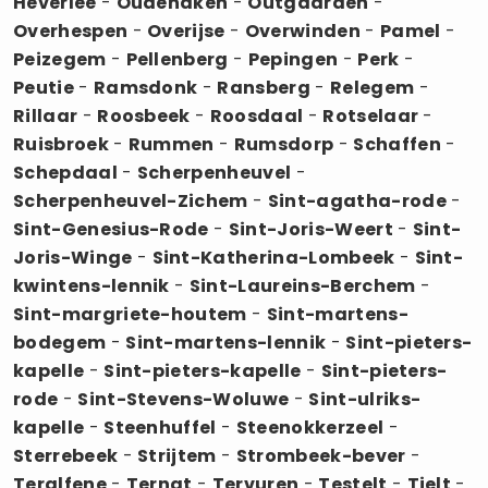
Heverlee
-
Oudenaken
-
Outgaarden
-
Overhespen
-
Overijse
-
Overwinden
-
Pamel
-
Peizegem
-
Pellenberg
-
Pepingen
-
Perk
-
Peutie
-
Ramsdonk
-
Ransberg
-
Relegem
-
Rillaar
-
Roosbeek
-
Roosdaal
-
Rotselaar
-
Ruisbroek
-
Rummen
-
Rumsdorp
-
Schaffen
-
Schepdaal
-
Scherpenheuvel
-
Scherpenheuvel-Zichem
-
Sint-agatha-rode
-
Sint-Genesius-Rode
-
Sint-Joris-Weert
-
Sint-
Joris-Winge
-
Sint-Katherina-Lombeek
-
Sint-
kwintens-lennik
-
Sint-Laureins-Berchem
-
Sint-margriete-houtem
-
Sint-martens-
bodegem
-
Sint-martens-lennik
-
Sint-pieters-
kapelle
-
Sint-pieters-kapelle
-
Sint-pieters-
rode
-
Sint-Stevens-Woluwe
-
Sint-ulriks-
kapelle
-
Steenhuffel
-
Steenokkerzeel
-
Sterrebeek
-
Strijtem
-
Strombeek-bever
-
Teralfene
-
Ternat
-
Tervuren
-
Testelt
-
Tielt
-