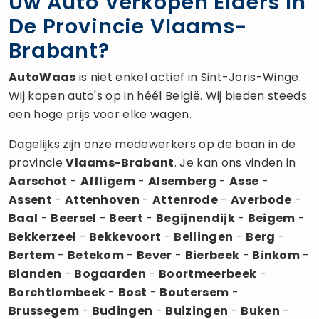
Uw Auto Verkopen Elders In
De Provincie Vlaams-
Brabant?
AutoWaas
is niet enkel actief in Sint-Joris-Winge.
Wij kopen auto's op in héél België. Wij bieden steeds
een hoge prijs voor elke wagen.
Dagelijks zijn onze medewerkers op de baan in de
provincie
Vlaams-Brabant
. Je kan ons vinden in
Aarschot
-
Affligem
-
Alsemberg
-
Asse
-
Assent
-
Attenhoven
-
Attenrode
-
Averbode
-
Baal
-
Beersel
-
Beert
-
Begijnendijk
-
Beigem
-
Bekkerzeel
-
Bekkevoort
-
Bellingen
-
Berg
-
Bertem
-
Betekom
-
Bever
-
Bierbeek
-
Binkom
-
Blanden
-
Bogaarden
-
Boortmeerbeek
-
Borchtlombeek
-
Bost
-
Boutersem
-
Brussegem
-
Budingen
-
Buizingen
-
Buken
-