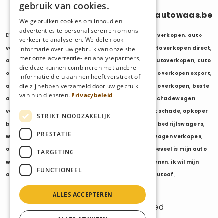
gebruik van cookies.
0470 686 838
info@autowaas.be
We gebruiken cookies om inhoud en
advertenties te personaliseren en om ons
Diensten:
auto verkopen
,
auto opkoper
,
auto export verkopen
,
auto
verkeer te analyseren. We delen ook
verkopen export
,
auto verkopen zonder keuring
,
auto verkopen direct
,
informatie over uw gebruik van onze site
met onze advertentie- en analysepartners,
auto tweedehands verkopen
,
mijn auto verkopen
,
autoverkopen
,
auto
die deze kunnen combineren met andere
opkopers
,
opkoper auto
,
export auto verkopen
,
auto verkopen export
,
informatie die u aan hen heeft verstrekt of
die zij hebben verzameld door uw gebruik
auto opkoper export
,
opkopen van auto's
,
oude auto verkopen
,
beste
van hun diensten.
Privacybeleid
auto opkoper
,
wij kopen auto's
,
wij kopen uw auto
,
schadewagen
verkopen
,
schadeauto verkopen
,
opkoper auto met schade
,
opkoper
STRIKT NOODZAKELIJK
bedrijfswagens
,
bedrijfswagen verkopen
,
verkopen bedrijfswagens
,
PRESTATIE
wagenpark verkopen
,
opkoper wagenpark
,
bestelwagen verkopen
,
opkoper bestelwagens
,
verkopen bestelwagens
,
hoeveel is mijn auto
TARGETING
waard
,
wat is mijn auto waard
,
waarde auto berekenen
,
ik wil mijn
FUNCTIONEEL
auto verkopen
,
ik wil van mijn auto af
,
ikwilvanmijnautoaf
, ...
ALLES ACCEPTEREN
© 2025 AutoWaas - All rights reserved