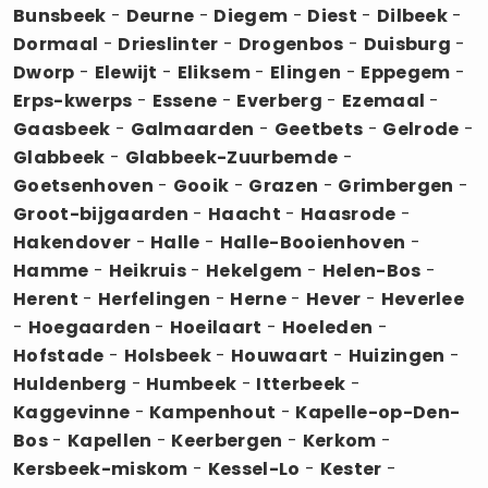
Bunsbeek
-
Deurne
-
Diegem
-
Diest
-
Dilbeek
-
Dormaal
-
Drieslinter
-
Drogenbos
-
Duisburg
-
Dworp
-
Elewijt
-
Eliksem
-
Elingen
-
Eppegem
-
Erps-kwerps
-
Essene
-
Everberg
-
Ezemaal
-
Gaasbeek
-
Galmaarden
-
Geetbets
-
Gelrode
-
Glabbeek
-
Glabbeek-Zuurbemde
-
Goetsenhoven
-
Gooik
-
Grazen
-
Grimbergen
-
Groot-bijgaarden
-
Haacht
-
Haasrode
-
Hakendover
-
Halle
-
Halle-Booienhoven
-
Hamme
-
Heikruis
-
Hekelgem
-
Helen-Bos
-
Herent
-
Herfelingen
-
Herne
-
Hever
-
Heverlee
-
Hoegaarden
-
Hoeilaart
-
Hoeleden
-
Hofstade
-
Holsbeek
-
Houwaart
-
Huizingen
-
Huldenberg
-
Humbeek
-
Itterbeek
-
Kaggevinne
-
Kampenhout
-
Kapelle-op-Den-
Bos
-
Kapellen
-
Keerbergen
-
Kerkom
-
Kersbeek-miskom
-
Kessel-Lo
-
Kester
-