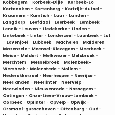
Kobbegem
-
Korbeek-Dijle
-
Korbeek-Lo
-
Kortenaken
-
Kortenberg
-
Kortrijk-dutsel
-
Kraainem
-
Kumtich
-
Laar
-
Landen
-
Langdorp
-
Leefdaal
-
Leerbeek
-
Lembeek
-
Lennik
-
Leuven
-
Liedekerke
-
Linden
-
Linkebeek
-
Linter
-
Londerzeel
-
Loonbeek
-
Lot
-
Lovenjoel
-
Lubbeek
-
Machelen
-
Malderen
-
Mazenzele
-
Meensel-Kiezegem
-
Meerbeek
-
Meise
-
Meldert
-
Melkwezer
-
Melsbroek
-
Merchtem
-
Messelbroek
-
Molenbeek-
Wersbeek
-
Molenstede
-
Mollem
-
Nederokkerzeel
-
Neerhespen
-
Neerijse
-
Neerlanden
-
Neerlinter
-
Neervelp
-
Neerwinden
-
Nieuwenrode
-
Nossegem
-
Oetingen
-
Onze-Lieve-Vrouw-Lombeek
-
Oorbeek
-
Oplinter
-
Opvelp
-
Opwijk
-
Orsmaal-gussenhoven
-
Ottenburg
-
Oud-