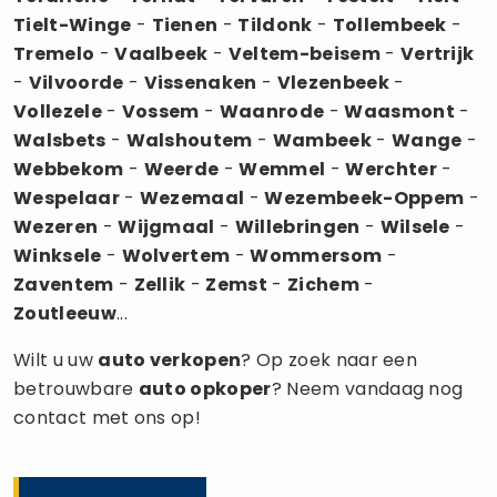
Tielt-Winge
-
Tienen
-
Tildonk
-
Tollembeek
-
Tremelo
-
Vaalbeek
-
Veltem-beisem
-
Vertrijk
-
Vilvoorde
-
Vissenaken
-
Vlezenbeek
-
Vollezele
-
Vossem
-
Waanrode
-
Waasmont
-
Walsbets
-
Walshoutem
-
Wambeek
-
Wange
-
Webbekom
-
Weerde
-
Wemmel
-
Werchter
-
Wespelaar
-
Wezemaal
-
Wezembeek-Oppem
-
Wezeren
-
Wijgmaal
-
Willebringen
-
Wilsele
-
Winksele
-
Wolvertem
-
Wommersom
-
Zaventem
-
Zellik
-
Zemst
-
Zichem
-
Zoutleeuw
...
Wilt u uw
auto verkopen
? Op zoek naar een
betrouwbare
auto opkoper
? Neem vandaag nog
contact met ons op!