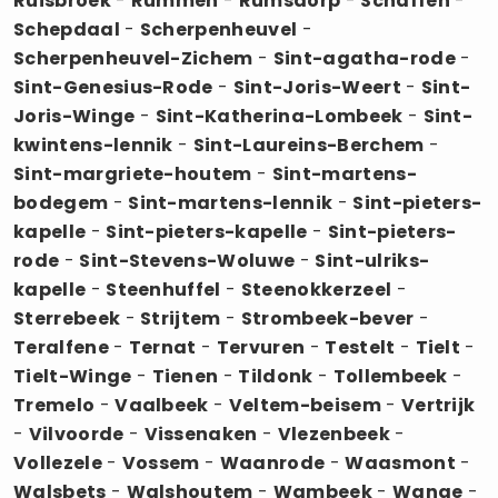
Ruisbroek
-
Rummen
-
Rumsdorp
-
Schaffen
-
Schepdaal
-
Scherpenheuvel
-
Scherpenheuvel-Zichem
-
Sint-agatha-rode
-
Sint-Genesius-Rode
-
Sint-Joris-Weert
-
Sint-
Joris-Winge
-
Sint-Katherina-Lombeek
-
Sint-
kwintens-lennik
-
Sint-Laureins-Berchem
-
Sint-margriete-houtem
-
Sint-martens-
bodegem
-
Sint-martens-lennik
-
Sint-pieters-
kapelle
-
Sint-pieters-kapelle
-
Sint-pieters-
rode
-
Sint-Stevens-Woluwe
-
Sint-ulriks-
kapelle
-
Steenhuffel
-
Steenokkerzeel
-
Sterrebeek
-
Strijtem
-
Strombeek-bever
-
Teralfene
-
Ternat
-
Tervuren
-
Testelt
-
Tielt
-
Tielt-Winge
-
Tienen
-
Tildonk
-
Tollembeek
-
Tremelo
-
Vaalbeek
-
Veltem-beisem
-
Vertrijk
-
Vilvoorde
-
Vissenaken
-
Vlezenbeek
-
Vollezele
-
Vossem
-
Waanrode
-
Waasmont
-
Walsbets
-
Walshoutem
-
Wambeek
-
Wange
-