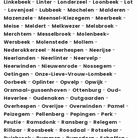
Linkebeek
-
Linter
-
Londerzeel
-
Loonbeek
-
Lot
-
Lovenjoel
-
Lubbeek
-
Machelen
-
Malderen
-
Mazenzele
-
Meensel-Kiezegem
-
Meerbeek
-
Meise
-
Meldert
-
Melkwezer
-
Melsbroek
-
Merchtem
-
Messelbroek
-
Molenbeek-
Wersbeek
-
Molenstede
-
Mollem
-
Nederokkerzeel
-
Neerhespen
-
Neerijse
-
Neerlanden
-
Neerlinter
-
Neervelp
-
Neerwinden
-
Nieuwenrode
-
Nossegem
-
Oetingen
-
Onze-Lieve-Vrouw-Lombeek
-
Oorbeek
-
Oplinter
-
Opvelp
-
Opwijk
-
Orsmaal-gussenhoven
-
Ottenburg
-
Oud-
Heverlee
-
Oudenaken
-
Outgaarden
-
Overhespen
-
Overijse
-
Overwinden
-
Pamel
-
Peizegem
-
Pellenberg
-
Pepingen
-
Perk
-
Peutie
-
Ramsdonk
-
Ransberg
-
Relegem
-
Rillaar
-
Roosbeek
-
Roosdaal
-
Rotselaar
-