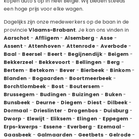
kopen auto's op in héél België. Wij bieden steeds
een hoge prijs voor elke wagen.
Dagelijks zijn onze medewerkers op de baan in de
provincie
Vlaams-Brabant
. Je kan ons vinden in
Aarschot
-
Affligem
-
Alsemberg
-
Asse
-
Assent
-
Attenhoven
-
Attenrode
-
Averbode
-
Baal
-
Beersel
-
Beert
-
Begijnendijk
-
Beigem
-
Bekkerzeel
-
Bekkevoort
-
Bellingen
-
Berg
-
Bertem
-
Betekom
-
Bever
-
Bierbeek
-
Binkom
-
Blanden
-
Bogaarden
-
Boortmeerbeek
-
Borchtlombeek
-
Bost
-
Boutersem
-
Brussegem
-
Budingen
-
Buizingen
-
Buken
-
Bunsbeek
-
Deurne
-
Diegem
-
Diest
-
Dilbeek
-
Dormaal
-
Drieslinter
-
Drogenbos
-
Duisburg
-
Dworp
-
Elewijt
-
Eliksem
-
Elingen
-
Eppegem
-
Erps-kwerps
-
Essene
-
Everberg
-
Ezemaal
-
Gaasbeek
-
Galmaarden
-
Geetbets
-
Gelrode
-