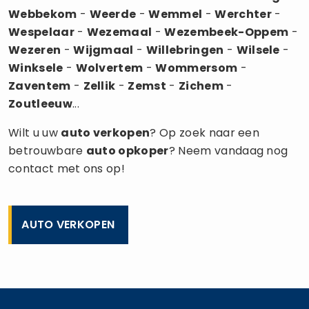
Webbekom
-
Weerde
-
Wemmel
-
Werchter
-
Wespelaar
-
Wezemaal
-
Wezembeek-Oppem
-
Wezeren
-
Wijgmaal
-
Willebringen
-
Wilsele
-
Winksele
-
Wolvertem
-
Wommersom
-
Zaventem
-
Zellik
-
Zemst
-
Zichem
-
Zoutleeuw
...
Wilt u uw
auto verkopen
? Op zoek naar een
betrouwbare
auto opkoper
? Neem vandaag nog
contact met ons op!
AUTO VERKOPEN