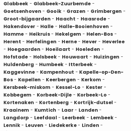
Glabbeek
-
Glabbeek-Zuurbemde
-
Goetsenhoven
-
Gooik
-
Grazen
-
Grimbergen
-
Groot-bijgaarden
-
Haacht
-
Haasrode
-
Hakendover
-
Halle
-
Halle-Booienhoven
-
Hamme
-
Heikruis
-
Hekelgem
-
Helen-Bos
-
Herent
-
Herfelingen
-
Herne
-
Hever
-
Heverlee
-
Hoegaarden
-
Hoeilaart
-
Hoeleden
-
Hofstade
-
Holsbeek
-
Houwaart
-
Huizingen
-
Huldenberg
-
Humbeek
-
Itterbeek
-
Kaggevinne
-
Kampenhout
-
Kapelle-op-Den-
Bos
-
Kapellen
-
Keerbergen
-
Kerkom
-
Kersbeek-miskom
-
Kessel-Lo
-
Kester
-
Kobbegem
-
Korbeek-Dijle
-
Korbeek-Lo
-
Kortenaken
-
Kortenberg
-
Kortrijk-dutsel
-
Kraainem
-
Kumtich
-
Laar
-
Landen
-
Langdorp
-
Leefdaal
-
Leerbeek
-
Lembeek
-
Lennik
-
Leuven
-
Liedekerke
-
Linden
-