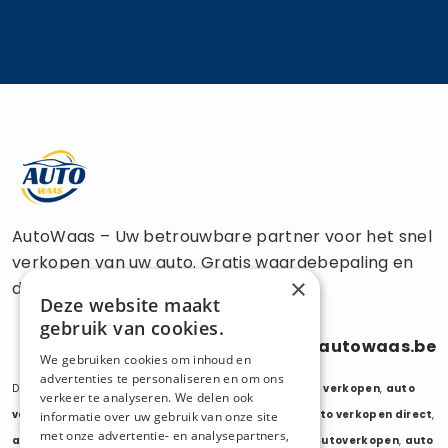
AutoWaas – Uw betrouwbare partner voor het snel
verkopen van uw auto. Gratis waardebepaling en
×
directe uitbetaling.
Deze website maakt
gebruik van cookies.
0470 686 838
info@autowaas.be
We gebruiken cookies om inhoud en
advertenties te personaliseren en om ons
Diensten:
auto verkopen
,
auto opkoper
,
auto export verkopen
,
auto
verkeer te analyseren. We delen ook
verkopen export
,
auto verkopen zonder keuring
,
auto verkopen direct
,
informatie over uw gebruik van onze site
met onze advertentie- en analysepartners,
auto tweedehands verkopen
,
mijn auto verkopen
,
autoverkopen
,
auto