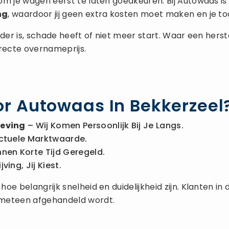
om je wagen eerst te laten goedkeuren. Bij Autowaas 
ng
, waardoor jij geen extra kosten moet maken en je to
 ouder is, schade heeft of niet meer start. Waar een he
rrecte overnameprijs.
r Autowaas In Bekkerzeel
geving
– Wij Komen Persoonlijk Bij Je Langs.
ctuele Marktwaarde.
nnen Korte Tijd Geregeld.
ing, Jij Kiest.
oe belangrijk snelheid en duidelijkheid zijn. Klanten i
 meteen afgehandeld wordt.