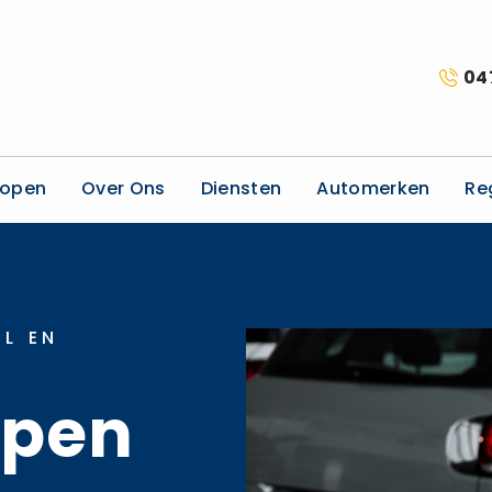
04
kopen
Over Ons
Diensten
Automerken
Re
L EN
open