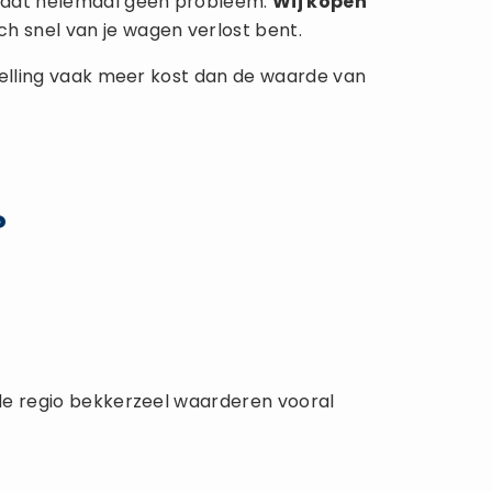
is dat helemaal geen probleem.
Wij kopen
ch snel van je wagen verlost bent.
rstelling vaak meer kost dan de waarde van
?
n de regio bekkerzeel waarderen vooral