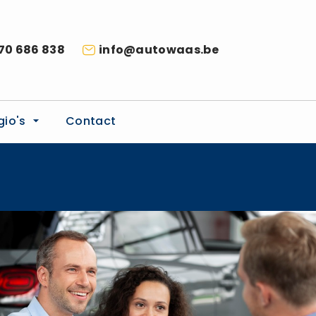
70 686 838
info@autowaas.be
gio's
Contact