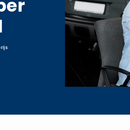
per
l
rijs