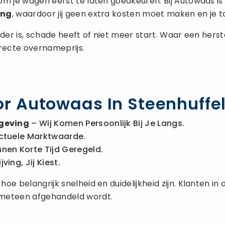
om je wagen eerst te laten goedkeuren. Bij Autowaas 
ing
, waardoor jij geen extra kosten moet maken en je t
 ouder is, schade heeft of niet meer start. Waar een he
rrecte overnameprijs.
r Autowaas In Steenhuffe
mgeving
– Wij Komen Persoonlijk Bij Je Langs.
ctuele Marktwaarde.
nnen Korte Tijd Geregeld.
ing, Jij Kiest.
e belangrijk snelheid en duidelijkheid zijn. Klanten in
 meteen afgehandeld wordt.