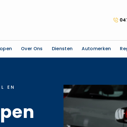
04
kopen
Over Ons
Diensten
Automerken
Re
L EN
open