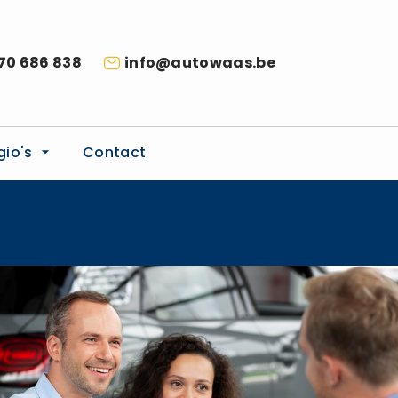
70 686 838
info@autowaas.be
gio's
Contact