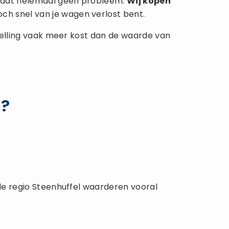
is dat helemaal geen probleem.
Wij kopen
och snel van je wagen verlost bent.
rstelling vaak meer kost dan de waarde van
l?
 de regio Steenhuffel waarderen vooral