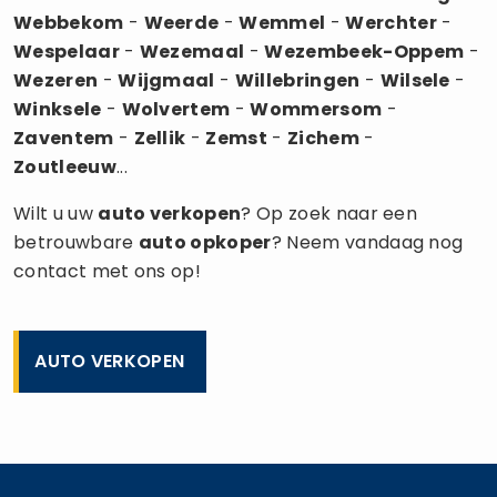
Webbekom
-
Weerde
-
Wemmel
-
Werchter
-
Wespelaar
-
Wezemaal
-
Wezembeek-Oppem
-
Wezeren
-
Wijgmaal
-
Willebringen
-
Wilsele
-
Winksele
-
Wolvertem
-
Wommersom
-
Zaventem
-
Zellik
-
Zemst
-
Zichem
-
Zoutleeuw
...
Wilt u uw
auto verkopen
? Op zoek naar een
betrouwbare
auto opkoper
? Neem vandaag nog
contact met ons op!
AUTO VERKOPEN