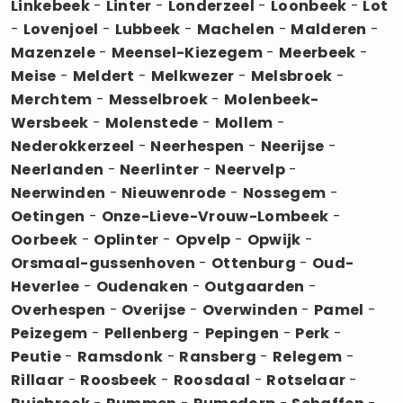
Linkebeek
-
Linter
-
Londerzeel
-
Loonbeek
-
Lot
-
Lovenjoel
-
Lubbeek
-
Machelen
-
Malderen
-
Mazenzele
-
Meensel-Kiezegem
-
Meerbeek
-
Meise
-
Meldert
-
Melkwezer
-
Melsbroek
-
Merchtem
-
Messelbroek
-
Molenbeek-
Wersbeek
-
Molenstede
-
Mollem
-
Nederokkerzeel
-
Neerhespen
-
Neerijse
-
Neerlanden
-
Neerlinter
-
Neervelp
-
Neerwinden
-
Nieuwenrode
-
Nossegem
-
Oetingen
-
Onze-Lieve-Vrouw-Lombeek
-
Oorbeek
-
Oplinter
-
Opvelp
-
Opwijk
-
Orsmaal-gussenhoven
-
Ottenburg
-
Oud-
Heverlee
-
Oudenaken
-
Outgaarden
-
Overhespen
-
Overijse
-
Overwinden
-
Pamel
-
Peizegem
-
Pellenberg
-
Pepingen
-
Perk
-
Peutie
-
Ramsdonk
-
Ransberg
-
Relegem
-
Rillaar
-
Roosbeek
-
Roosdaal
-
Rotselaar
-