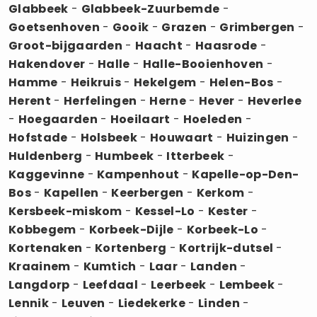
Glabbeek
-
Glabbeek-Zuurbemde
-
Goetsenhoven
-
Gooik
-
Grazen
-
Grimbergen
-
Groot-bijgaarden
-
Haacht
-
Haasrode
-
Hakendover
-
Halle
-
Halle-Booienhoven
-
Hamme
-
Heikruis
-
Hekelgem
-
Helen-Bos
-
Herent
-
Herfelingen
-
Herne
-
Hever
-
Heverlee
-
Hoegaarden
-
Hoeilaart
-
Hoeleden
-
Hofstade
-
Holsbeek
-
Houwaart
-
Huizingen
-
Huldenberg
-
Humbeek
-
Itterbeek
-
Kaggevinne
-
Kampenhout
-
Kapelle-op-Den-
Bos
-
Kapellen
-
Keerbergen
-
Kerkom
-
Kersbeek-miskom
-
Kessel-Lo
-
Kester
-
Kobbegem
-
Korbeek-Dijle
-
Korbeek-Lo
-
Kortenaken
-
Kortenberg
-
Kortrijk-dutsel
-
Kraainem
-
Kumtich
-
Laar
-
Landen
-
Langdorp
-
Leefdaal
-
Leerbeek
-
Lembeek
-
Lennik
-
Leuven
-
Liedekerke
-
Linden
-