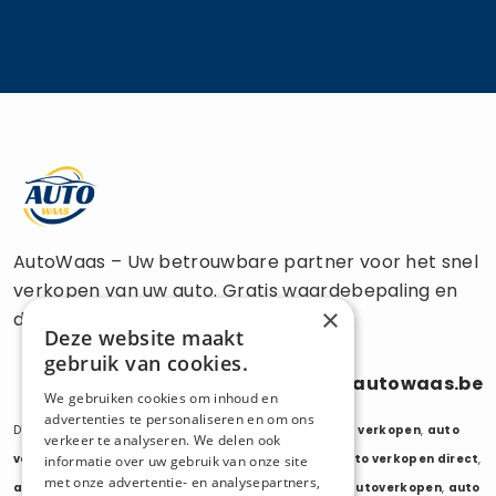
AutoWaas – Uw betrouwbare partner voor het snel
verkopen van uw auto. Gratis waardebepaling en
×
directe uitbetaling.
Deze website maakt
gebruik van cookies.
0470 686 838
info@autowaas.be
We gebruiken cookies om inhoud en
advertenties te personaliseren en om ons
Diensten:
auto verkopen
,
auto opkoper
,
auto export verkopen
,
auto
verkeer te analyseren. We delen ook
verkopen export
,
auto verkopen zonder keuring
,
auto verkopen direct
,
informatie over uw gebruik van onze site
met onze advertentie- en analysepartners,
auto tweedehands verkopen
,
mijn auto verkopen
,
autoverkopen
,
auto