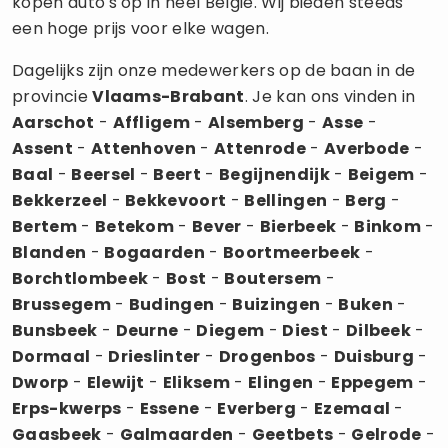
kopen auto's op in héél België. Wij bieden steeds
een hoge prijs voor elke wagen.
Dagelijks zijn onze medewerkers op de baan in de
provincie
Vlaams-Brabant
. Je kan ons vinden in
Aarschot
-
Affligem
-
Alsemberg
-
Asse
-
Assent
-
Attenhoven
-
Attenrode
-
Averbode
-
Baal
-
Beersel
-
Beert
-
Begijnendijk
-
Beigem
-
Bekkerzeel
-
Bekkevoort
-
Bellingen
-
Berg
-
Bertem
-
Betekom
-
Bever
-
Bierbeek
-
Binkom
-
Blanden
-
Bogaarden
-
Boortmeerbeek
-
Borchtlombeek
-
Bost
-
Boutersem
-
Brussegem
-
Budingen
-
Buizingen
-
Buken
-
Bunsbeek
-
Deurne
-
Diegem
-
Diest
-
Dilbeek
-
Dormaal
-
Drieslinter
-
Drogenbos
-
Duisburg
-
Dworp
-
Elewijt
-
Eliksem
-
Elingen
-
Eppegem
-
Erps-kwerps
-
Essene
-
Everberg
-
Ezemaal
-
Gaasbeek
-
Galmaarden
-
Geetbets
-
Gelrode
-