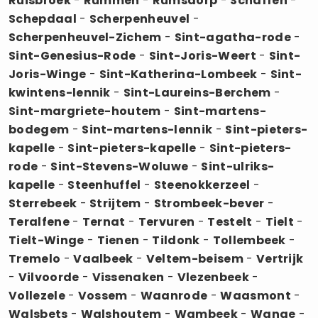
Ruisbroek
-
Rummen
-
Rumsdorp
-
Schaffen
-
Schepdaal
-
Scherpenheuvel
-
Scherpenheuvel-Zichem
-
Sint-agatha-rode
-
Sint-Genesius-Rode
-
Sint-Joris-Weert
-
Sint-
Joris-Winge
-
Sint-Katherina-Lombeek
-
Sint-
kwintens-lennik
-
Sint-Laureins-Berchem
-
Sint-margriete-houtem
-
Sint-martens-
bodegem
-
Sint-martens-lennik
-
Sint-pieters-
kapelle
-
Sint-pieters-kapelle
-
Sint-pieters-
rode
-
Sint-Stevens-Woluwe
-
Sint-ulriks-
kapelle
-
Steenhuffel
-
Steenokkerzeel
-
Sterrebeek
-
Strijtem
-
Strombeek-bever
-
Teralfene
-
Ternat
-
Tervuren
-
Testelt
-
Tielt
-
Tielt-Winge
-
Tienen
-
Tildonk
-
Tollembeek
-
Tremelo
-
Vaalbeek
-
Veltem-beisem
-
Vertrijk
-
Vilvoorde
-
Vissenaken
-
Vlezenbeek
-
Vollezele
-
Vossem
-
Waanrode
-
Waasmont
-
Walsbets
-
Walshoutem
-
Wambeek
-
Wange
-