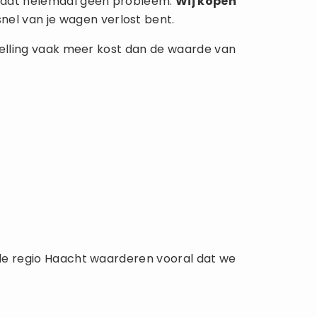
is dat helemaal geen probleem.
Wij kopen
nel van je wagen verlost bent.
rstelling vaak meer kost dan de waarde van
n de regio Haacht waarderen vooral dat we