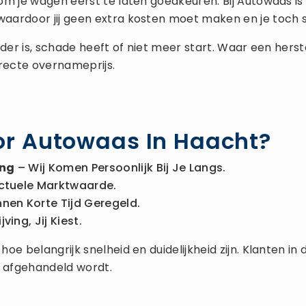
om je wagen eerst te laten goedkeuren. Bij Autowaas 
 waardoor jij geen extra kosten moet maken en je toch s
 ouder is, schade heeft of niet meer start. Waar een he
rrecte overnameprijs.
r Autowaas In Haacht?
ing
– Wij Komen Persoonlijk Bij Je Langs.
ctuele Marktwaarde.
nnen Korte Tijd Geregeld.
ing, Jij Kiest.
oe belangrijk snelheid en duidelijkheid zijn. Klanten i
 afgehandeld wordt.