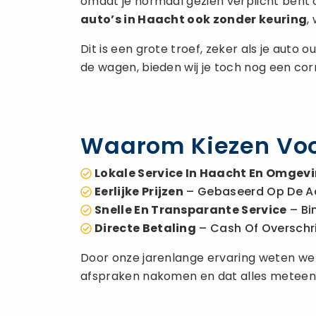
omdat je normaal gezien verplicht bent 
auto’s in Haacht ook zonder keuring
,
Dit is een grote troef, zeker als je auto
de wagen, bieden wij je toch nog een co
Waarom Kiezen Voo
Lokale Service In Haacht En Omgev
Eerlijke Prijzen
– Gebaseerd Op De A
Snelle En Transparante Service
– Bi
Directe Betaling
– Cash Of Overschrijv
Door onze jarenlange ervaring weten we h
afspraken nakomen en dat alles meteen