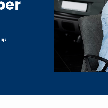
per
rijs