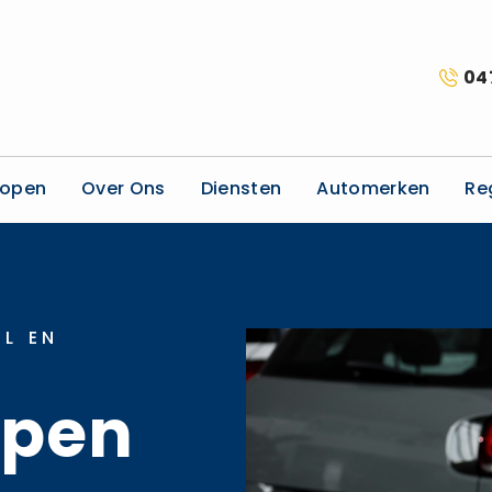
04
kopen
Over Ons
Diensten
Automerken
Re
L EN
open