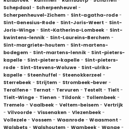
Ruisbroek
-
Rummen
-
Rumsdorp
-
Schaffen
-
Schepdaal
-
Scherpenheuvel
-
Scherpenheuvel-Zichem
-
Sint-agatha-rode
-
Sint-Genesius-Rode
-
Sint-Joris-Weert
-
Sint-
Joris-Winge
-
Sint-Katherina-Lombeek
-
Sint-
kwintens-lennik
-
Sint-Laureins-Berchem
-
Sint-margriete-houtem
-
Sint-martens-
bodegem
-
Sint-martens-lennik
-
Sint-pieters-
kapelle
-
Sint-pieters-kapelle
-
Sint-pieters-
rode
-
Sint-Stevens-Woluwe
-
Sint-ulriks-
kapelle
-
Steenhuffel
-
Steenokkerzeel
-
Sterrebeek
-
Strijtem
-
Strombeek-bever
-
Teralfene
-
Ternat
-
Tervuren
-
Testelt
-
Tielt
-
Tielt-Winge
-
Tienen
-
Tildonk
-
Tollembeek
-
Tremelo
-
Vaalbeek
-
Veltem-beisem
-
Vertrijk
-
Vilvoorde
-
Vissenaken
-
Vlezenbeek
-
Vollezele
-
Vossem
-
Waanrode
-
Waasmont
-
Walsbets
-
Walshoutem
-
Wambeek
-
Wange
-