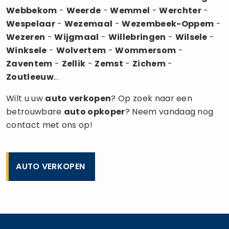
Webbekom
-
Weerde
-
Wemmel
-
Werchter
-
Wespelaar
-
Wezemaal
-
Wezembeek-Oppem
-
Wezeren
-
Wijgmaal
-
Willebringen
-
Wilsele
-
Winksele
-
Wolvertem
-
Wommersom
-
Zaventem
-
Zellik
-
Zemst
-
Zichem
-
Zoutleeuw
...
Wilt u uw
auto verkopen
? Op zoek naar een
betrouwbare
auto opkoper
? Neem vandaag nog
contact met ons op!
AUTO VERKOPEN