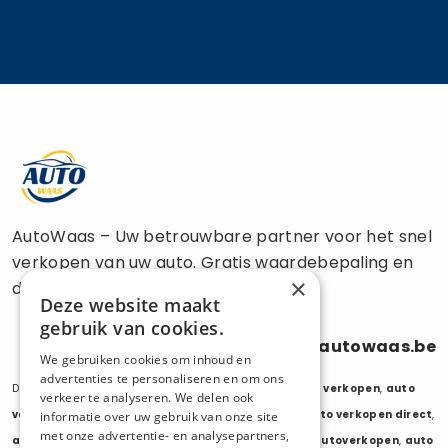
AutoWaas – Uw betrouwbare partner voor het snel
verkopen van uw auto. Gratis waardebepaling en
×
directe uitbetaling.
Deze website maakt
gebruik van cookies.
0470 686 838
info@autowaas.be
We gebruiken cookies om inhoud en
advertenties te personaliseren en om ons
Diensten:
auto verkopen
,
auto opkoper
,
auto export verkopen
,
auto
verkeer te analyseren. We delen ook
verkopen export
,
auto verkopen zonder keuring
,
auto verkopen direct
,
informatie over uw gebruik van onze site
met onze advertentie- en analysepartners,
auto tweedehands verkopen
,
mijn auto verkopen
,
autoverkopen
,
auto