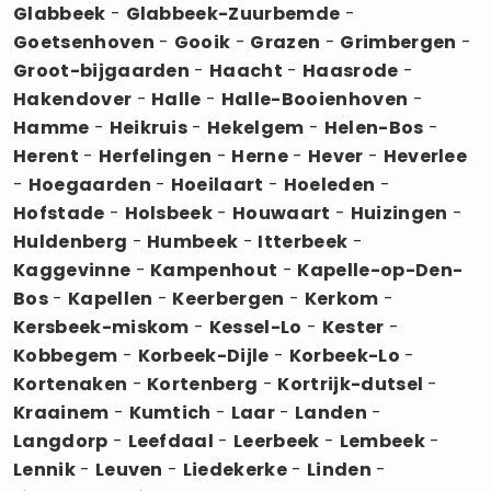
Glabbeek
-
Glabbeek-Zuurbemde
-
Goetsenhoven
-
Gooik
-
Grazen
-
Grimbergen
-
Groot-bijgaarden
-
Haacht
-
Haasrode
-
Hakendover
-
Halle
-
Halle-Booienhoven
-
Hamme
-
Heikruis
-
Hekelgem
-
Helen-Bos
-
Herent
-
Herfelingen
-
Herne
-
Hever
-
Heverlee
-
Hoegaarden
-
Hoeilaart
-
Hoeleden
-
Hofstade
-
Holsbeek
-
Houwaart
-
Huizingen
-
Huldenberg
-
Humbeek
-
Itterbeek
-
Kaggevinne
-
Kampenhout
-
Kapelle-op-Den-
Bos
-
Kapellen
-
Keerbergen
-
Kerkom
-
Kersbeek-miskom
-
Kessel-Lo
-
Kester
-
Kobbegem
-
Korbeek-Dijle
-
Korbeek-Lo
-
Kortenaken
-
Kortenberg
-
Kortrijk-dutsel
-
Kraainem
-
Kumtich
-
Laar
-
Landen
-
Langdorp
-
Leefdaal
-
Leerbeek
-
Lembeek
-
Lennik
-
Leuven
-
Liedekerke
-
Linden
-