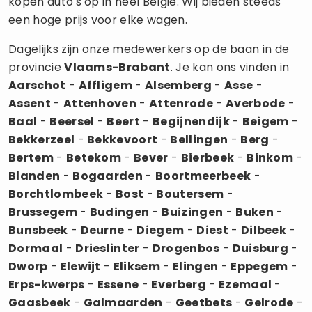
kopen auto's op in héél België. Wij bieden steeds
een hoge prijs voor elke wagen.
Dagelijks zijn onze medewerkers op de baan in de
provincie
Vlaams-Brabant
. Je kan ons vinden in
Aarschot
-
Affligem
-
Alsemberg
-
Asse
-
Assent
-
Attenhoven
-
Attenrode
-
Averbode
-
Baal
-
Beersel
-
Beert
-
Begijnendijk
-
Beigem
-
Bekkerzeel
-
Bekkevoort
-
Bellingen
-
Berg
-
Bertem
-
Betekom
-
Bever
-
Bierbeek
-
Binkom
-
Blanden
-
Bogaarden
-
Boortmeerbeek
-
Borchtlombeek
-
Bost
-
Boutersem
-
Brussegem
-
Budingen
-
Buizingen
-
Buken
-
Bunsbeek
-
Deurne
-
Diegem
-
Diest
-
Dilbeek
-
Dormaal
-
Drieslinter
-
Drogenbos
-
Duisburg
-
Dworp
-
Elewijt
-
Eliksem
-
Elingen
-
Eppegem
-
Erps-kwerps
-
Essene
-
Everberg
-
Ezemaal
-
Gaasbeek
-
Galmaarden
-
Geetbets
-
Gelrode
-