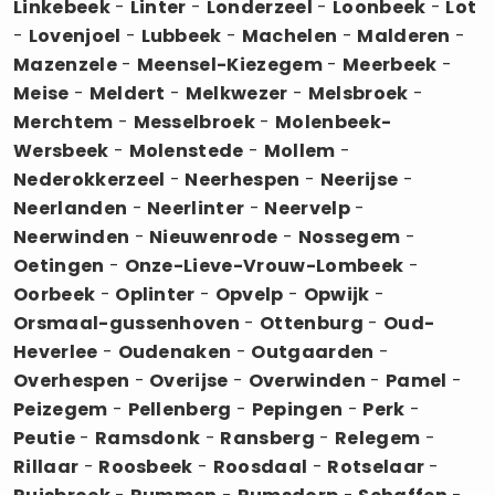
Linkebeek
-
Linter
-
Londerzeel
-
Loonbeek
-
Lot
-
Lovenjoel
-
Lubbeek
-
Machelen
-
Malderen
-
Mazenzele
-
Meensel-Kiezegem
-
Meerbeek
-
Meise
-
Meldert
-
Melkwezer
-
Melsbroek
-
Merchtem
-
Messelbroek
-
Molenbeek-
Wersbeek
-
Molenstede
-
Mollem
-
Nederokkerzeel
-
Neerhespen
-
Neerijse
-
Neerlanden
-
Neerlinter
-
Neervelp
-
Neerwinden
-
Nieuwenrode
-
Nossegem
-
Oetingen
-
Onze-Lieve-Vrouw-Lombeek
-
Oorbeek
-
Oplinter
-
Opvelp
-
Opwijk
-
Orsmaal-gussenhoven
-
Ottenburg
-
Oud-
Heverlee
-
Oudenaken
-
Outgaarden
-
Overhespen
-
Overijse
-
Overwinden
-
Pamel
-
Peizegem
-
Pellenberg
-
Pepingen
-
Perk
-
Peutie
-
Ramsdonk
-
Ransberg
-
Relegem
-
Rillaar
-
Roosbeek
-
Roosdaal
-
Rotselaar
-