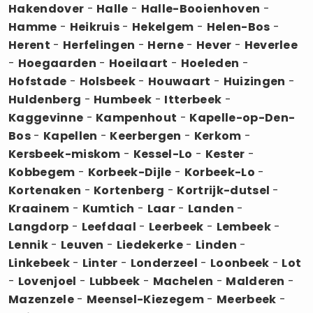
Hakendover
-
Halle
-
Halle-Booienhoven
-
Hamme
-
Heikruis
-
Hekelgem
-
Helen-Bos
-
Herent
-
Herfelingen
-
Herne
-
Hever
-
Heverlee
-
Hoegaarden
-
Hoeilaart
-
Hoeleden
-
Hofstade
-
Holsbeek
-
Houwaart
-
Huizingen
-
Huldenberg
-
Humbeek
-
Itterbeek
-
Kaggevinne
-
Kampenhout
-
Kapelle-op-Den-
Bos
-
Kapellen
-
Keerbergen
-
Kerkom
-
Kersbeek-miskom
-
Kessel-Lo
-
Kester
-
Kobbegem
-
Korbeek-Dijle
-
Korbeek-Lo
-
Kortenaken
-
Kortenberg
-
Kortrijk-dutsel
-
Kraainem
-
Kumtich
-
Laar
-
Landen
-
Langdorp
-
Leefdaal
-
Leerbeek
-
Lembeek
-
Lennik
-
Leuven
-
Liedekerke
-
Linden
-
Linkebeek
-
Linter
-
Londerzeel
-
Loonbeek
-
Lot
-
Lovenjoel
-
Lubbeek
-
Machelen
-
Malderen
-
Mazenzele
-
Meensel-Kiezegem
-
Meerbeek
-