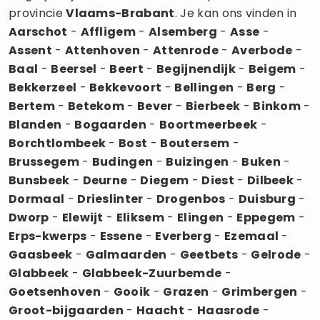
provincie
Vlaams-Brabant
. Je kan ons vinden in
Aarschot
-
Affligem
-
Alsemberg
-
Asse
-
Assent
-
Attenhoven
-
Attenrode
-
Averbode
-
Baal
-
Beersel
-
Beert
-
Begijnendijk
-
Beigem
-
Bekkerzeel
-
Bekkevoort
-
Bellingen
-
Berg
-
Bertem
-
Betekom
-
Bever
-
Bierbeek
-
Binkom
-
Blanden
-
Bogaarden
-
Boortmeerbeek
-
Borchtlombeek
-
Bost
-
Boutersem
-
Brussegem
-
Budingen
-
Buizingen
-
Buken
-
Bunsbeek
-
Deurne
-
Diegem
-
Diest
-
Dilbeek
-
Dormaal
-
Drieslinter
-
Drogenbos
-
Duisburg
-
Dworp
-
Elewijt
-
Eliksem
-
Elingen
-
Eppegem
-
Erps-kwerps
-
Essene
-
Everberg
-
Ezemaal
-
Gaasbeek
-
Galmaarden
-
Geetbets
-
Gelrode
-
Glabbeek
-
Glabbeek-Zuurbemde
-
Goetsenhoven
-
Gooik
-
Grazen
-
Grimbergen
-
Groot-bijgaarden
-
Haacht
-
Haasrode
-