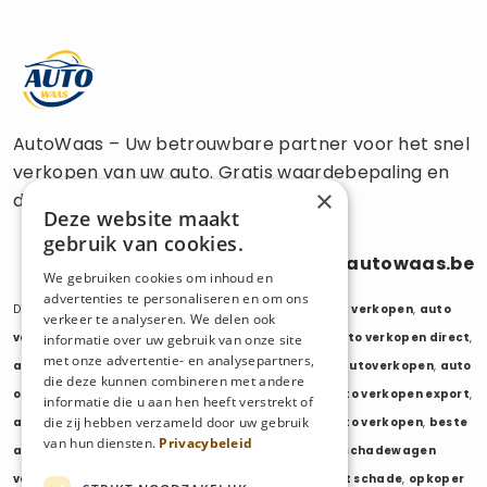
AutoWaas – Uw betrouwbare partner voor het snel
verkopen van uw auto. Gratis waardebepaling en
×
directe uitbetaling.
Deze website maakt
gebruik van cookies.
0470 686 838
info@autowaas.be
We gebruiken cookies om inhoud en
advertenties te personaliseren en om ons
Diensten:
auto verkopen
,
auto opkoper
,
auto export verkopen
,
auto
verkeer te analyseren. We delen ook
verkopen export
,
auto verkopen zonder keuring
,
auto verkopen direct
,
informatie over uw gebruik van onze site
met onze advertentie- en analysepartners,
auto tweedehands verkopen
,
mijn auto verkopen
,
autoverkopen
,
auto
die deze kunnen combineren met andere
opkopers
,
opkoper auto
,
export auto verkopen
,
auto verkopen export
,
informatie die u aan hen heeft verstrekt of
die zij hebben verzameld door uw gebruik
auto opkoper export
,
opkopen van auto's
,
oude auto verkopen
,
beste
van hun diensten.
Privacybeleid
auto opkoper
,
wij kopen auto's
,
wij kopen uw auto
,
schadewagen
verkopen
,
schadeauto verkopen
,
opkoper auto met schade
,
opkoper