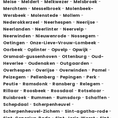
Meise
-
Meldert
-
Melkwezer
-
Melsbroek
-
Merchtem
-
Messelbroek
-
Molenbeek-
Wersbeek
-
Molenstede
-
Mollem
-
Nederokkerzeel
-
Neerhespen
-
Neerijse
-
Neerlanden
-
Neerlinter
-
Neervelp
-
Neerwinden
-
Nieuwenrode
-
Nossegem
-
Oetingen
-
Onze-Lieve-Vrouw-Lombeek
-
Oorbeek
-
Oplinter
-
Opvelp
-
Opwijk
-
Orsmaal-gussenhoven
-
Ottenburg
-
Oud-
Heverlee
-
Oudenaken
-
Outgaarden
-
Overhespen
-
Overijse
-
Overwinden
-
Pamel
-
Peizegem
-
Pellenberg
-
Pepingen
-
Perk
-
Peutie
-
Ramsdonk
-
Ransberg
-
Relegem
-
Rillaar
-
Roosbeek
-
Roosdaal
-
Rotselaar
-
Ruisbroek
-
Rummen
-
Rumsdorp
-
Schaffen
-
Schepdaal
-
Scherpenheuvel
-
Scherpenheuvel-Zichem
-
Sint-agatha-rode
-