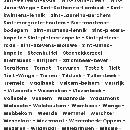
Sint-Genesius-Rode
-
Sint-Joris-Weert
-
Sint-
Joris-Winge
-
Sint-Katherina-Lombeek
-
Sint-
kwintens-lennik
-
Sint-Laureins-Berchem
-
Sint-margriete-houtem
-
Sint-martens-
bodegem
-
Sint-martens-lennik
-
Sint-pieters-
kapelle
-
Sint-pieters-kapelle
-
Sint-pieters-
rode
-
Sint-Stevens-Woluwe
-
Sint-ulriks-
kapelle
-
Steenhuffel
-
Steenokkerzeel
-
Sterrebeek
-
Strijtem
-
Strombeek-bever
-
Teralfene
-
Ternat
-
Tervuren
-
Testelt
-
Tielt
-
Tielt-Winge
-
Tienen
-
Tildonk
-
Tollembeek
-
Tremelo
-
Vaalbeek
-
Veltem-beisem
-
Vertrijk
-
Vilvoorde
-
Vissenaken
-
Vlezenbeek
-
Vollezele
-
Vossem
-
Waanrode
-
Waasmont
-
Walsbets
-
Walshoutem
-
Wambeek
-
Wange
-
Webbekom
-
Weerde
-
Wemmel
-
Werchter
-
Wespelaar
-
Wezemaal
-
Wezembeek-Oppem
-
Wezeren
-
Wijgmaal
-
Willebringen
-
Wilsele
-