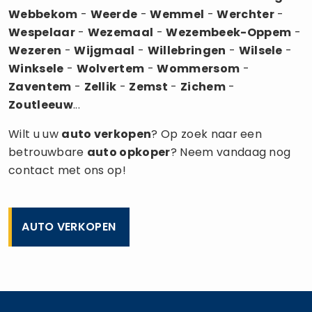
Webbekom
-
Weerde
-
Wemmel
-
Werchter
-
Wespelaar
-
Wezemaal
-
Wezembeek-Oppem
-
Wezeren
-
Wijgmaal
-
Willebringen
-
Wilsele
-
Winksele
-
Wolvertem
-
Wommersom
-
Zaventem
-
Zellik
-
Zemst
-
Zichem
-
Zoutleeuw
...
Wilt u uw
auto verkopen
? Op zoek naar een
betrouwbare
auto opkoper
? Neem vandaag nog
contact met ons op!
AUTO VERKOPEN