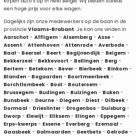
kopen auto's op in héél België. Wij bieden steeds
een hoge prijs voor elke wagen.
Dagelijks zijn onze medewerkers op de baan in de
provincie
Vlaams-Brabant
. Je kan ons vinden in
Aarschot
-
Affligem
-
Alsemberg
-
Asse
-
Assent
-
Attenhoven
-
Attenrode
-
Averbode
-
Baal
-
Beersel
-
Beert
-
Begijnendijk
-
Beigem
-
Bekkerzeel
-
Bekkevoort
-
Bellingen
-
Berg
-
Bertem
-
Betekom
-
Bever
-
Bierbeek
-
Binkom
-
Blanden
-
Bogaarden
-
Boortmeerbeek
-
Borchtlombeek
-
Bost
-
Boutersem
-
Brussegem
-
Budingen
-
Buizingen
-
Buken
-
Bunsbeek
-
Deurne
-
Diegem
-
Diest
-
Dilbeek
-
Dormaal
-
Drieslinter
-
Drogenbos
-
Duisburg
-
Dworp
-
Elewijt
-
Eliksem
-
Elingen
-
Eppegem
-
Erps-kwerps
-
Essene
-
Everberg
-
Ezemaal
-
Gaasbeek
-
Galmaarden
-
Geetbets
-
Gelrode
-