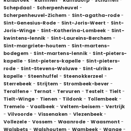
Ruisbroek
-
Rummen
-
Rumsdorp
-
Schaffen
-
Schepdaal
-
Scherpenheuvel
-
Scherpenheuvel-Zichem
-
Sint-agatha-rode
-
Sint-Genesius-Rode
-
Sint-Joris-Weert
-
Sint-
Joris-Winge
-
Sint-Katherina-Lombeek
-
Sint-
kwintens-lennik
-
Sint-Laureins-Berchem
-
Sint-margriete-houtem
-
Sint-martens-
bodegem
-
Sint-martens-lennik
-
Sint-pieters-
kapelle
-
Sint-pieters-kapelle
-
Sint-pieters-
rode
-
Sint-Stevens-Woluwe
-
Sint-ulriks-
kapelle
-
Steenhuffel
-
Steenokkerzeel
-
Sterrebeek
-
Strijtem
-
Strombeek-bever
-
Teralfene
-
Ternat
-
Tervuren
-
Testelt
-
Tielt
-
Tielt-Winge
-
Tienen
-
Tildonk
-
Tollembeek
-
Tremelo
-
Vaalbeek
-
Veltem-beisem
-
Vertrijk
-
Vilvoorde
-
Vissenaken
-
Vlezenbeek
-
Vollezele
-
Vossem
-
Waanrode
-
Waasmont
-
Walsbets
-
Walshoutem
-
Wambeek
-
Wange
-