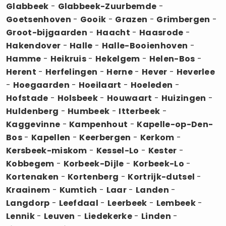
Glabbeek
-
Glabbeek-Zuurbemde
-
Goetsenhoven
-
Gooik
-
Grazen
-
Grimbergen
-
Groot-bijgaarden
-
Haacht
-
Haasrode
-
Hakendover
-
Halle
-
Halle-Booienhoven
-
Hamme
-
Heikruis
-
Hekelgem
-
Helen-Bos
-
Herent
-
Herfelingen
-
Herne
-
Hever
-
Heverlee
-
Hoegaarden
-
Hoeilaart
-
Hoeleden
-
Hofstade
-
Holsbeek
-
Houwaart
-
Huizingen
-
Huldenberg
-
Humbeek
-
Itterbeek
-
Kaggevinne
-
Kampenhout
-
Kapelle-op-Den-
Bos
-
Kapellen
-
Keerbergen
-
Kerkom
-
Kersbeek-miskom
-
Kessel-Lo
-
Kester
-
Kobbegem
-
Korbeek-Dijle
-
Korbeek-Lo
-
Kortenaken
-
Kortenberg
-
Kortrijk-dutsel
-
Kraainem
-
Kumtich
-
Laar
-
Landen
-
Langdorp
-
Leefdaal
-
Leerbeek
-
Lembeek
-
Lennik
-
Leuven
-
Liedekerke
-
Linden
-