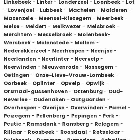
Linkebeek
-
Linter
-
Londerzeel
-
Loonbeek
-
Lot
-
Lovenjoel
-
Lubbeek
-
Machelen
-
Malderen
-
Mazenzele
-
Meensel-Kiezegem
-
Meerbeek
-
Meise
-
Meldert
-
Melkwezer
-
Melsbroek
-
Merchtem
-
Messelbroek
-
Molenbeek-
Wersbeek
-
Molenstede
-
Mollem
-
Nederokkerzeel
-
Neerhespen
-
Neerijse
-
Neerlanden
-
Neerlinter
-
Neervelp
-
Neerwinden
-
Nieuwenrode
-
Nossegem
-
Oetingen
-
Onze-Lieve-Vrouw-Lombeek
-
Oorbeek
-
Oplinter
-
Opvelp
-
Opwijk
-
Orsmaal-gussenhoven
-
Ottenburg
-
Oud-
Heverlee
-
Oudenaken
-
Outgaarden
-
Overhespen
-
Overijse
-
Overwinden
-
Pamel
-
Peizegem
-
Pellenberg
-
Pepingen
-
Perk
-
Peutie
-
Ramsdonk
-
Ransberg
-
Relegem
-
Rillaar
-
Roosbeek
-
Roosdaal
-
Rotselaar
-