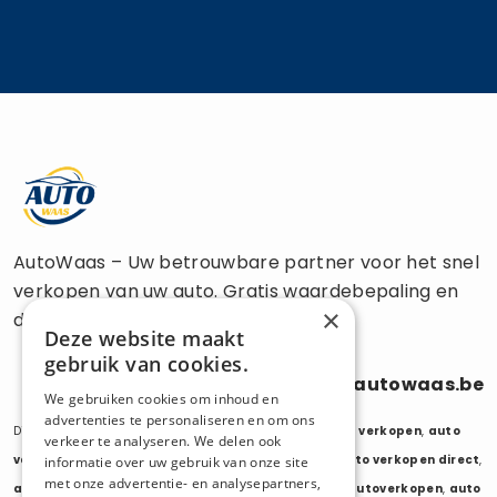
AutoWaas – Uw betrouwbare partner voor het snel
verkopen van uw auto. Gratis waardebepaling en
×
directe uitbetaling.
Deze website maakt
gebruik van cookies.
0470 686 838
info@autowaas.be
We gebruiken cookies om inhoud en
advertenties te personaliseren en om ons
Diensten:
auto verkopen
,
auto opkoper
,
auto export verkopen
,
auto
verkeer te analyseren. We delen ook
verkopen export
,
auto verkopen zonder keuring
,
auto verkopen direct
,
informatie over uw gebruik van onze site
met onze advertentie- en analysepartners,
auto tweedehands verkopen
,
mijn auto verkopen
,
autoverkopen
,
auto