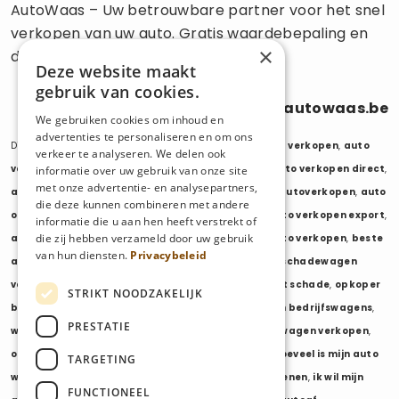
AutoWaas – Uw betrouwbare partner voor het snel
verkopen van uw auto. Gratis waardebepaling en
×
directe uitbetaling.
Deze website maakt
gebruik van cookies.
0470 686 838
info@autowaas.be
We gebruiken cookies om inhoud en
advertenties te personaliseren en om ons
Diensten:
auto verkopen
,
auto opkoper
,
auto export verkopen
,
auto
verkeer te analyseren. We delen ook
verkopen export
,
auto verkopen zonder keuring
,
auto verkopen direct
,
informatie over uw gebruik van onze site
met onze advertentie- en analysepartners,
auto tweedehands verkopen
,
mijn auto verkopen
,
autoverkopen
,
auto
die deze kunnen combineren met andere
opkopers
,
opkoper auto
,
export auto verkopen
,
auto verkopen export
,
informatie die u aan hen heeft verstrekt of
die zij hebben verzameld door uw gebruik
auto opkoper export
,
opkopen van auto's
,
oude auto verkopen
,
beste
van hun diensten.
Privacybeleid
auto opkoper
,
wij kopen auto's
,
wij kopen uw auto
,
schadewagen
verkopen
,
schadeauto verkopen
,
opkoper auto met schade
,
opkoper
STRIKT NOODZAKELIJK
bedrijfswagens
,
bedrijfswagen verkopen
,
verkopen bedrijfswagens
,
PRESTATIE
wagenpark verkopen
,
opkoper wagenpark
,
bestelwagen verkopen
,
opkoper bestelwagens
,
verkopen bestelwagens
,
hoeveel is mijn auto
TARGETING
waard
,
wat is mijn auto waard
,
waarde auto berekenen
,
ik wil mijn
FUNCTIONEEL