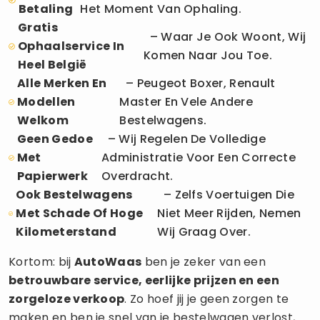
Betaling
Het Moment Van Ophaling.
Gratis
– Waar Je Ook Woont, Wij
Ophaalservice In
Komen Naar Jou Toe.
Heel België
Alle Merken En
– Peugeot Boxer, Renault
Modellen
Master En Vele Andere
Welkom
Bestelwagens.
Geen Gedoe
– Wij Regelen De Volledige
Met
Administratie Voor Een Correcte
Papierwerk
Overdracht.
Ook Bestelwagens
– Zelfs Voertuigen Die
Met Schade Of Hoge
Niet Meer Rijden, Nemen
Kilometerstand
Wij Graag Over.
Kortom: bij
AutoWaas
ben je zeker van een
betrouwbare service, eerlijke prijzen en een
zorgeloze verkoop
. Zo hoef jij je geen zorgen te
maken en ben je snel van je bestelwagen verlost,