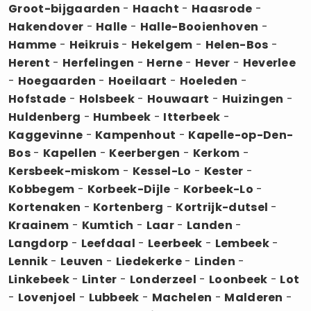
Groot-bijgaarden
-
Haacht
-
Haasrode
-
Hakendover
-
Halle
-
Halle-Booienhoven
-
Hamme
-
Heikruis
-
Hekelgem
-
Helen-Bos
-
Herent
-
Herfelingen
-
Herne
-
Hever
-
Heverlee
-
Hoegaarden
-
Hoeilaart
-
Hoeleden
-
Hofstade
-
Holsbeek
-
Houwaart
-
Huizingen
-
Huldenberg
-
Humbeek
-
Itterbeek
-
Kaggevinne
-
Kampenhout
-
Kapelle-op-Den-
Bos
-
Kapellen
-
Keerbergen
-
Kerkom
-
Kersbeek-miskom
-
Kessel-Lo
-
Kester
-
Kobbegem
-
Korbeek-Dijle
-
Korbeek-Lo
-
Kortenaken
-
Kortenberg
-
Kortrijk-dutsel
-
Kraainem
-
Kumtich
-
Laar
-
Landen
-
Langdorp
-
Leefdaal
-
Leerbeek
-
Lembeek
-
Lennik
-
Leuven
-
Liedekerke
-
Linden
-
Linkebeek
-
Linter
-
Londerzeel
-
Loonbeek
-
Lot
-
Lovenjoel
-
Lubbeek
-
Machelen
-
Malderen
-