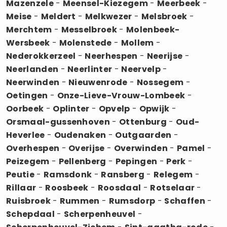
Mazenzele
-
Meensel-Kiezegem
-
Meerbeek
-
Meise
-
Meldert
-
Melkwezer
-
Melsbroek
-
Merchtem
-
Messelbroek
-
Molenbeek-
Wersbeek
-
Molenstede
-
Mollem
-
Nederokkerzeel
-
Neerhespen
-
Neerijse
-
Neerlanden
-
Neerlinter
-
Neervelp
-
Neerwinden
-
Nieuwenrode
-
Nossegem
-
Oetingen
-
Onze-Lieve-Vrouw-Lombeek
-
Oorbeek
-
Oplinter
-
Opvelp
-
Opwijk
-
Orsmaal-gussenhoven
-
Ottenburg
-
Oud-
Heverlee
-
Oudenaken
-
Outgaarden
-
Overhespen
-
Overijse
-
Overwinden
-
Pamel
-
Peizegem
-
Pellenberg
-
Pepingen
-
Perk
-
Peutie
-
Ramsdonk
-
Ransberg
-
Relegem
-
Rillaar
-
Roosbeek
-
Roosdaal
-
Rotselaar
-
Ruisbroek
-
Rummen
-
Rumsdorp
-
Schaffen
-
Schepdaal
-
Scherpenheuvel
-