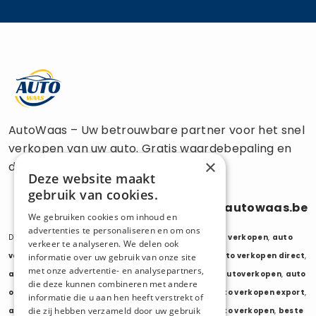
AutoWaas – Uw betrouwbare partner voor het snel
verkopen van uw auto. Gratis waardebepaling en
×
directe uitbetaling.
Deze website maakt
gebruik van cookies.
0470 686 838
info@autowaas.be
We gebruiken cookies om inhoud en
advertenties te personaliseren en om ons
Diensten:
auto verkopen
,
auto opkoper
,
auto export verkopen
,
auto
verkeer te analyseren. We delen ook
verkopen export
,
auto verkopen zonder keuring
,
auto verkopen direct
,
informatie over uw gebruik van onze site
met onze advertentie- en analysepartners,
auto tweedehands verkopen
,
mijn auto verkopen
,
autoverkopen
,
auto
die deze kunnen combineren met andere
opkopers
,
opkoper auto
,
export auto verkopen
,
auto verkopen export
,
informatie die u aan hen heeft verstrekt of
die zij hebben verzameld door uw gebruik
auto opkoper export
,
opkopen van auto's
,
oude auto verkopen
,
beste