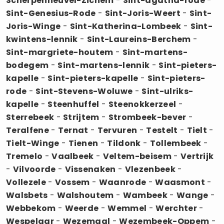
Scherpenheuvel-Zichem
-
Sint-agatha-rode
-
Sint-Genesius-Rode
-
Sint-Joris-Weert
-
Sint-
Joris-Winge
-
Sint-Katherina-Lombeek
-
Sint-
kwintens-lennik
-
Sint-Laureins-Berchem
-
Sint-margriete-houtem
-
Sint-martens-
bodegem
-
Sint-martens-lennik
-
Sint-pieters-
kapelle
-
Sint-pieters-kapelle
-
Sint-pieters-
rode
-
Sint-Stevens-Woluwe
-
Sint-ulriks-
kapelle
-
Steenhuffel
-
Steenokkerzeel
-
Sterrebeek
-
Strijtem
-
Strombeek-bever
-
Teralfene
-
Ternat
-
Tervuren
-
Testelt
-
Tielt
-
Tielt-Winge
-
Tienen
-
Tildonk
-
Tollembeek
-
Tremelo
-
Vaalbeek
-
Veltem-beisem
-
Vertrijk
-
Vilvoorde
-
Vissenaken
-
Vlezenbeek
-
Vollezele
-
Vossem
-
Waanrode
-
Waasmont
-
Walsbets
-
Walshoutem
-
Wambeek
-
Wange
-
Webbekom
-
Weerde
-
Wemmel
-
Werchter
-
Wespelaar
-
Wezemaal
-
Wezembeek-Oppem
-