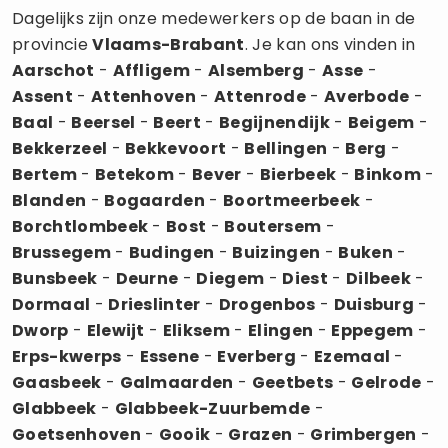
Dagelijks zijn onze medewerkers op de baan in de
provincie
Vlaams-Brabant
. Je kan ons vinden in
Aarschot
-
Affligem
-
Alsemberg
-
Asse
-
Assent
-
Attenhoven
-
Attenrode
-
Averbode
-
Baal
-
Beersel
-
Beert
-
Begijnendijk
-
Beigem
-
Bekkerzeel
-
Bekkevoort
-
Bellingen
-
Berg
-
Bertem
-
Betekom
-
Bever
-
Bierbeek
-
Binkom
-
Blanden
-
Bogaarden
-
Boortmeerbeek
-
Borchtlombeek
-
Bost
-
Boutersem
-
Brussegem
-
Budingen
-
Buizingen
-
Buken
-
Bunsbeek
-
Deurne
-
Diegem
-
Diest
-
Dilbeek
-
Dormaal
-
Drieslinter
-
Drogenbos
-
Duisburg
-
Dworp
-
Elewijt
-
Eliksem
-
Elingen
-
Eppegem
-
Erps-kwerps
-
Essene
-
Everberg
-
Ezemaal
-
Gaasbeek
-
Galmaarden
-
Geetbets
-
Gelrode
-
Glabbeek
-
Glabbeek-Zuurbemde
-
Goetsenhoven
-
Gooik
-
Grazen
-
Grimbergen
-