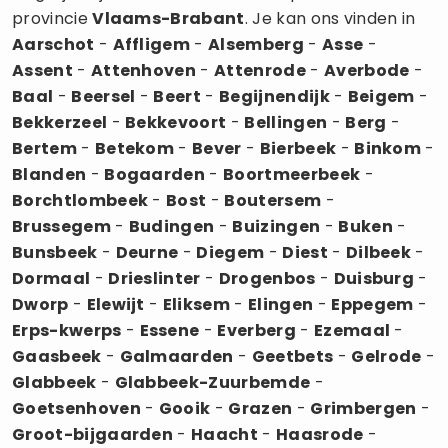
provincie
Vlaams-Brabant
. Je kan ons vinden in
Aarschot
-
Affligem
-
Alsemberg
-
Asse
-
Assent
-
Attenhoven
-
Attenrode
-
Averbode
-
Baal
-
Beersel
-
Beert
-
Begijnendijk
-
Beigem
-
Bekkerzeel
-
Bekkevoort
-
Bellingen
-
Berg
-
Bertem
-
Betekom
-
Bever
-
Bierbeek
-
Binkom
-
Blanden
-
Bogaarden
-
Boortmeerbeek
-
Borchtlombeek
-
Bost
-
Boutersem
-
Brussegem
-
Budingen
-
Buizingen
-
Buken
-
Bunsbeek
-
Deurne
-
Diegem
-
Diest
-
Dilbeek
-
Dormaal
-
Drieslinter
-
Drogenbos
-
Duisburg
-
Dworp
-
Elewijt
-
Eliksem
-
Elingen
-
Eppegem
-
Erps-kwerps
-
Essene
-
Everberg
-
Ezemaal
-
Gaasbeek
-
Galmaarden
-
Geetbets
-
Gelrode
-
Glabbeek
-
Glabbeek-Zuurbemde
-
Goetsenhoven
-
Gooik
-
Grazen
-
Grimbergen
-
Groot-bijgaarden
-
Haacht
-
Haasrode
-