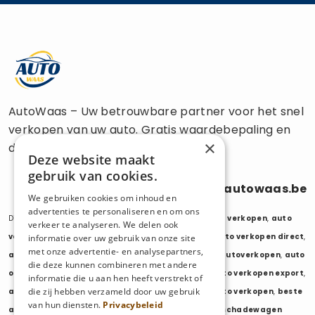
AutoWaas – Uw betrouwbare partner voor het snel
verkopen van uw auto. Gratis waardebepaling en
×
directe uitbetaling.
Deze website maakt
gebruik van cookies.
0470 686 838
info@autowaas.be
We gebruiken cookies om inhoud en
advertenties te personaliseren en om ons
Diensten:
auto verkopen
,
auto opkoper
,
auto export verkopen
,
auto
verkeer te analyseren. We delen ook
verkopen export
,
auto verkopen zonder keuring
,
auto verkopen direct
,
informatie over uw gebruik van onze site
met onze advertentie- en analysepartners,
auto tweedehands verkopen
,
mijn auto verkopen
,
autoverkopen
,
auto
die deze kunnen combineren met andere
opkopers
,
opkoper auto
,
export auto verkopen
,
auto verkopen export
,
informatie die u aan hen heeft verstrekt of
die zij hebben verzameld door uw gebruik
auto opkoper export
,
opkopen van auto's
,
oude auto verkopen
,
beste
van hun diensten.
Privacybeleid
auto opkoper
,
wij kopen auto's
,
wij kopen uw auto
,
schadewagen