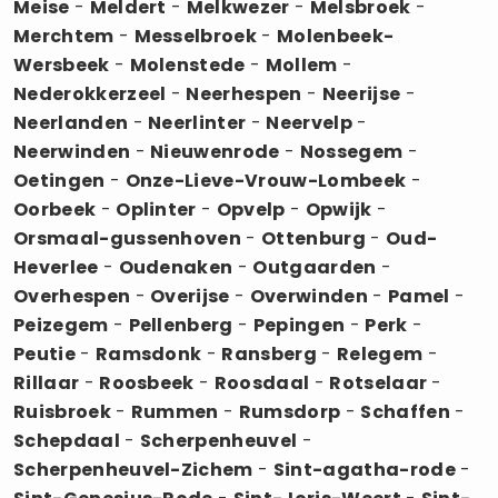
Meise
-
Meldert
-
Melkwezer
-
Melsbroek
-
Merchtem
-
Messelbroek
-
Molenbeek-
Wersbeek
-
Molenstede
-
Mollem
-
Nederokkerzeel
-
Neerhespen
-
Neerijse
-
Neerlanden
-
Neerlinter
-
Neervelp
-
Neerwinden
-
Nieuwenrode
-
Nossegem
-
Oetingen
-
Onze-Lieve-Vrouw-Lombeek
-
Oorbeek
-
Oplinter
-
Opvelp
-
Opwijk
-
Orsmaal-gussenhoven
-
Ottenburg
-
Oud-
Heverlee
-
Oudenaken
-
Outgaarden
-
Overhespen
-
Overijse
-
Overwinden
-
Pamel
-
Peizegem
-
Pellenberg
-
Pepingen
-
Perk
-
Peutie
-
Ramsdonk
-
Ransberg
-
Relegem
-
Rillaar
-
Roosbeek
-
Roosdaal
-
Rotselaar
-
Ruisbroek
-
Rummen
-
Rumsdorp
-
Schaffen
-
Schepdaal
-
Scherpenheuvel
-
Scherpenheuvel-Zichem
-
Sint-agatha-rode
-