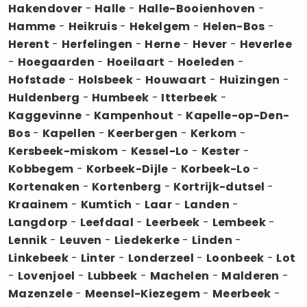
Hakendover
-
Halle
-
Halle-Booienhoven
-
Hamme
-
Heikruis
-
Hekelgem
-
Helen-Bos
-
Herent
-
Herfelingen
-
Herne
-
Hever
-
Heverlee
-
Hoegaarden
-
Hoeilaart
-
Hoeleden
-
Hofstade
-
Holsbeek
-
Houwaart
-
Huizingen
-
Huldenberg
-
Humbeek
-
Itterbeek
-
Kaggevinne
-
Kampenhout
-
Kapelle-op-Den-
Bos
-
Kapellen
-
Keerbergen
-
Kerkom
-
Kersbeek-miskom
-
Kessel-Lo
-
Kester
-
Kobbegem
-
Korbeek-Dijle
-
Korbeek-Lo
-
Kortenaken
-
Kortenberg
-
Kortrijk-dutsel
-
Kraainem
-
Kumtich
-
Laar
-
Landen
-
Langdorp
-
Leefdaal
-
Leerbeek
-
Lembeek
-
Lennik
-
Leuven
-
Liedekerke
-
Linden
-
Linkebeek
-
Linter
-
Londerzeel
-
Loonbeek
-
Lot
-
Lovenjoel
-
Lubbeek
-
Machelen
-
Malderen
-
Mazenzele
-
Meensel-Kiezegem
-
Meerbeek
-