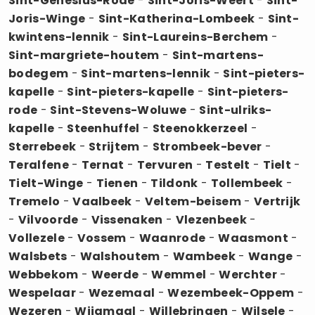
Sint-Genesius-Rode
-
Sint-Joris-Weert
-
Sint-
Joris-Winge
-
Sint-Katherina-Lombeek
-
Sint-
kwintens-lennik
-
Sint-Laureins-Berchem
-
Sint-margriete-houtem
-
Sint-martens-
bodegem
-
Sint-martens-lennik
-
Sint-pieters-
kapelle
-
Sint-pieters-kapelle
-
Sint-pieters-
rode
-
Sint-Stevens-Woluwe
-
Sint-ulriks-
kapelle
-
Steenhuffel
-
Steenokkerzeel
-
Sterrebeek
-
Strijtem
-
Strombeek-bever
-
Teralfene
-
Ternat
-
Tervuren
-
Testelt
-
Tielt
-
Tielt-Winge
-
Tienen
-
Tildonk
-
Tollembeek
-
Tremelo
-
Vaalbeek
-
Veltem-beisem
-
Vertrijk
-
Vilvoorde
-
Vissenaken
-
Vlezenbeek
-
Vollezele
-
Vossem
-
Waanrode
-
Waasmont
-
Walsbets
-
Walshoutem
-
Wambeek
-
Wange
-
Webbekom
-
Weerde
-
Wemmel
-
Werchter
-
Wespelaar
-
Wezemaal
-
Wezembeek-Oppem
-
Wezeren
-
Wijgmaal
-
Willebringen
-
Wilsele
-