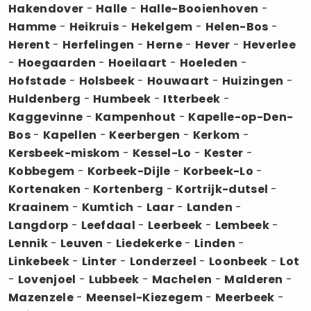
Hakendover
-
Halle
-
Halle-Booienhoven
-
Hamme
-
Heikruis
-
Hekelgem
-
Helen-Bos
-
Herent
-
Herfelingen
-
Herne
-
Hever
-
Heverlee
-
Hoegaarden
-
Hoeilaart
-
Hoeleden
-
Hofstade
-
Holsbeek
-
Houwaart
-
Huizingen
-
Huldenberg
-
Humbeek
-
Itterbeek
-
Kaggevinne
-
Kampenhout
-
Kapelle-op-Den-
Bos
-
Kapellen
-
Keerbergen
-
Kerkom
-
Kersbeek-miskom
-
Kessel-Lo
-
Kester
-
Kobbegem
-
Korbeek-Dijle
-
Korbeek-Lo
-
Kortenaken
-
Kortenberg
-
Kortrijk-dutsel
-
Kraainem
-
Kumtich
-
Laar
-
Landen
-
Langdorp
-
Leefdaal
-
Leerbeek
-
Lembeek
-
Lennik
-
Leuven
-
Liedekerke
-
Linden
-
Linkebeek
-
Linter
-
Londerzeel
-
Loonbeek
-
Lot
-
Lovenjoel
-
Lubbeek
-
Machelen
-
Malderen
-
Mazenzele
-
Meensel-Kiezegem
-
Meerbeek
-