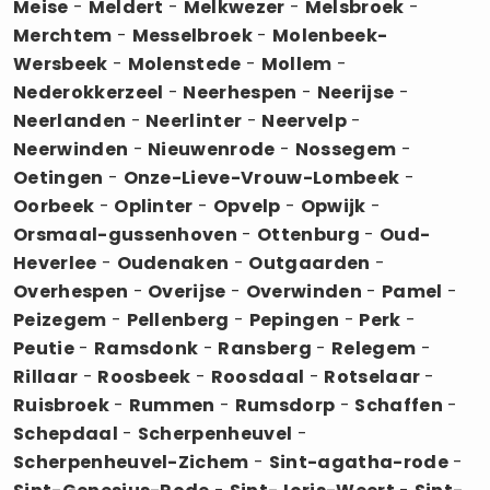
Meise
-
Meldert
-
Melkwezer
-
Melsbroek
-
Merchtem
-
Messelbroek
-
Molenbeek-
Wersbeek
-
Molenstede
-
Mollem
-
Nederokkerzeel
-
Neerhespen
-
Neerijse
-
Neerlanden
-
Neerlinter
-
Neervelp
-
Neerwinden
-
Nieuwenrode
-
Nossegem
-
Oetingen
-
Onze-Lieve-Vrouw-Lombeek
-
Oorbeek
-
Oplinter
-
Opvelp
-
Opwijk
-
Orsmaal-gussenhoven
-
Ottenburg
-
Oud-
Heverlee
-
Oudenaken
-
Outgaarden
-
Overhespen
-
Overijse
-
Overwinden
-
Pamel
-
Peizegem
-
Pellenberg
-
Pepingen
-
Perk
-
Peutie
-
Ramsdonk
-
Ransberg
-
Relegem
-
Rillaar
-
Roosbeek
-
Roosdaal
-
Rotselaar
-
Ruisbroek
-
Rummen
-
Rumsdorp
-
Schaffen
-
Schepdaal
-
Scherpenheuvel
-
Scherpenheuvel-Zichem
-
Sint-agatha-rode
-