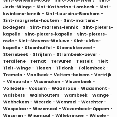
Sint-Genesius-Rode
-
Sint-Joris-Weert
-
Sint-
Joris-Winge
-
Sint-Katherina-Lombeek
-
Sint-
kwintens-lennik
-
Sint-Laureins-Berchem
-
Sint-margriete-houtem
-
Sint-martens-
bodegem
-
Sint-martens-lennik
-
Sint-pieters-
kapelle
-
Sint-pieters-kapelle
-
Sint-pieters-
rode
-
Sint-Stevens-Woluwe
-
Sint-ulriks-
kapelle
-
Steenhuffel
-
Steenokkerzeel
-
Sterrebeek
-
Strijtem
-
Strombeek-bever
-
Teralfene
-
Ternat
-
Tervuren
-
Testelt
-
Tielt
-
Tielt-Winge
-
Tienen
-
Tildonk
-
Tollembeek
-
Tremelo
-
Vaalbeek
-
Veltem-beisem
-
Vertrijk
-
Vilvoorde
-
Vissenaken
-
Vlezenbeek
-
Vollezele
-
Vossem
-
Waanrode
-
Waasmont
-
Walsbets
-
Walshoutem
-
Wambeek
-
Wange
-
Webbekom
-
Weerde
-
Wemmel
-
Werchter
-
Wespelaar
-
Wezemaal
-
Wezembeek-Oppem
-
Wezeren
-
Wijgmaal
-
Willebringen
-
Wilsele
-