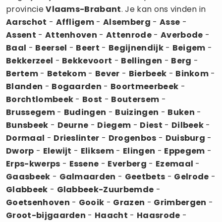
provincie
Vlaams-Brabant
. Je kan ons vinden in
Aarschot
-
Affligem
-
Alsemberg
-
Asse
-
Assent
-
Attenhoven
-
Attenrode
-
Averbode
-
Baal
-
Beersel
-
Beert
-
Begijnendijk
-
Beigem
-
Bekkerzeel
-
Bekkevoort
-
Bellingen
-
Berg
-
Bertem
-
Betekom
-
Bever
-
Bierbeek
-
Binkom
-
Blanden
-
Bogaarden
-
Boortmeerbeek
-
Borchtlombeek
-
Bost
-
Boutersem
-
Brussegem
-
Budingen
-
Buizingen
-
Buken
-
Bunsbeek
-
Deurne
-
Diegem
-
Diest
-
Dilbeek
-
Dormaal
-
Drieslinter
-
Drogenbos
-
Duisburg
-
Dworp
-
Elewijt
-
Eliksem
-
Elingen
-
Eppegem
-
Erps-kwerps
-
Essene
-
Everberg
-
Ezemaal
-
Gaasbeek
-
Galmaarden
-
Geetbets
-
Gelrode
-
Glabbeek
-
Glabbeek-Zuurbemde
-
Goetsenhoven
-
Gooik
-
Grazen
-
Grimbergen
-
Groot-bijgaarden
-
Haacht
-
Haasrode
-