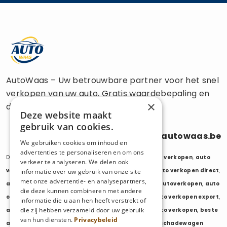
AutoWaas – Uw betrouwbare partner voor het snel
verkopen van uw auto. Gratis waardebepaling en
×
directe uitbetaling.
Deze website maakt
gebruik van cookies.
0470 686 838
info@autowaas.be
We gebruiken cookies om inhoud en
advertenties te personaliseren en om ons
Diensten:
auto verkopen
,
auto opkoper
,
auto export verkopen
,
auto
verkeer te analyseren. We delen ook
verkopen export
,
auto verkopen zonder keuring
,
auto verkopen direct
,
informatie over uw gebruik van onze site
met onze advertentie- en analysepartners,
auto tweedehands verkopen
,
mijn auto verkopen
,
autoverkopen
,
auto
die deze kunnen combineren met andere
opkopers
,
opkoper auto
,
export auto verkopen
,
auto verkopen export
,
informatie die u aan hen heeft verstrekt of
die zij hebben verzameld door uw gebruik
auto opkoper export
,
opkopen van auto's
,
oude auto verkopen
,
beste
van hun diensten.
Privacybeleid
auto opkoper
,
wij kopen auto's
,
wij kopen uw auto
,
schadewagen