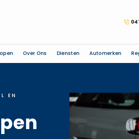
04
kopen
Over Ons
Diensten
Automerken
Re
L EN
open