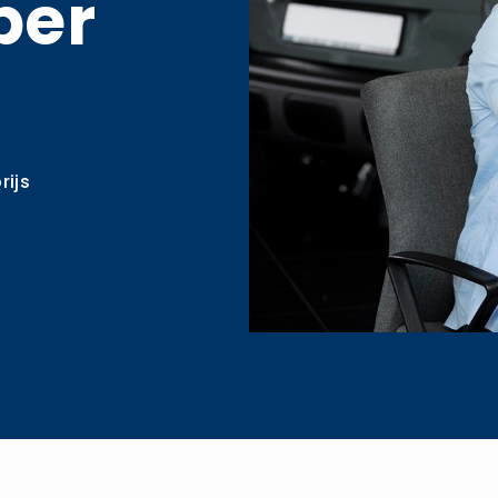
per
rijs