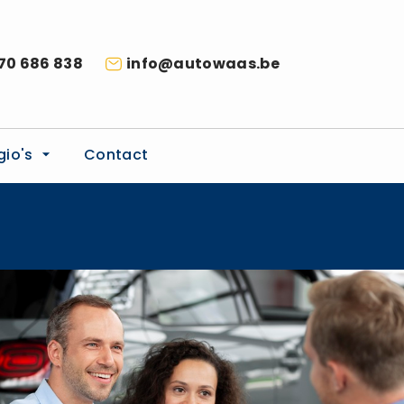
70 686 838
info@autowaas.be
gio's
Contact