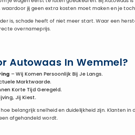
om je wagen eerst te laten goedkeuren. Bij Autowaas 
, waardoor jij geen extra kosten moet maken en je toch
 ouder is, schade heeft of niet meer start. Waar een he
rrecte overnameprijs.
or Autowaas In Wemmel?
ving
– Wij Komen Persoonlijk Bij Je Langs.
ctuele Marktwaarde.
nnen Korte Tijd Geregeld.
ing, Jij Kiest.
oe belangrijk snelheid en duidelijkheid zijn. Klanten 
een afgehandeld wordt.