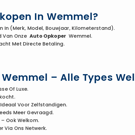
rkopen In Wemmel?
 In (merk, Model, Bouwjaar, Kilometerstand).
Bod Van Onze
Auto Opkoper
Wemmel.
acht Met Directe Betaling.
In Wemmel – Alle Types W
sse Of Luxe.
kocht.
Ideaal Voor Zelfstandigen.
eeds Meer Gevraagd.
– Ook Welkom.
r Via Ons Netwerk.