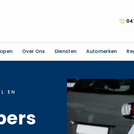
04
kopen
Over Ons
Diensten
Automerken
Re
L EN
pers