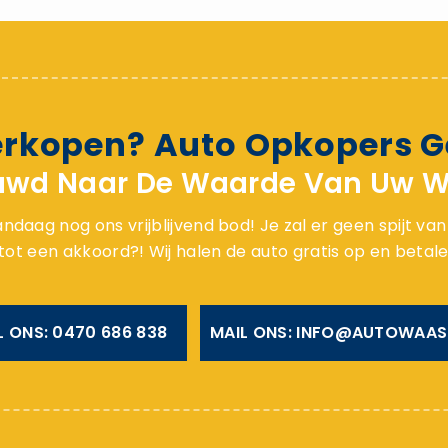
erkopen? Auto Opkopers G
uwd Naar De Waarde Van Uw 
ndaag nog ons vrijblijvend bod! Je zal er geen spijt va
t een akkoord?! Wij halen de auto gratis op en betalen
L ONS: 0470 686 838
MAIL ONS: INFO@AUTOWAAS