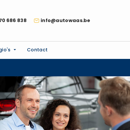
70 686 838
info@autowaas.be
gio's
Contact