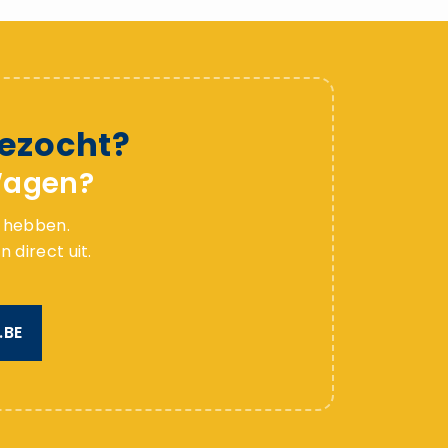
ezocht?
Wagen?
n hebben.
 direct uit.
.BE