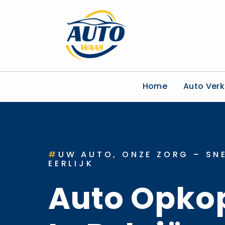
Home
Auto Ver
#
UW AUTO, ONZE ZORG – SNE
EERLIJK
Auto Opko