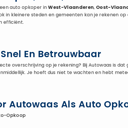
nu een auto opkoper in
West-Vlaanderen
,
Oost-Vlaan
Ook in kleinere steden en gemeenten kan je rekenen op 
 efficiënt.
 Snel En Betrouwbaar
recte overschrijving op je rekening? Bij Autowaas is da
nmiddellijk. Je hoeft dus niet te wachten en hebt metee
r Autowaas Als Auto Opk
Auto-Opkoop
s