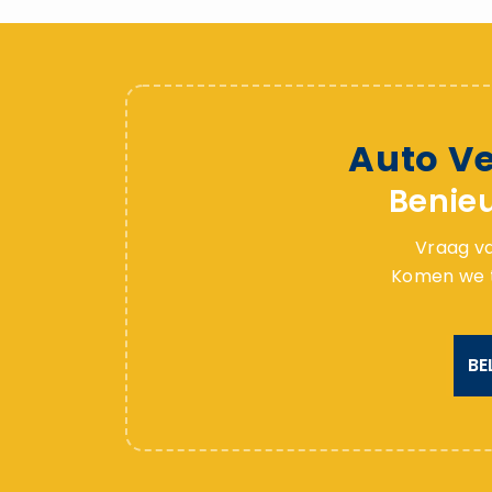
Auto V
Benie
Vraag va
Komen we to
BE