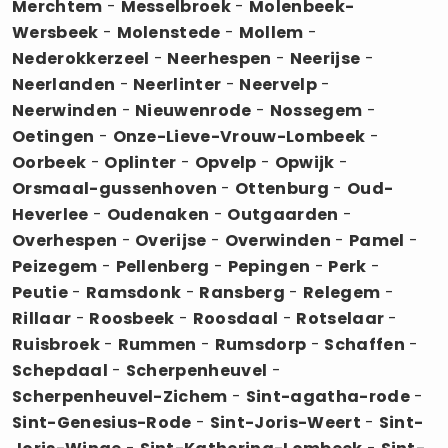
Merchtem
-
Messelbroek
-
Molenbeek-
Wersbeek
-
Molenstede
-
Mollem
-
Nederokkerzeel
-
Neerhespen
-
Neerijse
-
Neerlanden
-
Neerlinter
-
Neervelp
-
Neerwinden
-
Nieuwenrode
-
Nossegem
-
Oetingen
-
Onze-Lieve-Vrouw-Lombeek
-
Oorbeek
-
Oplinter
-
Opvelp
-
Opwijk
-
Orsmaal-gussenhoven
-
Ottenburg
-
Oud-
Heverlee
-
Oudenaken
-
Outgaarden
-
Overhespen
-
Overijse
-
Overwinden
-
Pamel
-
Peizegem
-
Pellenberg
-
Pepingen
-
Perk
-
Peutie
-
Ramsdonk
-
Ransberg
-
Relegem
-
Rillaar
-
Roosbeek
-
Roosdaal
-
Rotselaar
-
Ruisbroek
-
Rummen
-
Rumsdorp
-
Schaffen
-
Schepdaal
-
Scherpenheuvel
-
Scherpenheuvel-Zichem
-
Sint-agatha-rode
-
Sint-Genesius-Rode
-
Sint-Joris-Weert
-
Sint-