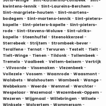
Joris-Winge
-
Sint-Katherina-Lombeek
-
Sint-
kwintens-lennik
-
Sint-Laureins-Berchem
-
Sint-margriete-houtem
-
Sint-martens-
bodegem
-
Sint-martens-lennik
-
Sint-pieters-
kapelle
-
Sint-pieters-kapelle
-
Sint-pieters-
rode
-
Sint-Stevens-Woluwe
-
Sint-ulriks-
kapelle
-
Steenhuffel
-
Steenokkerzeel
-
Sterrebeek
-
Strijtem
-
Strombeek-bever
-
Teralfene
-
Ternat
-
Tervuren
-
Testelt
-
Tielt
-
Tielt-Winge
-
Tienen
-
Tildonk
-
Tollembeek
-
Tremelo
-
Vaalbeek
-
Veltem-beisem
-
Vertrijk
-
Vilvoorde
-
Vissenaken
-
Vlezenbeek
-
Vollezele
-
Vossem
-
Waanrode
-
Waasmont
-
Walsbets
-
Walshoutem
-
Wambeek
-
Wange
-
Webbekom
-
Weerde
-
Wemmel
-
Werchter
-
Wespelaar
-
Wezemaal
-
Wezembeek-Oppem
-
Wezeren
-
Wijgmaal
-
Willebringen
-
Wilsele
-
Winksele
-
Wolvertem
-
Wommersom
-