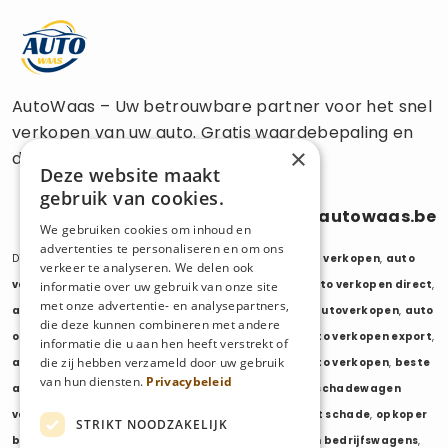
AutoWaas – Uw betrouwbare partner voor het snel
verkopen van uw auto. Gratis waardebepaling en
×
directe uitbetaling.
Deze website maakt
gebruik van cookies.
0470 686 838
info@autowaas.be
We gebruiken cookies om inhoud en
advertenties te personaliseren en om ons
Diensten:
auto verkopen
,
auto opkoper
,
auto export verkopen
,
auto
verkeer te analyseren. We delen ook
verkopen export
,
auto verkopen zonder keuring
,
auto verkopen direct
,
informatie over uw gebruik van onze site
met onze advertentie- en analysepartners,
auto tweedehands verkopen
,
mijn auto verkopen
,
autoverkopen
,
auto
die deze kunnen combineren met andere
opkopers
,
opkoper auto
,
export auto verkopen
,
auto verkopen export
,
informatie die u aan hen heeft verstrekt of
die zij hebben verzameld door uw gebruik
auto opkoper export
,
opkopen van auto's
,
oude auto verkopen
,
beste
van hun diensten.
Privacybeleid
auto opkoper
,
wij kopen auto's
,
wij kopen uw auto
,
schadewagen
verkopen
,
schadeauto verkopen
,
opkoper auto met schade
,
opkoper
STRIKT NOODZAKELIJK
bedrijfswagens
,
bedrijfswagen verkopen
,
verkopen bedrijfswagens
,