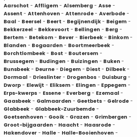
Aarschot
-
Affligem
-
Alsemberg
-
Asse
-
Assent
-
Attenhoven
-
Attenrode
-
Averbode
-
Baal
-
Beersel
-
Beert
-
Begijnendijk
-
Beigem
-
Bekkerzeel
-
Bekkevoort
-
Bellingen
-
Berg
-
Bertem
-
Betekom
-
Bever
-
Bierbeek
-
Binkom
-
Blanden
-
Bogaarden
-
Boortmeerbeek
-
Borchtlombeek
-
Bost
-
Boutersem
-
Brussegem
-
Budingen
-
Buizingen
-
Buken
-
Bunsbeek
-
Deurne
-
Diegem
-
Diest
-
Dilbeek
-
Dormaal
-
Drieslinter
-
Drogenbos
-
Duisburg
-
Dworp
-
Elewijt
-
Eliksem
-
Elingen
-
Eppegem
-
Erps-kwerps
-
Essene
-
Everberg
-
Ezemaal
-
Gaasbeek
-
Galmaarden
-
Geetbets
-
Gelrode
-
Glabbeek
-
Glabbeek-Zuurbemde
-
Goetsenhoven
-
Gooik
-
Grazen
-
Grimbergen
-
Groot-bijgaarden
-
Haacht
-
Haasrode
-
Hakendover
-
Halle
-
Halle-Booienhoven
-