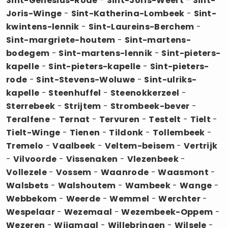
Sint-Genesius-Rode
-
Sint-Joris-Weert
-
Sint-
Joris-Winge
-
Sint-Katherina-Lombeek
-
Sint-
kwintens-lennik
-
Sint-Laureins-Berchem
-
Sint-margriete-houtem
-
Sint-martens-
bodegem
-
Sint-martens-lennik
-
Sint-pieters-
kapelle
-
Sint-pieters-kapelle
-
Sint-pieters-
rode
-
Sint-Stevens-Woluwe
-
Sint-ulriks-
kapelle
-
Steenhuffel
-
Steenokkerzeel
-
Sterrebeek
-
Strijtem
-
Strombeek-bever
-
Teralfene
-
Ternat
-
Tervuren
-
Testelt
-
Tielt
-
Tielt-Winge
-
Tienen
-
Tildonk
-
Tollembeek
-
Tremelo
-
Vaalbeek
-
Veltem-beisem
-
Vertrijk
-
Vilvoorde
-
Vissenaken
-
Vlezenbeek
-
Vollezele
-
Vossem
-
Waanrode
-
Waasmont
-
Walsbets
-
Walshoutem
-
Wambeek
-
Wange
-
Webbekom
-
Weerde
-
Wemmel
-
Werchter
-
Wespelaar
-
Wezemaal
-
Wezembeek-Oppem
-
Wezeren
-
Wijgmaal
-
Willebringen
-
Wilsele
-