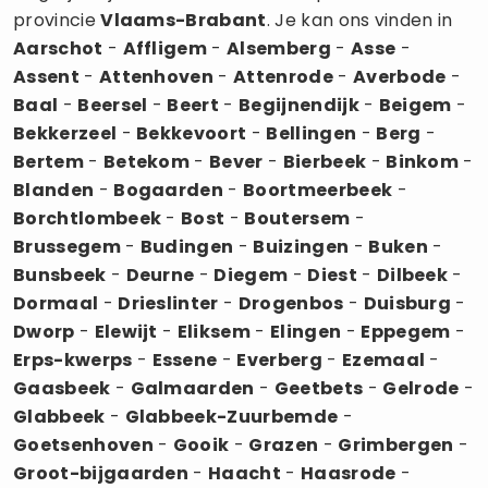
provincie
Vlaams-Brabant
. Je kan ons vinden in
Aarschot
-
Affligem
-
Alsemberg
-
Asse
-
Assent
-
Attenhoven
-
Attenrode
-
Averbode
-
Baal
-
Beersel
-
Beert
-
Begijnendijk
-
Beigem
-
Bekkerzeel
-
Bekkevoort
-
Bellingen
-
Berg
-
Bertem
-
Betekom
-
Bever
-
Bierbeek
-
Binkom
-
Blanden
-
Bogaarden
-
Boortmeerbeek
-
Borchtlombeek
-
Bost
-
Boutersem
-
Brussegem
-
Budingen
-
Buizingen
-
Buken
-
Bunsbeek
-
Deurne
-
Diegem
-
Diest
-
Dilbeek
-
Dormaal
-
Drieslinter
-
Drogenbos
-
Duisburg
-
Dworp
-
Elewijt
-
Eliksem
-
Elingen
-
Eppegem
-
Erps-kwerps
-
Essene
-
Everberg
-
Ezemaal
-
Gaasbeek
-
Galmaarden
-
Geetbets
-
Gelrode
-
Glabbeek
-
Glabbeek-Zuurbemde
-
Goetsenhoven
-
Gooik
-
Grazen
-
Grimbergen
-
Groot-bijgaarden
-
Haacht
-
Haasrode
-