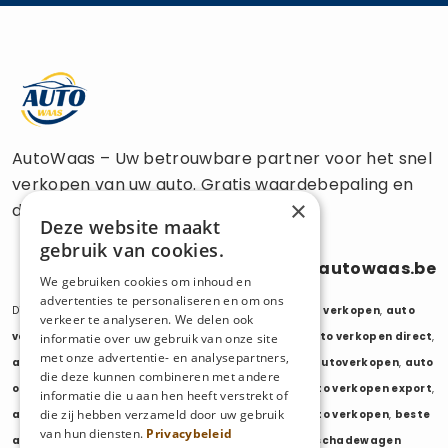
AutoWaas – Uw betrouwbare partner voor het snel
verkopen van uw auto. Gratis waardebepaling en
×
directe uitbetaling.
Deze website maakt
gebruik van cookies.
0470 686 838
info@autowaas.be
We gebruiken cookies om inhoud en
advertenties te personaliseren en om ons
Diensten:
auto verkopen
,
auto opkoper
,
auto export verkopen
,
auto
verkeer te analyseren. We delen ook
verkopen export
,
auto verkopen zonder keuring
,
auto verkopen direct
,
informatie over uw gebruik van onze site
met onze advertentie- en analysepartners,
auto tweedehands verkopen
,
mijn auto verkopen
,
autoverkopen
,
auto
die deze kunnen combineren met andere
opkopers
,
opkoper auto
,
export auto verkopen
,
auto verkopen export
,
informatie die u aan hen heeft verstrekt of
die zij hebben verzameld door uw gebruik
auto opkoper export
,
opkopen van auto's
,
oude auto verkopen
,
beste
van hun diensten.
Privacybeleid
auto opkoper
,
wij kopen auto's
,
wij kopen uw auto
,
schadewagen