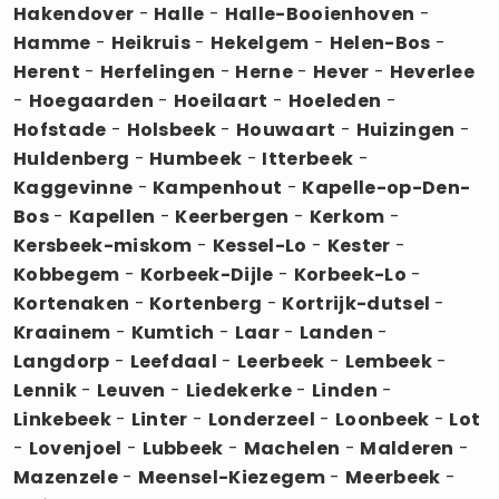
Hakendover
-
Halle
-
Halle-Booienhoven
-
Hamme
-
Heikruis
-
Hekelgem
-
Helen-Bos
-
Herent
-
Herfelingen
-
Herne
-
Hever
-
Heverlee
-
Hoegaarden
-
Hoeilaart
-
Hoeleden
-
Hofstade
-
Holsbeek
-
Houwaart
-
Huizingen
-
Huldenberg
-
Humbeek
-
Itterbeek
-
Kaggevinne
-
Kampenhout
-
Kapelle-op-Den-
Bos
-
Kapellen
-
Keerbergen
-
Kerkom
-
Kersbeek-miskom
-
Kessel-Lo
-
Kester
-
Kobbegem
-
Korbeek-Dijle
-
Korbeek-Lo
-
Kortenaken
-
Kortenberg
-
Kortrijk-dutsel
-
Kraainem
-
Kumtich
-
Laar
-
Landen
-
Langdorp
-
Leefdaal
-
Leerbeek
-
Lembeek
-
Lennik
-
Leuven
-
Liedekerke
-
Linden
-
Linkebeek
-
Linter
-
Londerzeel
-
Loonbeek
-
Lot
-
Lovenjoel
-
Lubbeek
-
Machelen
-
Malderen
-
Mazenzele
-
Meensel-Kiezegem
-
Meerbeek
-