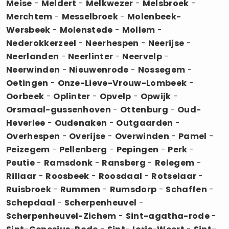
Meise
-
Meldert
-
Melkwezer
-
Melsbroek
-
Merchtem
-
Messelbroek
-
Molenbeek-
Wersbeek
-
Molenstede
-
Mollem
-
Nederokkerzeel
-
Neerhespen
-
Neerijse
-
Neerlanden
-
Neerlinter
-
Neervelp
-
Neerwinden
-
Nieuwenrode
-
Nossegem
-
Oetingen
-
Onze-Lieve-Vrouw-Lombeek
-
Oorbeek
-
Oplinter
-
Opvelp
-
Opwijk
-
Orsmaal-gussenhoven
-
Ottenburg
-
Oud-
Heverlee
-
Oudenaken
-
Outgaarden
-
Overhespen
-
Overijse
-
Overwinden
-
Pamel
-
Peizegem
-
Pellenberg
-
Pepingen
-
Perk
-
Peutie
-
Ramsdonk
-
Ransberg
-
Relegem
-
Rillaar
-
Roosbeek
-
Roosdaal
-
Rotselaar
-
Ruisbroek
-
Rummen
-
Rumsdorp
-
Schaffen
-
Schepdaal
-
Scherpenheuvel
-
Scherpenheuvel-Zichem
-
Sint-agatha-rode
-