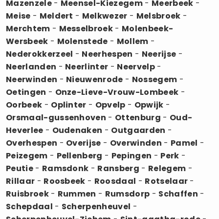
Mazenzele
-
Meensel-Kiezegem
-
Meerbeek
-
Meise
-
Meldert
-
Melkwezer
-
Melsbroek
-
Merchtem
-
Messelbroek
-
Molenbeek-
Wersbeek
-
Molenstede
-
Mollem
-
Nederokkerzeel
-
Neerhespen
-
Neerijse
-
Neerlanden
-
Neerlinter
-
Neervelp
-
Neerwinden
-
Nieuwenrode
-
Nossegem
-
Oetingen
-
Onze-Lieve-Vrouw-Lombeek
-
Oorbeek
-
Oplinter
-
Opvelp
-
Opwijk
-
Orsmaal-gussenhoven
-
Ottenburg
-
Oud-
Heverlee
-
Oudenaken
-
Outgaarden
-
Overhespen
-
Overijse
-
Overwinden
-
Pamel
-
Peizegem
-
Pellenberg
-
Pepingen
-
Perk
-
Peutie
-
Ramsdonk
-
Ransberg
-
Relegem
-
Rillaar
-
Roosbeek
-
Roosdaal
-
Rotselaar
-
Ruisbroek
-
Rummen
-
Rumsdorp
-
Schaffen
-
Schepdaal
-
Scherpenheuvel
-