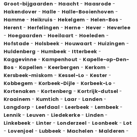
Groot-bijgaarden
-
Haacht
-
Haasrode
-
Hakendover
-
Halle
-
Halle-Booienhoven
-
Hamme
-
Heikruis
-
Hekelgem
-
Helen-Bos
-
Herent
-
Herfelingen
-
Herne
-
Hever
-
Heverlee
-
Hoegaarden
-
Hoeilaart
-
Hoeleden
-
Hofstade
-
Holsbeek
-
Houwaart
-
Huizingen
-
Huldenberg
-
Humbeek
-
Itterbeek
-
Kaggevinne
-
Kampenhout
-
Kapelle-op-Den-
Bos
-
Kapellen
-
Keerbergen
-
Kerkom
-
Kersbeek-miskom
-
Kessel-Lo
-
Kester
-
Kobbegem
-
Korbeek-Dijle
-
Korbeek-Lo
-
Kortenaken
-
Kortenberg
-
Kortrijk-dutsel
-
Kraainem
-
Kumtich
-
Laar
-
Landen
-
Langdorp
-
Leefdaal
-
Leerbeek
-
Lembeek
-
Lennik
-
Leuven
-
Liedekerke
-
Linden
-
Linkebeek
-
Linter
-
Londerzeel
-
Loonbeek
-
Lot
-
Lovenjoel
-
Lubbeek
-
Machelen
-
Malderen
-