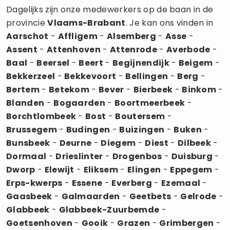
Dagelijks zijn onze medewerkers op de baan in de
provincie
Vlaams-Brabant
. Je kan ons vinden in
Aarschot
-
Affligem
-
Alsemberg
-
Asse
-
Assent
-
Attenhoven
-
Attenrode
-
Averbode
-
Baal
-
Beersel
-
Beert
-
Begijnendijk
-
Beigem
-
Bekkerzeel
-
Bekkevoort
-
Bellingen
-
Berg
-
Bertem
-
Betekom
-
Bever
-
Bierbeek
-
Binkom
-
Blanden
-
Bogaarden
-
Boortmeerbeek
-
Borchtlombeek
-
Bost
-
Boutersem
-
Brussegem
-
Budingen
-
Buizingen
-
Buken
-
Bunsbeek
-
Deurne
-
Diegem
-
Diest
-
Dilbeek
-
Dormaal
-
Drieslinter
-
Drogenbos
-
Duisburg
-
Dworp
-
Elewijt
-
Eliksem
-
Elingen
-
Eppegem
-
Erps-kwerps
-
Essene
-
Everberg
-
Ezemaal
-
Gaasbeek
-
Galmaarden
-
Geetbets
-
Gelrode
-
Glabbeek
-
Glabbeek-Zuurbemde
-
Goetsenhoven
-
Gooik
-
Grazen
-
Grimbergen
-