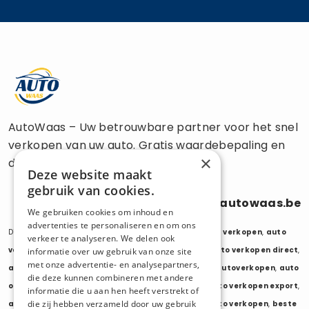
AutoWaas – Uw betrouwbare partner voor het snel
verkopen van uw auto. Gratis waardebepaling en
×
directe uitbetaling.
Deze website maakt
gebruik van cookies.
0470 686 838
info@autowaas.be
We gebruiken cookies om inhoud en
advertenties te personaliseren en om ons
Diensten:
auto verkopen
,
auto opkoper
,
auto export verkopen
,
auto
verkeer te analyseren. We delen ook
verkopen export
,
auto verkopen zonder keuring
,
auto verkopen direct
,
informatie over uw gebruik van onze site
met onze advertentie- en analysepartners,
auto tweedehands verkopen
,
mijn auto verkopen
,
autoverkopen
,
auto
die deze kunnen combineren met andere
opkopers
,
opkoper auto
,
export auto verkopen
,
auto verkopen export
,
informatie die u aan hen heeft verstrekt of
die zij hebben verzameld door uw gebruik
auto opkoper export
,
opkopen van auto's
,
oude auto verkopen
,
beste