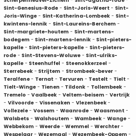
Scherpenheuvel-Zichem
-
Sint-agatha-rode
-
Sint-Genesius-Rode
-
Sint-Joris-Weert
-
Sint-
Joris-Winge
-
Sint-Katherina-Lombeek
-
Sint-
kwintens-lennik
-
Sint-Laureins-Berchem
-
Sint-margriete-houtem
-
Sint-martens-
bodegem
-
Sint-martens-lennik
-
Sint-pieters-
kapelle
-
Sint-pieters-kapelle
-
Sint-pieters-
rode
-
Sint-Stevens-Woluwe
-
Sint-ulriks-
kapelle
-
Steenhuffel
-
Steenokkerzeel
-
Sterrebeek
-
Strijtem
-
Strombeek-bever
-
Teralfene
-
Ternat
-
Tervuren
-
Testelt
-
Tielt
-
Tielt-Winge
-
Tienen
-
Tildonk
-
Tollembeek
-
Tremelo
-
Vaalbeek
-
Veltem-beisem
-
Vertrijk
-
Vilvoorde
-
Vissenaken
-
Vlezenbeek
-
Vollezele
-
Vossem
-
Waanrode
-
Waasmont
-
Walsbets
-
Walshoutem
-
Wambeek
-
Wange
-
Webbekom
-
Weerde
-
Wemmel
-
Werchter
-
Wespelaar
-
Wezemaal
-
Wezembeek-Oppem
-