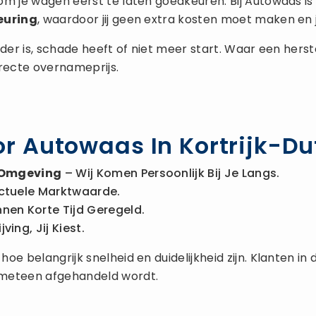
om je wagen eerst te laten goedkeuren. Bij Autowaas 
keuring
, waardoor jij geen extra kosten moet maken en j
 ouder is, schade heeft of niet meer start. Waar een he
rrecte overnameprijs.
 Autowaas In Kortrijk-Du
n Omgeving
– Wij Komen Persoonlijk Bij Je Langs.
ctuele Marktwaarde.
nnen Korte Tijd Geregeld.
ing, Jij Kiest.
e belangrijk snelheid en duidelijkheid zijn. Klanten in
 meteen afgehandeld wordt.