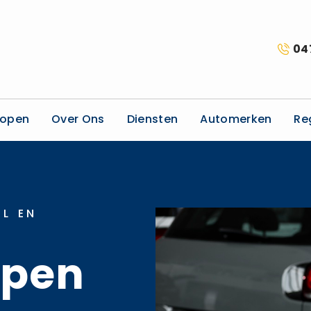
04
kopen
Over Ons
Diensten
Automerken
Re
L EN
open