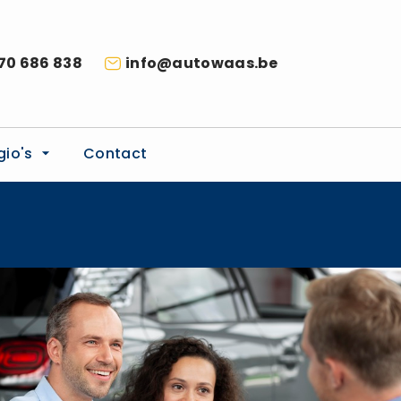
70 686 838
info@autowaas.be
gio's
Contact