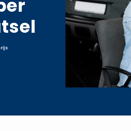
per
tsel
rijs