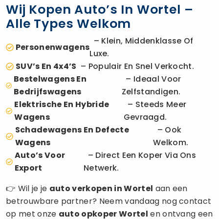
Wij Kopen Auto’s In Wortel –
Alle Types Welkom
– Klein, Middenklasse Of
Personenwagens
Luxe.
SUV’s En 4x4’s
– Populair En Snel Verkocht.
Bestelwagens En
– Ideaal Voor
Bedrijfswagens
Zelfstandigen.
Elektrische En Hybride
– Steeds Meer
Wagens
Gevraagd.
Schadewagens En Defecte
– Ook
Wagens
Welkom.
Auto’s Voor
– Direct Een Koper Via Ons
Export
Netwerk.
👉 Wil je je
auto verkopen
in Wortel
aan een
betrouwbare partner? Neem vandaag nog contact
op met onze
auto opkoper
Wortel
en ontvang een