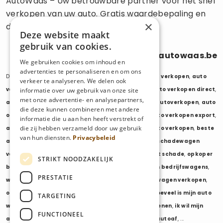
AutoWaas – Uw betrouwbare partner voor het snel
verkopen van uw auto. Gratis waardebepaling en
×
directe uitbetaling.
Deze website maakt
gebruik van cookies.
0470 686 838
info@autowaas.be
We gebruiken cookies om inhoud en
advertenties te personaliseren en om ons
Diensten:
auto verkopen
,
auto opkoper
,
auto export verkopen
,
auto
verkeer te analyseren. We delen ook
verkopen export
,
auto verkopen zonder keuring
,
auto verkopen direct
,
informatie over uw gebruik van onze site
met onze advertentie- en analysepartners,
auto tweedehands verkopen
,
mijn auto verkopen
,
autoverkopen
,
auto
die deze kunnen combineren met andere
opkopers
,
opkoper auto
,
export auto verkopen
,
auto verkopen export
,
informatie die u aan hen heeft verstrekt of
die zij hebben verzameld door uw gebruik
auto opkoper export
,
opkopen van auto's
,
oude auto verkopen
,
beste
van hun diensten.
Privacybeleid
auto opkoper
,
wij kopen auto's
,
wij kopen uw auto
,
schadewagen
verkopen
,
schadeauto verkopen
,
opkoper auto met schade
,
opkoper
STRIKT NOODZAKELIJK
bedrijfswagens
,
bedrijfswagen verkopen
,
verkopen bedrijfswagens
,
PRESTATIE
wagenpark verkopen
,
opkoper wagenpark
,
bestelwagen verkopen
,
opkoper bestelwagens
,
verkopen bestelwagens
,
hoeveel is mijn auto
TARGETING
waard
,
wat is mijn auto waard
,
waarde auto berekenen
,
ik wil mijn
FUNCTIONEEL
auto verkopen
,
ik wil van mijn auto af
,
ikwilvanmijnautoaf
, ...