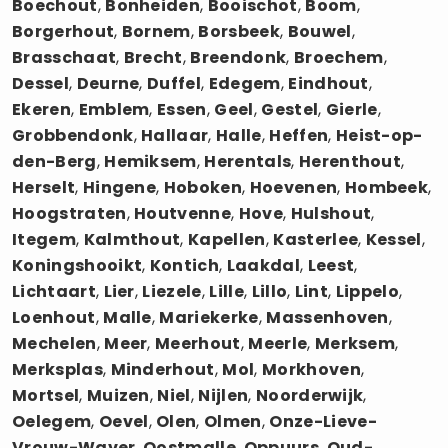
Boechout
,
Bonheiden
,
Booischot
,
Boom
,
Borgerhout
,
Bornem
,
Borsbeek
,
Bouwel
,
Brasschaat
,
Brecht
,
Breendonk
,
Broechem
,
Dessel
,
Deurne
,
Duffel
,
Edegem
,
Eindhout
,
Ekeren
,
Emblem
,
Essen
,
Geel
,
Gestel
,
Gierle
,
Grobbendonk
,
Hallaar
,
Halle
,
Heffen
,
Heist-op-
den-Berg
,
Hemiksem
,
Herentals
,
Herenthout
,
Herselt
,
Hingene
,
Hoboken
,
Hoevenen
,
Hombeek
,
Hoogstraten
,
Houtvenne
,
Hove
,
Hulshout
,
Itegem
,
Kalmthout
,
Kapellen
,
Kasterlee
,
Kessel
,
Koningshooikt
,
Kontich
,
Laakdal
,
Leest
,
Lichtaart
,
Lier
,
Liezele
,
Lille
,
Lillo
,
Lint
,
Lippelo
,
Loenhout
,
Malle
,
Mariekerke
,
Massenhoven
,
Mechelen
,
Meer
,
Meerhout
,
Meerle
,
Merksem
,
Merksplas
,
Minderhout
,
Mol
,
Morkhoven
,
Mortsel
,
Muizen
,
Niel
,
Nijlen
,
Noorderwijk
,
Oelegem
,
Oevel
,
Olen
,
Olmen
,
Onze-Lieve-
Vrouw-Waver
,
Oostmalle
,
Oppuurs
,
Oud-