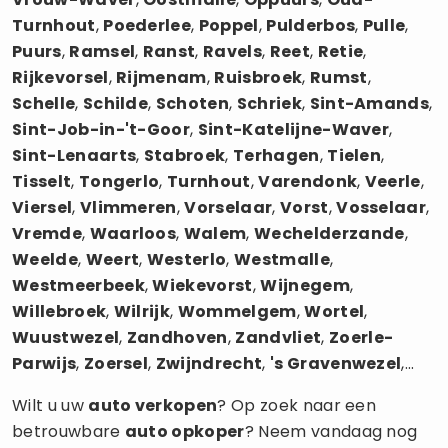
Turnhout
,
Poederlee
,
Poppel
,
Pulderbos
,
Pulle
,
Puurs
,
Ramsel
,
Ranst
,
Ravels
,
Reet
,
Retie
,
Rijkevorsel
,
Rijmenam
,
Ruisbroek
,
Rumst
,
Schelle
,
Schilde
,
Schoten
,
Schriek
,
Sint-Amands
,
Sint-Job-in-'t-Goor
,
Sint-Katelijne-Waver
,
Sint-Lenaarts
,
Stabroek
,
Terhagen
,
Tielen
,
Tisselt
,
Tongerlo
,
Turnhout
,
Varendonk
,
Veerle
,
Viersel
,
Vlimmeren
,
Vorselaar
,
Vorst
,
Vosselaar
,
Vremde
,
Waarloos
,
Walem
,
Wechelderzande
,
Weelde
,
Weert
,
Westerlo
,
Westmalle
,
Westmeerbeek
,
Wiekevorst
,
Wijnegem
,
Willebroek
,
Wilrijk
,
Wommelgem
,
Wortel
,
Wuustwezel
,
Zandhoven
,
Zandvliet
,
Zoerle-
Parwijs
,
Zoersel
,
Zwijndrecht
,
's Gravenwezel
,...
Wilt u uw
auto verkopen
? Op zoek naar een
betrouwbare
auto opkoper
? Neem vandaag nog