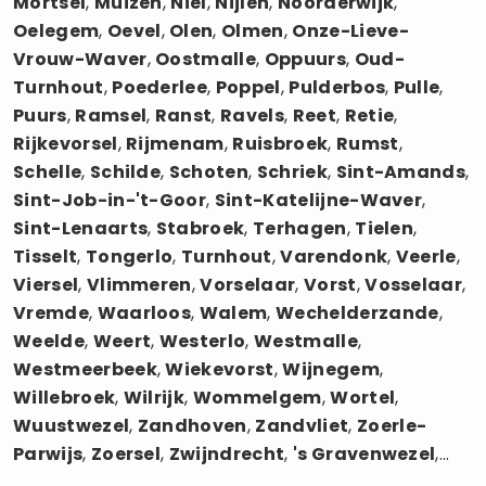
Mortsel
,
Muizen
,
Niel
,
Nijlen
,
Noorderwijk
,
Oelegem
,
Oevel
,
Olen
,
Olmen
,
Onze-Lieve-
Vrouw-Waver
,
Oostmalle
,
Oppuurs
,
Oud-
Turnhout
,
Poederlee
,
Poppel
,
Pulderbos
,
Pulle
,
Puurs
,
Ramsel
,
Ranst
,
Ravels
,
Reet
,
Retie
,
Rijkevorsel
,
Rijmenam
,
Ruisbroek
,
Rumst
,
Schelle
,
Schilde
,
Schoten
,
Schriek
,
Sint-Amands
,
Sint-Job-in-'t-Goor
,
Sint-Katelijne-Waver
,
Sint-Lenaarts
,
Stabroek
,
Terhagen
,
Tielen
,
Tisselt
,
Tongerlo
,
Turnhout
,
Varendonk
,
Veerle
,
Viersel
,
Vlimmeren
,
Vorselaar
,
Vorst
,
Vosselaar
,
Vremde
,
Waarloos
,
Walem
,
Wechelderzande
,
Weelde
,
Weert
,
Westerlo
,
Westmalle
,
Westmeerbeek
,
Wiekevorst
,
Wijnegem
,
Willebroek
,
Wilrijk
,
Wommelgem
,
Wortel
,
Wuustwezel
,
Zandhoven
,
Zandvliet
,
Zoerle-
Parwijs
,
Zoersel
,
Zwijndrecht
,
's Gravenwezel
,...