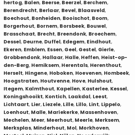
hertog
,
Balen
,
Beerse
,
Beerzel
,
Berchem
,
Berendrecht
,
Berlaar
,
Bevel
,
Blaasveld
,
Boechout
,
Bonheiden
,
Booischot
,
Boom
,
Borgerhout
,
Bornem
,
Borsbeek
,
Bouwel
,
Brasschaat
,
Brecht
,
Breendonk
,
Broechem
,
Dessel
,
Deurne
,
Duffel
,
Edegem
,
Eindhout
,
Ekeren
,
Emblem
,
Essen
,
Geel
,
Gestel
,
Gierle
,
Grobbendonk
,
Hallaar
,
Halle
,
Heffen
,
Heist-op-
den-Berg
,
Hemiksem
,
Herentals
,
Herenthout
,
Herselt
,
Hingene
,
Hoboken
,
Hoevenen
,
Hombeek
,
Hoogstraten
,
Houtvenne
,
Hove
,
Hulshout
,
Itegem
,
Kalmthout
,
Kapellen
,
Kasterlee
,
Kessel
,
Koningshooikt
,
Kontich
,
Laakdal
,
Leest
,
Lichtaart
,
Lier
,
Liezele
,
Lille
,
Lillo
,
Lint
,
Lippelo
,
Loenhout
,
Malle
,
Mariekerke
,
Massenhoven
,
Mechelen
,
Meer
,
Meerhout
,
Meerle
,
Merksem
,
Merksplas
,
Minderhout
,
Mol
,
Morkhoven
,