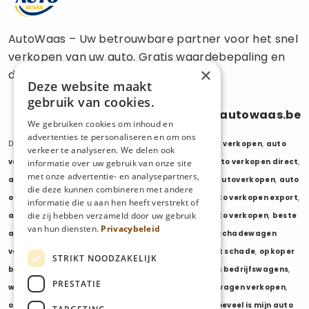
AutoWaas – Uw betrouwbare partner voor het snel
verkopen van uw auto. Gratis waardebepaling en
×
directe uitbetaling.
Deze website maakt
gebruik van cookies.
0470 686 838
info@autowaas.be
We gebruiken cookies om inhoud en
advertenties te personaliseren en om ons
Diensten:
auto verkopen
,
auto opkoper
,
auto export verkopen
,
auto
verkeer te analyseren. We delen ook
verkopen export
,
auto verkopen zonder keuring
,
auto verkopen direct
,
informatie over uw gebruik van onze site
met onze advertentie- en analysepartners,
auto tweedehands verkopen
,
mijn auto verkopen
,
autoverkopen
,
auto
die deze kunnen combineren met andere
opkopers
,
opkoper auto
,
export auto verkopen
,
auto verkopen export
,
informatie die u aan hen heeft verstrekt of
die zij hebben verzameld door uw gebruik
auto opkoper export
,
opkopen van auto's
,
oude auto verkopen
,
beste
van hun diensten.
Privacybeleid
auto opkoper
,
wij kopen auto's
,
wij kopen uw auto
,
schadewagen
verkopen
,
schadeauto verkopen
,
opkoper auto met schade
,
opkoper
STRIKT NOODZAKELIJK
bedrijfswagens
,
bedrijfswagen verkopen
,
verkopen bedrijfswagens
,
PRESTATIE
wagenpark verkopen
,
opkoper wagenpark
,
bestelwagen verkopen
,
opkoper bestelwagens
,
verkopen bestelwagens
,
hoeveel is mijn auto