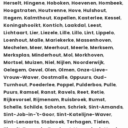
Herselt
,
Hingene
,
Hoboken
,
Hoevenen
,
Hombeek
,
Hoogstraten
,
Houtvenne
,
Hove
,
Hulshout
,
Itegem
,
Kalmthout
,
Kapellen
,
Kasterlee
,
Kessel
,
Koningshooikt
,
Kontich
,
Laakdal
,
Leest
,
Lichtaart
,
Lier
,
Liezele
,
Lille
,
Lillo
,
Lint
,
Lippelo
,
Loenhout
,
Malle
,
Mariekerke
,
Massenhoven
,
Mechelen
,
Meer
,
Meerhout
,
Meerle
,
Merksem
,
Merksplas
,
Minderhout
,
Mol
,
Morkhoven
,
Mortsel
,
Muizen
,
Niel
,
Nijlen
,
Noorderwijk
,
Oelegem
,
Oevel
,
Olen
,
Olmen
,
Onze-Lieve-
Vrouw-Waver
,
Oostmalle
,
Oppuurs
,
Oud-
Turnhout
,
Poederlee
,
Poppel
,
Pulderbos
,
Pulle
,
Puurs
,
Ramsel
,
Ranst
,
Ravels
,
Reet
,
Retie
,
Rijkevorsel
,
Rijmenam
,
Ruisbroek
,
Rumst
,
Schelle
,
Schilde
,
Schoten
,
Schriek
,
Sint-Amands
,
Sint-Job-in-'t-Goor
,
Sint-Katelijne-Waver
,
Sint-Lenaarts
,
Stabroek
,
Terhagen
,
Tielen
,