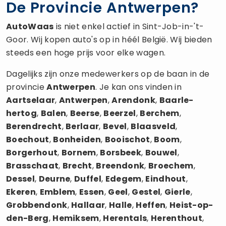
De Provincie Antwerpen?
AutoWaas
is niet enkel actief in Sint-Job-in-'t-
Goor. Wij kopen auto's op in héél België. Wij bieden
steeds een hoge prijs voor elke wagen.
Dagelijks zijn onze medewerkers op de baan in de
provincie
Antwerpen
. Je kan ons vinden in
Aartselaar
,
Antwerpen
,
Arendonk
,
Baarle-
hertog
,
Balen
,
Beerse
,
Beerzel
,
Berchem
,
Berendrecht
,
Berlaar
,
Bevel
,
Blaasveld
,
Boechout
,
Bonheiden
,
Booischot
,
Boom
,
Borgerhout
,
Bornem
,
Borsbeek
,
Bouwel
,
Brasschaat
,
Brecht
,
Breendonk
,
Broechem
,
Dessel
,
Deurne
,
Duffel
,
Edegem
,
Eindhout
,
Ekeren
,
Emblem
,
Essen
,
Geel
,
Gestel
,
Gierle
,
Grobbendonk
,
Hallaar
,
Halle
,
Heffen
,
Heist-op-
den-Berg
,
Hemiksem
,
Herentals
,
Herenthout
,