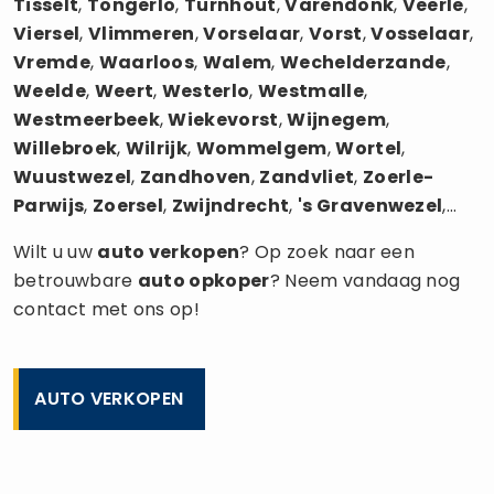
Tisselt
,
Tongerlo
,
Turnhout
,
Varendonk
,
Veerle
,
Viersel
,
Vlimmeren
,
Vorselaar
,
Vorst
,
Vosselaar
,
Vremde
,
Waarloos
,
Walem
,
Wechelderzande
,
Weelde
,
Weert
,
Westerlo
,
Westmalle
,
Westmeerbeek
,
Wiekevorst
,
Wijnegem
,
Willebroek
,
Wilrijk
,
Wommelgem
,
Wortel
,
Wuustwezel
,
Zandhoven
,
Zandvliet
,
Zoerle-
Parwijs
,
Zoersel
,
Zwijndrecht
,
's Gravenwezel
,...
Wilt u uw
auto verkopen
? Op zoek naar een
betrouwbare
auto opkoper
? Neem vandaag nog
contact met ons op!
AUTO VERKOPEN