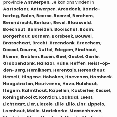
provincie
Antwerpen
. Je kan ons vinden in
Aartselaar
,
Antwerpen
,
Arendonk
,
Baarle-
hertog
,
Balen
,
Beerse
,
Beerzel
,
Berchem
,
Berendrecht
,
Berlaar
,
Bevel
,
Blaasveld
,
Boechout
,
Bonheiden
,
Booischot
,
Boom
,
Borgerhout
,
Bornem
,
Borsbeek
,
Bouwel
,
Brasschaat
,
Brecht
,
Breendonk
,
Broechem
,
Dessel
,
Deurne
,
Duffel
,
Edegem
,
Eindhout
,
Ekeren
,
Emblem
,
Essen
,
Geel
,
Gestel
,
Gierle
,
Grobbendonk
,
Hallaar
,
Halle
,
Heffen
,
Heist-op-
den-Berg
,
Hemiksem
,
Herentals
,
Herenthout
,
Herselt
,
Hingene
,
Hoboken
,
Hoevenen
,
Hombeek
,
Hoogstraten
,
Houtvenne
,
Hove
,
Hulshout
,
Itegem
,
Kalmthout
,
Kapellen
,
Kasterlee
,
Kessel
,
Koningshooikt
,
Kontich
,
Laakdal
,
Leest
,
Lichtaart
,
Lier
,
Liezele
,
Lille
,
Lillo
,
Lint
,
Lippelo
,
Loenhout
,
Malle
,
Mariekerke
,
Massenhoven
,