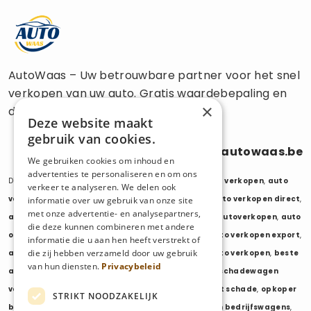
AutoWaas – Uw betrouwbare partner voor het snel
verkopen van uw auto. Gratis waardebepaling en
×
directe uitbetaling.
Deze website maakt
gebruik van cookies.
0470 686 838
info@autowaas.be
We gebruiken cookies om inhoud en
advertenties te personaliseren en om ons
Diensten:
auto verkopen
,
auto opkoper
,
auto export verkopen
,
auto
verkeer te analyseren. We delen ook
verkopen export
,
auto verkopen zonder keuring
,
auto verkopen direct
,
informatie over uw gebruik van onze site
met onze advertentie- en analysepartners,
auto tweedehands verkopen
,
mijn auto verkopen
,
autoverkopen
,
auto
die deze kunnen combineren met andere
opkopers
,
opkoper auto
,
export auto verkopen
,
auto verkopen export
,
informatie die u aan hen heeft verstrekt of
die zij hebben verzameld door uw gebruik
auto opkoper export
,
opkopen van auto's
,
oude auto verkopen
,
beste
van hun diensten.
Privacybeleid
auto opkoper
,
wij kopen auto's
,
wij kopen uw auto
,
schadewagen
verkopen
,
schadeauto verkopen
,
opkoper auto met schade
,
opkoper
STRIKT NOODZAKELIJK
bedrijfswagens
,
bedrijfswagen verkopen
,
verkopen bedrijfswagens
,