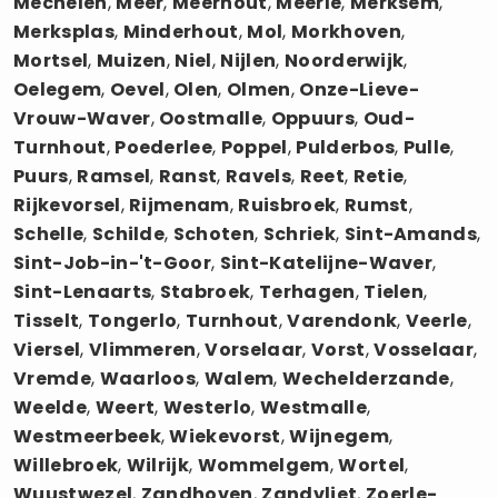
Mechelen
,
Meer
,
Meerhout
,
Meerle
,
Merksem
,
Merksplas
,
Minderhout
,
Mol
,
Morkhoven
,
Mortsel
,
Muizen
,
Niel
,
Nijlen
,
Noorderwijk
,
Oelegem
,
Oevel
,
Olen
,
Olmen
,
Onze-Lieve-
Vrouw-Waver
,
Oostmalle
,
Oppuurs
,
Oud-
Turnhout
,
Poederlee
,
Poppel
,
Pulderbos
,
Pulle
,
Puurs
,
Ramsel
,
Ranst
,
Ravels
,
Reet
,
Retie
,
Rijkevorsel
,
Rijmenam
,
Ruisbroek
,
Rumst
,
Schelle
,
Schilde
,
Schoten
,
Schriek
,
Sint-Amands
,
Sint-Job-in-'t-Goor
,
Sint-Katelijne-Waver
,
Sint-Lenaarts
,
Stabroek
,
Terhagen
,
Tielen
,
Tisselt
,
Tongerlo
,
Turnhout
,
Varendonk
,
Veerle
,
Viersel
,
Vlimmeren
,
Vorselaar
,
Vorst
,
Vosselaar
,
Vremde
,
Waarloos
,
Walem
,
Wechelderzande
,
Weelde
,
Weert
,
Westerlo
,
Westmalle
,
Westmeerbeek
,
Wiekevorst
,
Wijnegem
,
Willebroek
,
Wilrijk
,
Wommelgem
,
Wortel
,
Wuustwezel
,
Zandhoven
,
Zandvliet
,
Zoerle-