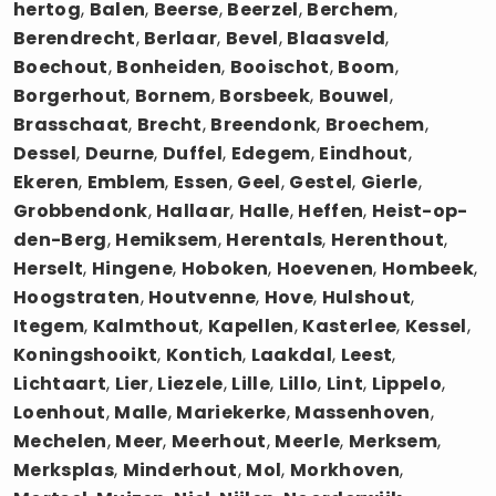
hertog
,
Balen
,
Beerse
,
Beerzel
,
Berchem
,
Berendrecht
,
Berlaar
,
Bevel
,
Blaasveld
,
Boechout
,
Bonheiden
,
Booischot
,
Boom
,
Borgerhout
,
Bornem
,
Borsbeek
,
Bouwel
,
Brasschaat
,
Brecht
,
Breendonk
,
Broechem
,
Dessel
,
Deurne
,
Duffel
,
Edegem
,
Eindhout
,
Ekeren
,
Emblem
,
Essen
,
Geel
,
Gestel
,
Gierle
,
Grobbendonk
,
Hallaar
,
Halle
,
Heffen
,
Heist-op-
den-Berg
,
Hemiksem
,
Herentals
,
Herenthout
,
Herselt
,
Hingene
,
Hoboken
,
Hoevenen
,
Hombeek
,
Hoogstraten
,
Houtvenne
,
Hove
,
Hulshout
,
Itegem
,
Kalmthout
,
Kapellen
,
Kasterlee
,
Kessel
,
Koningshooikt
,
Kontich
,
Laakdal
,
Leest
,
Lichtaart
,
Lier
,
Liezele
,
Lille
,
Lillo
,
Lint
,
Lippelo
,
Loenhout
,
Malle
,
Mariekerke
,
Massenhoven
,
Mechelen
,
Meer
,
Meerhout
,
Meerle
,
Merksem
,
Merksplas
,
Minderhout
,
Mol
,
Morkhoven
,