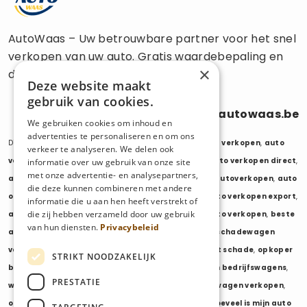
AutoWaas – Uw betrouwbare partner voor het snel
verkopen van uw auto. Gratis waardebepaling en
×
directe uitbetaling.
Deze website maakt
gebruik van cookies.
0470 686 838
info@autowaas.be
We gebruiken cookies om inhoud en
advertenties te personaliseren en om ons
Diensten:
auto verkopen
,
auto opkoper
,
auto export verkopen
,
auto
verkeer te analyseren. We delen ook
verkopen export
,
auto verkopen zonder keuring
,
auto verkopen direct
,
informatie over uw gebruik van onze site
met onze advertentie- en analysepartners,
auto tweedehands verkopen
,
mijn auto verkopen
,
autoverkopen
,
auto
die deze kunnen combineren met andere
opkopers
,
opkoper auto
,
export auto verkopen
,
auto verkopen export
,
informatie die u aan hen heeft verstrekt of
die zij hebben verzameld door uw gebruik
auto opkoper export
,
opkopen van auto's
,
oude auto verkopen
,
beste
van hun diensten.
Privacybeleid
auto opkoper
,
wij kopen auto's
,
wij kopen uw auto
,
schadewagen
verkopen
,
schadeauto verkopen
,
opkoper auto met schade
,
opkoper
STRIKT NOODZAKELIJK
bedrijfswagens
,
bedrijfswagen verkopen
,
verkopen bedrijfswagens
,
PRESTATIE
wagenpark verkopen
,
opkoper wagenpark
,
bestelwagen verkopen
,
opkoper bestelwagens
,
verkopen bestelwagens
,
hoeveel is mijn auto