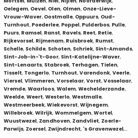
Mortsel
,
Muizen
,
Niel
,
Nijlen
,
Noorderwijk
,
Oelegem
,
Oevel
,
Olen
,
Olmen
,
Onze-Lieve-
Vrouw-Waver
,
Oostmalle
,
Oppuurs
,
Oud-
Turnhout
,
Poederlee
,
Poppel
,
Pulderbos
,
Pulle
,
Puurs
,
Ramsel
,
Ranst
,
Ravels
,
Reet
,
Retie
,
Rijkevorsel
,
Rijmenam
,
Ruisbroek
,
Rumst
,
Schelle
,
Schilde
,
Schoten
,
Schriek
,
Sint-Amands
,
Sint-Job-in-'t-Goor
,
Sint-Katelijne-Waver
,
Sint-Lenaarts
,
Stabroek
,
Terhagen
,
Tielen
,
Tisselt
,
Tongerlo
,
Turnhout
,
Varendonk
,
Veerle
,
Viersel
,
Vlimmeren
,
Vorselaar
,
Vorst
,
Vosselaar
,
Vremde
,
Waarloos
,
Walem
,
Wechelderzande
,
Weelde
,
Weert
,
Westerlo
,
Westmalle
,
Westmeerbeek
,
Wiekevorst
,
Wijnegem
,
Willebroek
,
Wilrijk
,
Wommelgem
,
Wortel
,
Wuustwezel
,
Zandhoven
,
Zandvliet
,
Zoerle-
Parwijs
,
Zoersel
,
Zwijndrecht
,
's Gravenwezel
,...