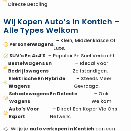
Directe Betaling.
Wij Kopen Auto’s In Kontich –
Alle Types Welkom
– Klein, Middenklasse Of
Personenwagens
Luxe.
SUV’s En 4x4’s
– Populair En Snel Verkocht.
Bestelwagens En
– Ideaal Voor
Bedrijfswagens
Zelfstandigen.
Elektrische En Hybride
– Steeds Meer
Wagens
Gevraagd.
Schadewagens En Defecte
– Ook
Wagens
Welkom.
Auto’s Voor
– Direct Een Koper Via Ons
Export
Netwerk.
👉 Wil je je
auto verkopen
in Kontich
aan een