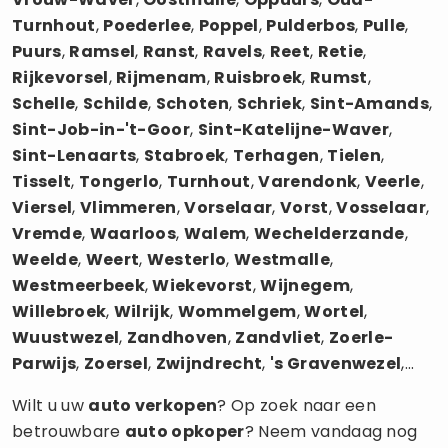
Turnhout
,
Poederlee
,
Poppel
,
Pulderbos
,
Pulle
,
Puurs
,
Ramsel
,
Ranst
,
Ravels
,
Reet
,
Retie
,
Rijkevorsel
,
Rijmenam
,
Ruisbroek
,
Rumst
,
Schelle
,
Schilde
,
Schoten
,
Schriek
,
Sint-Amands
,
Sint-Job-in-'t-Goor
,
Sint-Katelijne-Waver
,
Sint-Lenaarts
,
Stabroek
,
Terhagen
,
Tielen
,
Tisselt
,
Tongerlo
,
Turnhout
,
Varendonk
,
Veerle
,
Viersel
,
Vlimmeren
,
Vorselaar
,
Vorst
,
Vosselaar
,
Vremde
,
Waarloos
,
Walem
,
Wechelderzande
,
Weelde
,
Weert
,
Westerlo
,
Westmalle
,
Westmeerbeek
,
Wiekevorst
,
Wijnegem
,
Willebroek
,
Wilrijk
,
Wommelgem
,
Wortel
,
Wuustwezel
,
Zandhoven
,
Zandvliet
,
Zoerle-
Parwijs
,
Zoersel
,
Zwijndrecht
,
's Gravenwezel
,...
Wilt u uw
auto verkopen
? Op zoek naar een
betrouwbare
auto opkoper
? Neem vandaag nog