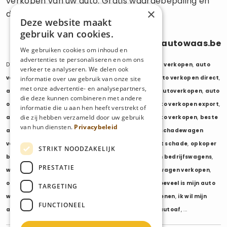
verkopen van uw auto. Gratis waardebepaling en
×
directe uitbetaling.
Deze website maakt
gebruik van cookies.
0470 686 838
info@autowaas.be
We gebruiken cookies om inhoud en
advertenties te personaliseren en om ons
Diensten:
auto verkopen
,
auto opkoper
,
auto export verkopen
,
auto
verkeer te analyseren. We delen ook
verkopen export
,
auto verkopen zonder keuring
,
auto verkopen direct
,
informatie over uw gebruik van onze site
met onze advertentie- en analysepartners,
auto tweedehands verkopen
,
mijn auto verkopen
,
autoverkopen
,
auto
die deze kunnen combineren met andere
opkopers
,
opkoper auto
,
export auto verkopen
,
auto verkopen export
,
informatie die u aan hen heeft verstrekt of
die zij hebben verzameld door uw gebruik
auto opkoper export
,
opkopen van auto's
,
oude auto verkopen
,
beste
van hun diensten.
Privacybeleid
auto opkoper
,
wij kopen auto's
,
wij kopen uw auto
,
schadewagen
verkopen
,
schadeauto verkopen
,
opkoper auto met schade
,
opkoper
STRIKT NOODZAKELIJK
bedrijfswagens
,
bedrijfswagen verkopen
,
verkopen bedrijfswagens
,
PRESTATIE
wagenpark verkopen
,
opkoper wagenpark
,
bestelwagen verkopen
,
opkoper bestelwagens
,
verkopen bestelwagens
,
hoeveel is mijn auto
TARGETING
waard
,
wat is mijn auto waard
,
waarde auto berekenen
,
ik wil mijn
FUNCTIONEEL
auto verkopen
,
ik wil van mijn auto af
,
ikwilvanmijnautoaf
, ...