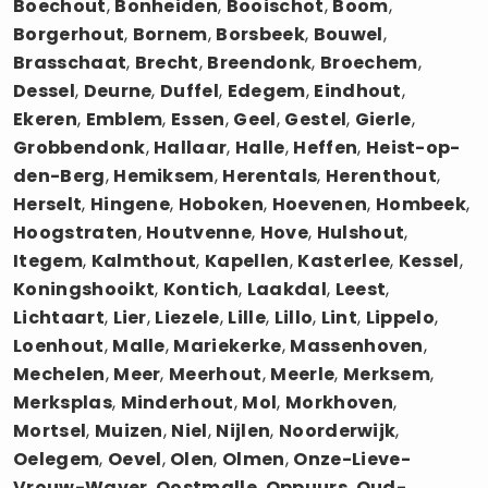
Boechout
,
Bonheiden
,
Booischot
,
Boom
,
Borgerhout
,
Bornem
,
Borsbeek
,
Bouwel
,
Brasschaat
,
Brecht
,
Breendonk
,
Broechem
,
Dessel
,
Deurne
,
Duffel
,
Edegem
,
Eindhout
,
Ekeren
,
Emblem
,
Essen
,
Geel
,
Gestel
,
Gierle
,
Grobbendonk
,
Hallaar
,
Halle
,
Heffen
,
Heist-op-
den-Berg
,
Hemiksem
,
Herentals
,
Herenthout
,
Herselt
,
Hingene
,
Hoboken
,
Hoevenen
,
Hombeek
,
Hoogstraten
,
Houtvenne
,
Hove
,
Hulshout
,
Itegem
,
Kalmthout
,
Kapellen
,
Kasterlee
,
Kessel
,
Koningshooikt
,
Kontich
,
Laakdal
,
Leest
,
Lichtaart
,
Lier
,
Liezele
,
Lille
,
Lillo
,
Lint
,
Lippelo
,
Loenhout
,
Malle
,
Mariekerke
,
Massenhoven
,
Mechelen
,
Meer
,
Meerhout
,
Meerle
,
Merksem
,
Merksplas
,
Minderhout
,
Mol
,
Morkhoven
,
Mortsel
,
Muizen
,
Niel
,
Nijlen
,
Noorderwijk
,
Oelegem
,
Oevel
,
Olen
,
Olmen
,
Onze-Lieve-
Vrouw-Waver
,
Oostmalle
,
Oppuurs
,
Oud-