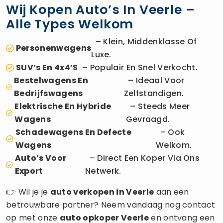
Wij Kopen Auto’s In Veerle –
Alle Types Welkom
– Klein, Middenklasse Of
Personenwagens
Luxe.
SUV’s En 4x4’s
– Populair En Snel Verkocht.
Bestelwagens En
– Ideaal Voor
Bedrijfswagens
Zelfstandigen.
Elektrische En Hybride
– Steeds Meer
Wagens
Gevraagd.
Schadewagens En Defecte
– Ook
Wagens
Welkom.
Auto’s Voor
– Direct Een Koper Via Ons
Export
Netwerk.
👉 Wil je je
auto verkopen
in Veerle
aan een
betrouwbare partner? Neem vandaag nog contact
op met onze
auto opkoper
Veerle
en ontvang een