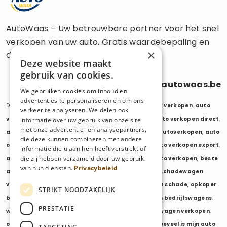
AutoWaas – Uw betrouwbare partner voor het snel
verkopen van uw auto. Gratis waardebepaling en
×
directe uitbetaling.
Deze website maakt
gebruik van cookies.
0470 686 838
info@autowaas.be
We gebruiken cookies om inhoud en
advertenties te personaliseren en om ons
Diensten:
auto verkopen
,
auto opkoper
,
auto export verkopen
,
auto
verkeer te analyseren. We delen ook
verkopen export
,
auto verkopen zonder keuring
,
auto verkopen direct
,
informatie over uw gebruik van onze site
met onze advertentie- en analysepartners,
auto tweedehands verkopen
,
mijn auto verkopen
,
autoverkopen
,
auto
die deze kunnen combineren met andere
opkopers
,
opkoper auto
,
export auto verkopen
,
auto verkopen export
,
informatie die u aan hen heeft verstrekt of
die zij hebben verzameld door uw gebruik
auto opkoper export
,
opkopen van auto's
,
oude auto verkopen
,
beste
van hun diensten.
Privacybeleid
auto opkoper
,
wij kopen auto's
,
wij kopen uw auto
,
schadewagen
verkopen
,
schadeauto verkopen
,
opkoper auto met schade
,
opkoper
STRIKT NOODZAKELIJK
bedrijfswagens
,
bedrijfswagen verkopen
,
verkopen bedrijfswagens
,
PRESTATIE
wagenpark verkopen
,
opkoper wagenpark
,
bestelwagen verkopen
,
opkoper bestelwagens
,
verkopen bestelwagens
,
hoeveel is mijn auto