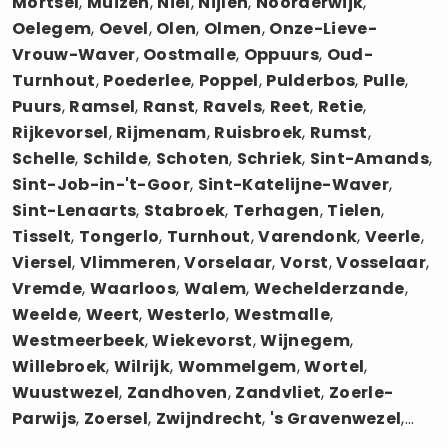
Mortsel
,
Muizen
,
Niel
,
Nijlen
,
Noorderwijk
,
Oelegem
,
Oevel
,
Olen
,
Olmen
,
Onze-Lieve-
Vrouw-Waver
,
Oostmalle
,
Oppuurs
,
Oud-
Turnhout
,
Poederlee
,
Poppel
,
Pulderbos
,
Pulle
,
Puurs
,
Ramsel
,
Ranst
,
Ravels
,
Reet
,
Retie
,
Rijkevorsel
,
Rijmenam
,
Ruisbroek
,
Rumst
,
Schelle
,
Schilde
,
Schoten
,
Schriek
,
Sint-Amands
,
Sint-Job-in-'t-Goor
,
Sint-Katelijne-Waver
,
Sint-Lenaarts
,
Stabroek
,
Terhagen
,
Tielen
,
Tisselt
,
Tongerlo
,
Turnhout
,
Varendonk
,
Veerle
,
Viersel
,
Vlimmeren
,
Vorselaar
,
Vorst
,
Vosselaar
,
Vremde
,
Waarloos
,
Walem
,
Wechelderzande
,
Weelde
,
Weert
,
Westerlo
,
Westmalle
,
Westmeerbeek
,
Wiekevorst
,
Wijnegem
,
Willebroek
,
Wilrijk
,
Wommelgem
,
Wortel
,
Wuustwezel
,
Zandhoven
,
Zandvliet
,
Zoerle-
Parwijs
,
Zoersel
,
Zwijndrecht
,
's Gravenwezel
,...