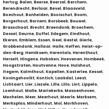
hertog
,
Balen
,
Beerse
,
Beerzel
,
Berchem
,
Berendrecht
,
Berlaar
,
Bevel
,
Blaasveld
,
Boechout
,
Bonheiden
,
Booischot
,
Boom
,
Borgerhout
,
Bornem
,
Borsbeek
,
Bouwel
,
Brasschaat
,
Brecht
,
Breendonk
,
Broechem
,
Dessel
,
Deurne
,
Duffel
,
Edegem
,
Eindhout
,
Ekeren
,
Emblem
,
Essen
,
Geel
,
Gestel
,
Gierle
,
Grobbendonk
,
Hallaar
,
Halle
,
Heffen
,
Heist-op-
den-Berg
,
Hemiksem
,
Herentals
,
Herenthout
,
Herselt
,
Hingene
,
Hoboken
,
Hoevenen
,
Hombeek
,
Hoogstraten
,
Houtvenne
,
Hove
,
Hulshout
,
Itegem
,
Kalmthout
,
Kapellen
,
Kasterlee
,
Kessel
,
Koningshooikt
,
Kontich
,
Laakdal
,
Leest
,
Lichtaart
,
Lier
,
Liezele
,
Lille
,
Lillo
,
Lint
,
Lippelo
,
Loenhout
,
Malle
,
Mariekerke
,
Massenhoven
,
Mechelen
,
Meer
,
Meerhout
,
Meerle
,
Merksem
,
Merksplas
,
Minderhout
,
Mol
,
Morkhoven
,