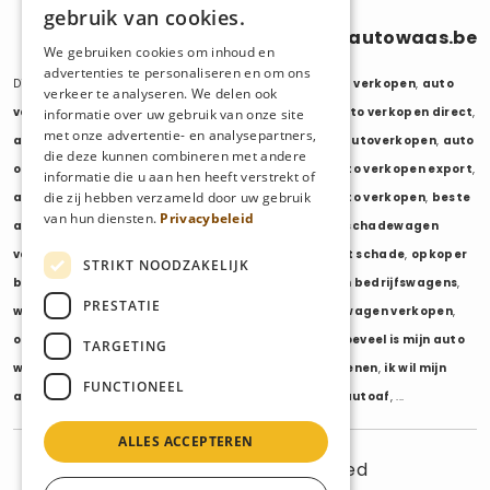
gebruik van cookies.
0470 686 838
info@autowaas.be
We gebruiken cookies om inhoud en
advertenties te personaliseren en om ons
Diensten:
auto verkopen
,
auto opkoper
,
auto export verkopen
,
auto
verkeer te analyseren. We delen ook
verkopen export
,
auto verkopen zonder keuring
,
auto verkopen direct
,
informatie over uw gebruik van onze site
met onze advertentie- en analysepartners,
auto tweedehands verkopen
,
mijn auto verkopen
,
autoverkopen
,
auto
die deze kunnen combineren met andere
opkopers
,
opkoper auto
,
export auto verkopen
,
auto verkopen export
,
informatie die u aan hen heeft verstrekt of
die zij hebben verzameld door uw gebruik
auto opkoper export
,
opkopen van auto's
,
oude auto verkopen
,
beste
van hun diensten.
Privacybeleid
auto opkoper
,
wij kopen auto's
,
wij kopen uw auto
,
schadewagen
verkopen
,
schadeauto verkopen
,
opkoper auto met schade
,
opkoper
STRIKT NOODZAKELIJK
bedrijfswagens
,
bedrijfswagen verkopen
,
verkopen bedrijfswagens
,
PRESTATIE
wagenpark verkopen
,
opkoper wagenpark
,
bestelwagen verkopen
,
opkoper bestelwagens
,
verkopen bestelwagens
,
hoeveel is mijn auto
TARGETING
waard
,
wat is mijn auto waard
,
waarde auto berekenen
,
ik wil mijn
FUNCTIONEEL
auto verkopen
,
ik wil van mijn auto af
,
ikwilvanmijnautoaf
, ...
ALLES ACCEPTEREN
© 2025 AutoWaas - All rights reserved