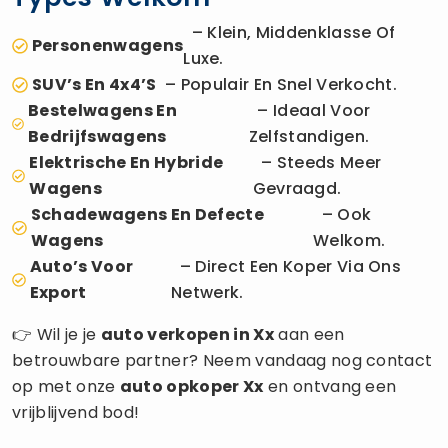
– Klein, Middenklasse Of
Personenwagens
Luxe.
SUV’s En 4x4’s
– Populair En Snel Verkocht.
Bestelwagens En
– Ideaal Voor
Bedrijfswagens
Zelfstandigen.
Elektrische En Hybride
– Steeds Meer
Wagens
Gevraagd.
Schadewagens En Defecte
– Ook
Wagens
Welkom.
Auto’s Voor
– Direct Een Koper Via Ons
Export
Netwerk.
👉 Wil je je
auto verkopen
in Xx
aan een
betrouwbare partner? Neem vandaag nog contact
op met onze
auto opkoper
Xx
en ontvang een
vrijblijvend bod!