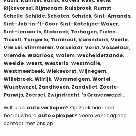
Puurs
,
Ramsel
,
Ranst
,
Ravels
,
Reet
,
Retie
,
Rijkevorsel
,
Rijmenam
,
Ruisbroek
,
Rumst
,
Schelle
,
Schilde
,
Schoten
,
Schriek
,
Sint-Amands
,
Sint-Job-in-'t-Goor
,
Sint-Katelijne-Waver
,
Sint-Lenaarts
,
Stabroek
,
Terhagen
,
Tielen
,
Tisselt
,
Tongerlo
,
Turnhout
,
Varendonk
,
Veerle
,
Viersel
,
Vlimmeren
,
Vorselaar
,
Vorst
,
Vosselaar
,
Vremde
,
Waarloos
,
Walem
,
Wechelderzande
,
Weelde
,
Weert
,
Westerlo
,
Westmalle
,
Westmeerbeek
,
Wiekevorst
,
Wijnegem
,
Willebroek
,
Wilrijk
,
Wommelgem
,
Wortel
,
Wuustwezel
,
Zandhoven
,
Zandvliet
,
Zoerle-
Parwijs
,
Zoersel
,
Zwijndrecht
,
's Gravenwezel
,...
Wilt u uw
auto verkopen
? Op zoek naar een
betrouwbare
auto opkoper
? Neem vandaag nog
contact met ons op!