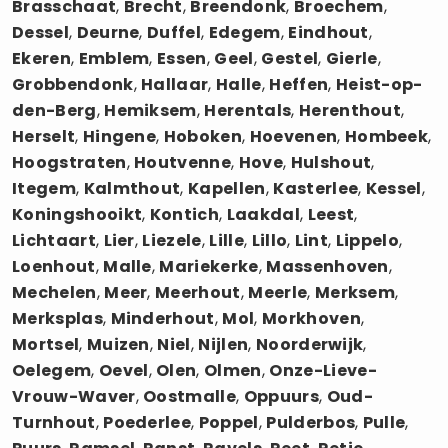
Brasschaat
,
Brecht
,
Breendonk
,
Broechem
,
Dessel
,
Deurne
,
Duffel
,
Edegem
,
Eindhout
,
Ekeren
,
Emblem
,
Essen
,
Geel
,
Gestel
,
Gierle
,
Grobbendonk
,
Hallaar
,
Halle
,
Heffen
,
Heist-op-
den-Berg
,
Hemiksem
,
Herentals
,
Herenthout
,
Herselt
,
Hingene
,
Hoboken
,
Hoevenen
,
Hombeek
,
Hoogstraten
,
Houtvenne
,
Hove
,
Hulshout
,
Itegem
,
Kalmthout
,
Kapellen
,
Kasterlee
,
Kessel
,
Koningshooikt
,
Kontich
,
Laakdal
,
Leest
,
Lichtaart
,
Lier
,
Liezele
,
Lille
,
Lillo
,
Lint
,
Lippelo
,
Loenhout
,
Malle
,
Mariekerke
,
Massenhoven
,
Mechelen
,
Meer
,
Meerhout
,
Meerle
,
Merksem
,
Merksplas
,
Minderhout
,
Mol
,
Morkhoven
,
Mortsel
,
Muizen
,
Niel
,
Nijlen
,
Noorderwijk
,
Oelegem
,
Oevel
,
Olen
,
Olmen
,
Onze-Lieve-
Vrouw-Waver
,
Oostmalle
,
Oppuurs
,
Oud-
Turnhout
,
Poederlee
,
Poppel
,
Pulderbos
,
Pulle
,