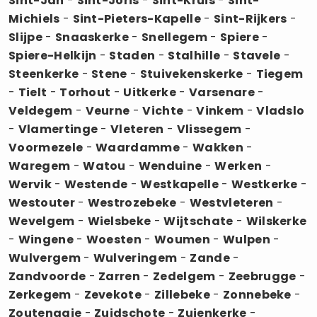
Sint-Jan
-
Sint-Joris
-
Sint-Kruis
-
Sint-
Michiels
-
Sint-Pieters-Kapelle
-
Sint-Rijkers
-
Slijpe
-
Snaaskerke
-
Snellegem
-
Spiere
-
Spiere-Helkijn
-
Staden
-
Stalhille
-
Stavele
-
Steenkerke
-
Stene
-
Stuivekenskerke
-
Tiegem
-
Tielt
-
Torhout
-
Uitkerke
-
Varsenare
-
Veldegem
-
Veurne
-
Vichte
-
Vinkem
-
Vladslo
-
Vlamertinge
-
Vleteren
-
Vlissegem
-
Voormezele
-
Waardamme
-
Wakken
-
Waregem
-
Watou
-
Wenduine
-
Werken
-
Wervik
-
Westende
-
Westkapelle
-
Westkerke
-
Westouter
-
Westrozebeke
-
Westvleteren
-
Wevelgem
-
Wielsbeke
-
Wijtschate
-
Wilskerke
-
Wingene
-
Woesten
-
Woumen
-
Wulpen
-
Wulvergem
-
Wulveringem
-
Zande
-
Zandvoorde
-
Zarren
-
Zedelgem
-
Zeebrugge
-
Zerkegem
-
Zevekote
-
Zillebeke
-
Zonnebeke
-
Zoutenaaie
-
Zuidschote
-
Zuienkerke
-