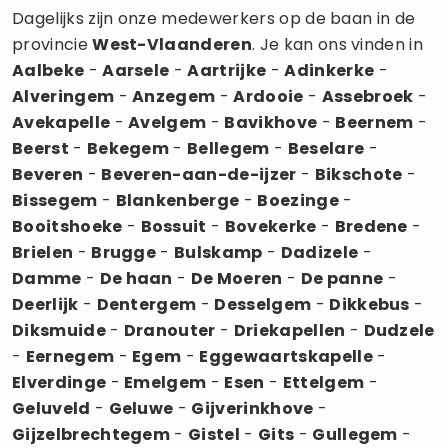
Dagelijks zijn onze medewerkers op de baan in de
provincie
West-Vlaanderen
. Je kan ons vinden in
Aalbeke
-
Aarsele
-
Aartrijke
-
Adinkerke
-
Alveringem
-
Anzegem
-
Ardooie
-
Assebroek
-
Avekapelle
-
Avelgem
-
Bavikhove
-
Beernem
-
Beerst
-
Bekegem
-
Bellegem
-
Beselare
-
Beveren
-
Beveren-aan-de-ijzer
-
Bikschote
-
Bissegem
-
Blankenberge
-
Boezinge
-
Booitshoeke
-
Bossuit
-
Bovekerke
-
Bredene
-
Brielen
-
Brugge
-
Bulskamp
-
Dadizele
-
Damme
-
De haan
-
De Moeren
-
De panne
-
Deerlijk
-
Dentergem
-
Desselgem
-
Dikkebus
-
Diksmuide
-
Dranouter
-
Driekapellen
-
Dudzele
-
Eernegem
-
Egem
-
Eggewaartskapelle
-
Elverdinge
-
Emelgem
-
Esen
-
Ettelgem
-
Geluveld
-
Geluwe
-
Gijverinkhove
-
Gijzelbrechtegem
-
Gistel
-
Gits
-
Gullegem
-