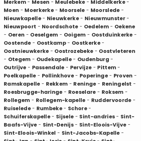
Merkem
-
Mesen
-
Meulebeke
-
Middelkerke
-
Moen
-
Moerkerke
-
Moorsele
-
Moorslede
-
Nieuwkapelle
-
Nieuwkerke
-
Nieuwmunster
-
Nieuwpoort
-
Noordschote
-
Oedelem
-
Oekene
-
Oeren
-
Oeselgem
-
Ooigem
-
Oostduinkerke
-
Oostende
-
Oostkamp
-
Oostkerke
-
Oostnieuwkerke
-
Oostrozebeke
-
Oostvleteren
-
Otegem
-
Oudekapelle
-
Oudenburg
-
Outrijve
-
Passendale
-
Pervijze
-
Pittem
-
Poelkapelle
-
Pollinkhove
-
Poperinge
-
Proven
-
Ramskapelle
-
Rekkem
-
Reninge
-
Reningelst
-
Roesbrugge-haringe
-
Roeselare
-
Roksem
-
Rollegem
-
Rollegem-kapelle
-
Ruddervoorde
-
Ruiselede
-
Rumbeke
-
Schore
-
Schuiferskapelle
-
Sijsele
-
Sint-andries
-
Sint-
Baafs-Vijve
-
Sint-Denijs
-
Sint-Eloois-Vijve
-
Sint-Eloois-Winkel
-
Sint-Jacobs-Kapelle
-