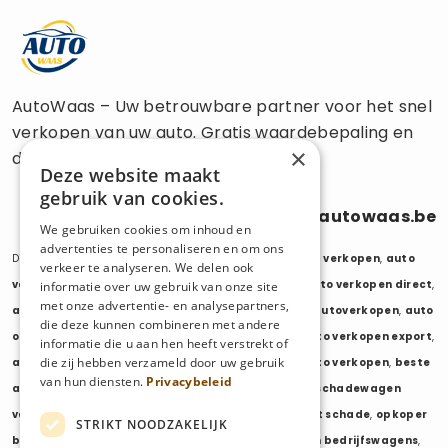
AutoWaas – Uw betrouwbare partner voor het snel
verkopen van uw auto. Gratis waardebepaling en
×
directe uitbetaling.
Deze website maakt
gebruik van cookies.
0470 686 838
info@autowaas.be
We gebruiken cookies om inhoud en
advertenties te personaliseren en om ons
Diensten:
auto verkopen
,
auto opkoper
,
auto export verkopen
,
auto
verkeer te analyseren. We delen ook
verkopen export
,
auto verkopen zonder keuring
,
auto verkopen direct
,
informatie over uw gebruik van onze site
met onze advertentie- en analysepartners,
auto tweedehands verkopen
,
mijn auto verkopen
,
autoverkopen
,
auto
die deze kunnen combineren met andere
opkopers
,
opkoper auto
,
export auto verkopen
,
auto verkopen export
,
informatie die u aan hen heeft verstrekt of
die zij hebben verzameld door uw gebruik
auto opkoper export
,
opkopen van auto's
,
oude auto verkopen
,
beste
van hun diensten.
Privacybeleid
auto opkoper
,
wij kopen auto's
,
wij kopen uw auto
,
schadewagen
verkopen
,
schadeauto verkopen
,
opkoper auto met schade
,
opkoper
STRIKT NOODZAKELIJK
bedrijfswagens
,
bedrijfswagen verkopen
,
verkopen bedrijfswagens
,