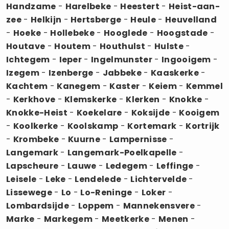
Handzame
-
Harelbeke
-
Heestert
-
Heist-aan-
zee
-
Helkijn
-
Hertsberge
-
Heule
-
Heuvelland
-
Hoeke
-
Hollebeke
-
Hooglede
-
Hoogstade
-
Houtave
-
Houtem
-
Houthulst
-
Hulste
-
Ichtegem
-
Ieper
-
Ingelmunster
-
Ingooigem
-
Izegem
-
Izenberge
-
Jabbeke
-
Kaaskerke
-
Kachtem
-
Kanegem
-
Kaster
-
Keiem
-
Kemmel
-
Kerkhove
-
Klemskerke
-
Klerken
-
Knokke
-
Knokke-Heist
-
Koekelare
-
Koksijde
-
Kooigem
-
Koolkerke
-
Koolskamp
-
Kortemark
-
Kortrijk
-
Krombeke
-
Kuurne
-
Lampernisse
-
Langemark
-
Langemark-Poelkapelle
-
Lapscheure
-
Lauwe
-
Ledegem
-
Leffinge
-
Leisele
-
Leke
-
Lendelede
-
Lichtervelde
-
Lissewege
-
Lo
-
Lo-Reninge
-
Loker
-
Lombardsijde
-
Loppem
-
Mannekensvere
-
Marke
-
Markegem
-
Meetkerke
-
Menen
-