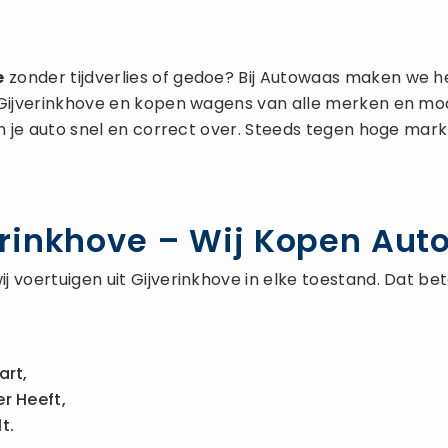
e
zonder tijdverlies of gedoe? Bij Autowaas maken we h
 Gijverinkhove en kopen wagens van alle merken en mod
n je auto snel en correct over. Steeds tegen hoge markt
inkhove – Wij Kopen Auto’
j voertuigen uit Gijverinkhove in elke toestand. Dat b
art,
r Heeft,
t.