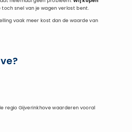
is dat helemaal geen probleem.
Wij kopen
 toch snel van je wagen verlost bent.
rstelling vaak meer kost dan de waarde van
ove?
 de regio Gijverinkhove waarderen vooral