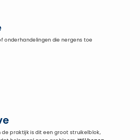
e
of onderhandelingen die nergens toe
ve
 praktijk is dit een groot struikelblok,