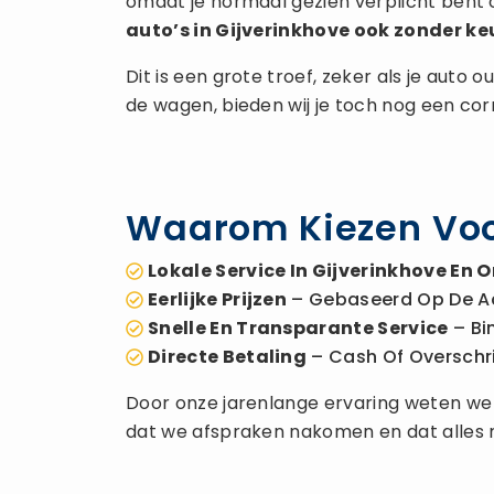
omdat je normaal gezien verplicht bent 
auto’s in Gijverinkhove ook zonder ke
Dit is een grote troef, zeker als je auto
de wagen, bieden wij je toch nog een co
Waarom Kiezen Voo
Lokale Service In Gijverinkhove En
Eerlijke Prijzen
– Gebaseerd Op De A
Snelle En Transparante Service
– Bi
Directe Betaling
– Cash Of Overschrijv
Door onze jarenlange ervaring weten we ho
dat we afspraken nakomen en dat alles