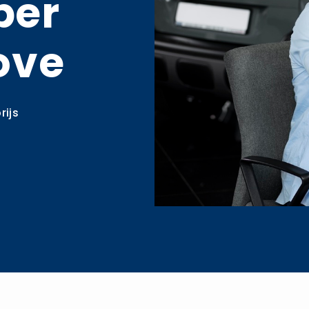
per
ove
rijs