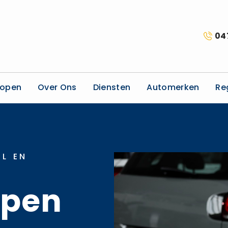
04
kopen
Over Ons
Diensten
Automerken
Re
L EN
open