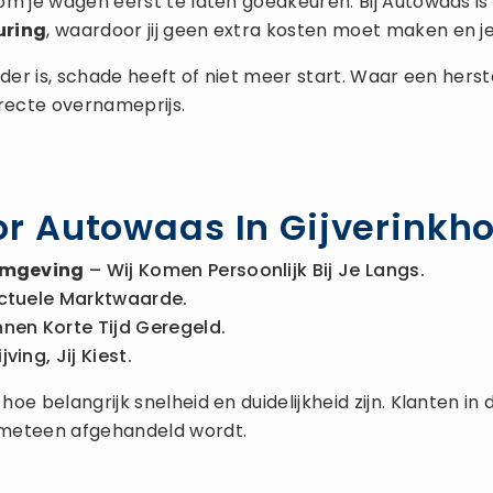
om je wagen eerst te laten goedkeuren. Bij Autowaas 
uring
, waardoor jij geen extra kosten moet maken en je
 ouder is, schade heeft of niet meer start. Waar een he
rrecte overnameprijs.
r Autowaas In Gijverinkh
 Omgeving
– Wij Komen Persoonlijk Bij Je Langs.
ctuele Marktwaarde.
nnen Korte Tijd Geregeld.
ing, Jij Kiest.
e belangrijk snelheid en duidelijkheid zijn. Klanten in
 meteen afgehandeld wordt.