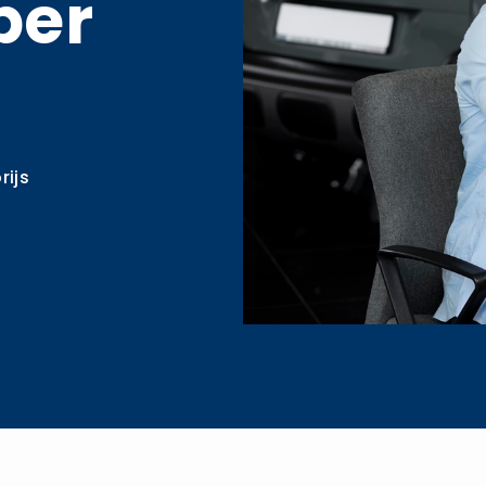
per
rijs