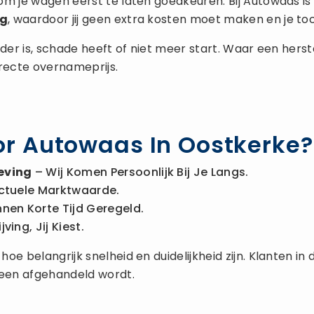
om je wagen eerst te laten goedkeuren. Bij Autowaas 
ng
, waardoor jij geen extra kosten moet maken en je toc
 ouder is, schade heeft of niet meer start. Waar een he
rrecte overnameprijs.
r Autowaas In Oostkerke?
eving
– Wij Komen Persoonlijk Bij Je Langs.
ctuele Marktwaarde.
nnen Korte Tijd Geregeld.
ing, Jij Kiest.
oe belangrijk snelheid en duidelijkheid zijn. Klanten i
een afgehandeld wordt.