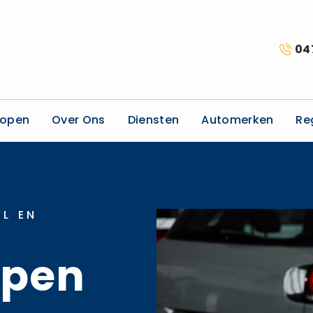
04
kopen
Over Ons
Diensten
Automerken
Re
L EN
open