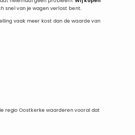
is dat helemaal geen probleem.
Wij kopen
h snel van je wagen verlost bent.
rstelling vaak meer kost dan de waarde van
n de regio Oostkerke waarderen vooral dat