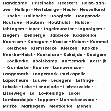
Handzame
-
Harelbeke
-
Heestert
-
Heist-aan-
zee
-
Helkijn
-
Hertsberge
-
Heule
-
Heuvelland
-
Hoeke
-
Hollebeke
-
Hooglede
-
Hoogstade
-
Houtave
-
Houtem
-
Houthulst
-
Hulste
-
Ichtegem
-
Ieper
-
Ingelmunster
-
Ingooigem
-
Izegem
-
Izenberge
-
Jabbeke
-
Kaaskerke
-
Kachtem
-
Kanegem
-
Kaster
-
Keiem
-
Kemmel
-
Kerkhove
-
Klemskerke
-
Klerken
-
Knokke
-
Knokke-Heist
-
Koekelare
-
Koksijde
-
Kooigem
-
Koolkerke
-
Koolskamp
-
Kortemark
-
Kortrijk
-
Krombeke
-
Kuurne
-
Lampernisse
-
Langemark
-
Langemark-Poelkapelle
-
Lapscheure
-
Lauwe
-
Ledegem
-
Leffinge
-
Leisele
-
Leke
-
Lendelede
-
Lichtervelde
-
Lissewege
-
Lo
-
Lo-Reninge
-
Loker
-
Lombardsijde
-
Loppem
-
Mannekensvere
-
Marke
-
Markegem
-
Meetkerke
-
Menen
-