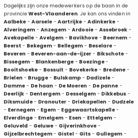
Dagelijks zijn onze medewerkers op de baan in de
provincie
West-Vlaanderen
. Je kan ons vinden in
Aalbeke
-
Aarsele
-
Aartrijke
-
Adinkerke
-
Alveringem
-
Anzegem
-
Ardooie
-
Assebroek
-
Avekapelle
-
Avelgem
-
Bavikhove
-
Beernem
-
Beerst
-
Bekegem
-
Bellegem
-
Beselare
-
Beveren
-
Beveren-aan-de-ijzer
-
Bikschote
-
Bissegem
-
Blankenberge
-
Boezinge
-
Booitshoeke
-
Bossuit
-
Bovekerke
-
Bredene
-
Brielen
-
Brugge
-
Bulskamp
-
Dadizele
-
Damme
-
De haan
-
De Moeren
-
De panne
-
Deerlijk
-
Dentergem
-
Desselgem
-
Dikkebus
-
Diksmuide
-
Dranouter
-
Driekapellen
-
Dudzele
-
Eernegem
-
Egem
-
Eggewaartskapelle
-
Elverdinge
-
Emelgem
-
Esen
-
Ettelgem
-
Geluveld
-
Geluwe
-
Gijverinkhove
-
Gijzelbrechtegem
-
Gistel
-
Gits
-
Gullegem
-