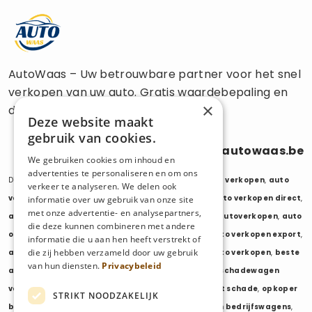
AutoWaas – Uw betrouwbare partner voor het snel
verkopen van uw auto. Gratis waardebepaling en
×
directe uitbetaling.
Deze website maakt
gebruik van cookies.
0470 686 838
info@autowaas.be
We gebruiken cookies om inhoud en
advertenties te personaliseren en om ons
Diensten:
auto verkopen
,
auto opkoper
,
auto export verkopen
,
auto
verkeer te analyseren. We delen ook
verkopen export
,
auto verkopen zonder keuring
,
auto verkopen direct
,
informatie over uw gebruik van onze site
met onze advertentie- en analysepartners,
auto tweedehands verkopen
,
mijn auto verkopen
,
autoverkopen
,
auto
die deze kunnen combineren met andere
opkopers
,
opkoper auto
,
export auto verkopen
,
auto verkopen export
,
informatie die u aan hen heeft verstrekt of
die zij hebben verzameld door uw gebruik
auto opkoper export
,
opkopen van auto's
,
oude auto verkopen
,
beste
van hun diensten.
Privacybeleid
auto opkoper
,
wij kopen auto's
,
wij kopen uw auto
,
schadewagen
verkopen
,
schadeauto verkopen
,
opkoper auto met schade
,
opkoper
STRIKT NOODZAKELIJK
bedrijfswagens
,
bedrijfswagen verkopen
,
verkopen bedrijfswagens
,