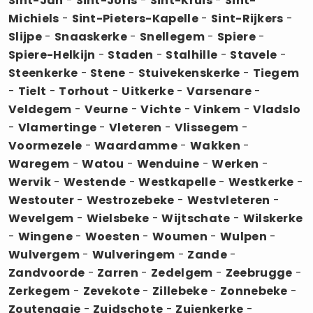
Sint-Jan
-
Sint-Joris
-
Sint-Kruis
-
Sint-
Michiels
-
Sint-Pieters-Kapelle
-
Sint-Rijkers
-
Slijpe
-
Snaaskerke
-
Snellegem
-
Spiere
-
Spiere-Helkijn
-
Staden
-
Stalhille
-
Stavele
-
Steenkerke
-
Stene
-
Stuivekenskerke
-
Tiegem
-
Tielt
-
Torhout
-
Uitkerke
-
Varsenare
-
Veldegem
-
Veurne
-
Vichte
-
Vinkem
-
Vladslo
-
Vlamertinge
-
Vleteren
-
Vlissegem
-
Voormezele
-
Waardamme
-
Wakken
-
Waregem
-
Watou
-
Wenduine
-
Werken
-
Wervik
-
Westende
-
Westkapelle
-
Westkerke
-
Westouter
-
Westrozebeke
-
Westvleteren
-
Wevelgem
-
Wielsbeke
-
Wijtschate
-
Wilskerke
-
Wingene
-
Woesten
-
Woumen
-
Wulpen
-
Wulvergem
-
Wulveringem
-
Zande
-
Zandvoorde
-
Zarren
-
Zedelgem
-
Zeebrugge
-
Zerkegem
-
Zevekote
-
Zillebeke
-
Zonnebeke
-
Zoutenaaie
-
Zuidschote
-
Zuienkerke
-