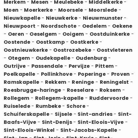
Merkem
-
Mesen
-
Meulebeke
-
Middelkerke
-
Moen
-
Moerkerke
-
Moorsele
-
Moorslede
-
Nieuwkapelle
-
Nieuwkerke
-
Nieuwmunster
-
Nieuwpoort
-
Noordschote
-
Oedelem
-
Oekene
-
Oeren
-
Oeselgem
-
Ooigem
-
Oostduinkerke
-
Oostende
-
Oostkamp
-
Oostkerke
-
Oostnieuwkerke
-
Oostrozebeke
-
Oostvleteren
-
Otegem
-
Oudekapelle
-
Oudenburg
-
Outrijve
-
Passendale
-
Pervijze
-
Pittem
-
Poelkapelle
-
Pollinkhove
-
Poperinge
-
Proven
-
Ramskapelle
-
Rekkem
-
Reninge
-
Reningelst
-
Roesbrugge-haringe
-
Roeselare
-
Roksem
-
Rollegem
-
Rollegem-kapelle
-
Ruddervoorde
-
Ruiselede
-
Rumbeke
-
Schore
-
Schuiferskapelle
-
Sijsele
-
Sint-andries
-
Sint-
Baafs-Vijve
-
Sint-Denijs
-
Sint-Eloois-Vijve
-
Sint-Eloois-Winkel
-
Sint-Jacobs-Kapelle
-