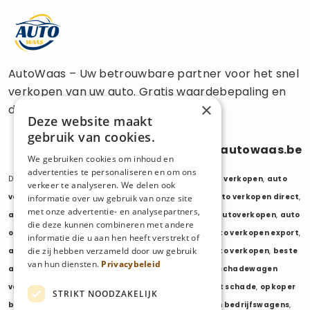
AutoWaas – Uw betrouwbare partner voor het snel
verkopen van uw auto. Gratis waardebepaling en
×
directe uitbetaling.
Deze website maakt
gebruik van cookies.
0470 686 838
info@autowaas.be
We gebruiken cookies om inhoud en
advertenties te personaliseren en om ons
Diensten:
auto verkopen
,
auto opkoper
,
auto export verkopen
,
auto
verkeer te analyseren. We delen ook
verkopen export
,
auto verkopen zonder keuring
,
auto verkopen direct
,
informatie over uw gebruik van onze site
met onze advertentie- en analysepartners,
auto tweedehands verkopen
,
mijn auto verkopen
,
autoverkopen
,
auto
die deze kunnen combineren met andere
opkopers
,
opkoper auto
,
export auto verkopen
,
auto verkopen export
,
informatie die u aan hen heeft verstrekt of
die zij hebben verzameld door uw gebruik
auto opkoper export
,
opkopen van auto's
,
oude auto verkopen
,
beste
van hun diensten.
Privacybeleid
auto opkoper
,
wij kopen auto's
,
wij kopen uw auto
,
schadewagen
verkopen
,
schadeauto verkopen
,
opkoper auto met schade
,
opkoper
STRIKT NOODZAKELIJK
bedrijfswagens
,
bedrijfswagen verkopen
,
verkopen bedrijfswagens
,