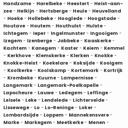
Handzame
-
Harelbeke
-
Heestert
-
Heist-aan-
zee
-
Helkijn
-
Hertsberge
-
Heule
-
Heuvelland
-
Hoeke
-
Hollebeke
-
Hooglede
-
Hoogstade
-
Houtave
-
Houtem
-
Houthulst
-
Hulste
-
Ichtegem
-
Ieper
-
Ingelmunster
-
Ingooigem
-
Izegem
-
Izenberge
-
Jabbeke
-
Kaaskerke
-
Kachtem
-
Kanegem
-
Kaster
-
Keiem
-
Kemmel
-
Kerkhove
-
Klemskerke
-
Klerken
-
Knokke
-
Knokke-Heist
-
Koekelare
-
Koksijde
-
Kooigem
-
Koolkerke
-
Koolskamp
-
Kortemark
-
Kortrijk
-
Krombeke
-
Kuurne
-
Lampernisse
-
Langemark
-
Langemark-Poelkapelle
-
Lapscheure
-
Lauwe
-
Ledegem
-
Leffinge
-
Leisele
-
Leke
-
Lendelede
-
Lichtervelde
-
Lissewege
-
Lo
-
Lo-Reninge
-
Loker
-
Lombardsijde
-
Loppem
-
Mannekensvere
-
Marke
-
Markegem
-
Meetkerke
-
Menen
-