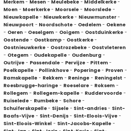
Merkem
-
Mesen
-
Meulebeke
-
Middelkerke
-
Moen
-
Moerkerke
-
Moorsele
-
Moorslede
-
Nieuwkapelle
-
Nieuwkerke
-
Nieuwmunster
-
Nieuwpoort
-
Noordschote
-
Oedelem
-
Oekene
-
Oeren
-
Oeselgem
-
Ooigem
-
Oostduinkerke
-
Oostende
-
Oostkamp
-
Oostkerke
-
Oostnieuwkerke
-
Oostrozebeke
-
Oostvleteren
-
Otegem
-
Oudekapelle
-
Oudenburg
-
Outrijve
-
Passendale
-
Pervijze
-
Pittem
-
Poelkapelle
-
Pollinkhove
-
Poperinge
-
Proven
-
Ramskapelle
-
Rekkem
-
Reninge
-
Reningelst
-
Roesbrugge-haringe
-
Roeselare
-
Roksem
-
Rollegem
-
Rollegem-kapelle
-
Ruddervoorde
-
Ruiselede
-
Rumbeke
-
Schore
-
Schuiferskapelle
-
Sijsele
-
Sint-andries
-
Sint-
Baafs-Vijve
-
Sint-Denijs
-
Sint-Eloois-Vijve
-
Sint-Eloois-Winkel
-
Sint-Jacobs-Kapelle
-