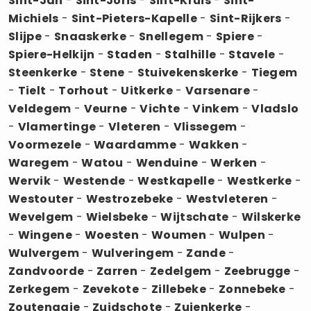
Sint-Jan
-
Sint-Joris
-
Sint-Kruis
-
Sint-
Michiels
-
Sint-Pieters-Kapelle
-
Sint-Rijkers
-
Slijpe
-
Snaaskerke
-
Snellegem
-
Spiere
-
Spiere-Helkijn
-
Staden
-
Stalhille
-
Stavele
-
Steenkerke
-
Stene
-
Stuivekenskerke
-
Tiegem
-
Tielt
-
Torhout
-
Uitkerke
-
Varsenare
-
Veldegem
-
Veurne
-
Vichte
-
Vinkem
-
Vladslo
-
Vlamertinge
-
Vleteren
-
Vlissegem
-
Voormezele
-
Waardamme
-
Wakken
-
Waregem
-
Watou
-
Wenduine
-
Werken
-
Wervik
-
Westende
-
Westkapelle
-
Westkerke
-
Westouter
-
Westrozebeke
-
Westvleteren
-
Wevelgem
-
Wielsbeke
-
Wijtschate
-
Wilskerke
-
Wingene
-
Woesten
-
Woumen
-
Wulpen
-
Wulvergem
-
Wulveringem
-
Zande
-
Zandvoorde
-
Zarren
-
Zedelgem
-
Zeebrugge
-
Zerkegem
-
Zevekote
-
Zillebeke
-
Zonnebeke
-
Zoutenaaie
-
Zuidschote
-
Zuienkerke
-