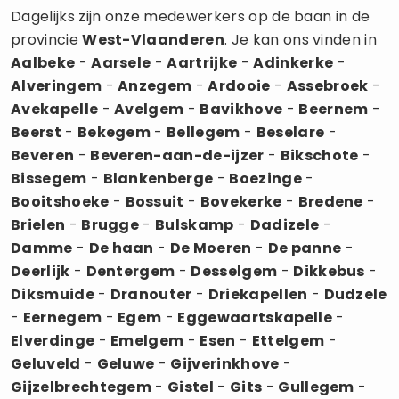
Dagelijks zijn onze medewerkers op de baan in de
provincie
West-Vlaanderen
. Je kan ons vinden in
Aalbeke
-
Aarsele
-
Aartrijke
-
Adinkerke
-
Alveringem
-
Anzegem
-
Ardooie
-
Assebroek
-
Avekapelle
-
Avelgem
-
Bavikhove
-
Beernem
-
Beerst
-
Bekegem
-
Bellegem
-
Beselare
-
Beveren
-
Beveren-aan-de-ijzer
-
Bikschote
-
Bissegem
-
Blankenberge
-
Boezinge
-
Booitshoeke
-
Bossuit
-
Bovekerke
-
Bredene
-
Brielen
-
Brugge
-
Bulskamp
-
Dadizele
-
Damme
-
De haan
-
De Moeren
-
De panne
-
Deerlijk
-
Dentergem
-
Desselgem
-
Dikkebus
-
Diksmuide
-
Dranouter
-
Driekapellen
-
Dudzele
-
Eernegem
-
Egem
-
Eggewaartskapelle
-
Elverdinge
-
Emelgem
-
Esen
-
Ettelgem
-
Geluveld
-
Geluwe
-
Gijverinkhove
-
Gijzelbrechtegem
-
Gistel
-
Gits
-
Gullegem
-