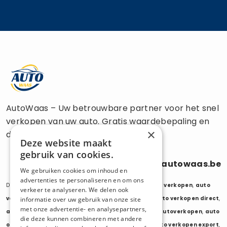
AutoWaas – Uw betrouwbare partner voor het snel
verkopen van uw auto. Gratis waardebepaling en
×
directe uitbetaling.
Deze website maakt
gebruik van cookies.
0470 686 838
info@autowaas.be
We gebruiken cookies om inhoud en
advertenties te personaliseren en om ons
Diensten:
auto verkopen
,
auto opkoper
,
auto export verkopen
,
auto
verkeer te analyseren. We delen ook
verkopen export
,
auto verkopen zonder keuring
,
auto verkopen direct
,
informatie over uw gebruik van onze site
met onze advertentie- en analysepartners,
auto tweedehands verkopen
,
mijn auto verkopen
,
autoverkopen
,
auto
die deze kunnen combineren met andere
opkopers
,
opkoper auto
,
export auto verkopen
,
auto verkopen export
,