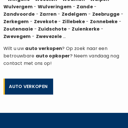
Wulvergem
-
Wulveringem
-
Zande
-
Zandvoorde
-
Zarren
-
Zedelgem
-
Zeebrugge
-
Zerkegem
-
Zevekote
-
Zillebeke
-
Zonnebeke
-
Zoutenaaie
-
Zuidschote
-
Zuienkerke
-
Zwevegem
-
Zwevezele
...
Wilt u uw
auto verkopen
? Op zoek naar een
betrouwbare
auto opkoper
? Neem vandaag nog
contact met ons op!
AUTO VERKOPEN