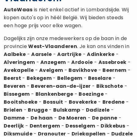
AutoWaas
is niet enkel actief in Lombardsijde. Wij
kopen auto's op in héél België. Wij bieden steeds
een hoge prijs voor elke wagen.
Dagelijks zijn onze medewerkers op de baan in de
provincie
West-Vlaanderen
. Je kan ons vinden in
Aalbeke
-
Aarsele
-
Aartrijke
-
Adinkerke
-
Alveringem
-
Anzegem
-
Ardooie
-
Assebroek
-
Avekapelle
-
Avelgem
-
Bavikhove
-
Beernem
-
Beerst
-
Bekegem
-
Bellegem
-
Beselare
-
Beveren
-
Beveren-aan-de-ijzer
-
Bikschote
-
Bissegem
-
Blankenberge
-
Boezinge
-
Booitshoeke
-
Bossuit
-
Bovekerke
-
Bredene
-
Brielen
-
Brugge
-
Bulskamp
-
Dadizele
-
Damme
-
De haan
-
De Moeren
-
De panne
-
Deerlijk
-
Dentergem
-
Desselgem
-
Dikkebus
-
Diksmuide
-
Dranouter
-
Driekapellen
-
Dudzele