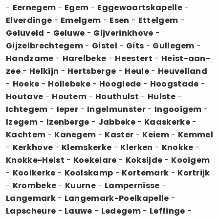
-
Eernegem
-
Egem
-
Eggewaartskapelle
-
Elverdinge
-
Emelgem
-
Esen
-
Ettelgem
-
Geluveld
-
Geluwe
-
Gijverinkhove
-
Gijzelbrechtegem
-
Gistel
-
Gits
-
Gullegem
-
Handzame
-
Harelbeke
-
Heestert
-
Heist-aan-
zee
-
Helkijn
-
Hertsberge
-
Heule
-
Heuvelland
-
Hoeke
-
Hollebeke
-
Hooglede
-
Hoogstade
-
Houtave
-
Houtem
-
Houthulst
-
Hulste
-
Ichtegem
-
Ieper
-
Ingelmunster
-
Ingooigem
-
Izegem
-
Izenberge
-
Jabbeke
-
Kaaskerke
-
Kachtem
-
Kanegem
-
Kaster
-
Keiem
-
Kemmel
-
Kerkhove
-
Klemskerke
-
Klerken
-
Knokke
-
Knokke-Heist
-
Koekelare
-
Koksijde
-
Kooigem
-
Koolkerke
-
Koolskamp
-
Kortemark
-
Kortrijk
-
Krombeke
-
Kuurne
-
Lampernisse
-
Langemark
-
Langemark-Poelkapelle
-
Lapscheure
-
Lauwe
-
Ledegem
-
Leffinge
-