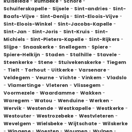
Ruiselede
-
Rumbeke
-
Schore
-
Schuiferskapelle
-
Sijsele
-
Sint-andries
-
Sint-
Baafs-Vijve
-
Sint-Denijs
-
Sint-Eloois-Vijve
-
Sint-Eloois-Winkel
-
Sint-Jacobs-Kapelle
-
Sint-Jan
-
Sint-Joris
-
Sint-Kruis
-
Sint-
Michiels
-
Sint-Pieters-Kapelle
-
Sint-Rijkers
-
Slijpe
-
Snaaskerke
-
Snellegem
-
Spiere
-
Spiere-Helkijn
-
Staden
-
Stalhille
-
Stavele
-
Steenkerke
-
Stene
-
Stuivekenskerke
-
Tiegem
-
Tielt
-
Torhout
-
Uitkerke
-
Varsenare
-
Veldegem
-
Veurne
-
Vichte
-
Vinkem
-
Vladslo
-
Vlamertinge
-
Vleteren
-
Vlissegem
-
Voormezele
-
Waardamme
-
Wakken
-
Waregem
-
Watou
-
Wenduine
-
Werken
-
Wervik
-
Westende
-
Westkapelle
-
Westkerke
-
Westouter
-
Westrozebeke
-
Westvleteren
-
Wevelgem
-
Wielsbeke
-
Wijtschate
-
Wilskerke
-
Wingene
-
Woesten
-
Woumen
-
Wulpen
-