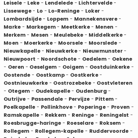
Leisele
-
Leke
-
Lendelede
-
Lichtervelde
-
Lissewege
-
Lo
-
Lo-Reninge
-
Loker
-
Lombardsijde
-
Loppem
-
Mannekensvere
-
Marke
-
Markegem
-
Meetkerke
-
Menen
-
Merkem
-
Mesen
-
Meulebeke
-
Middelkerke
-
Moen
-
Moerkerke
-
Moorsele
-
Moorslede
-
Nieuwkapelle
-
Nieuwkerke
-
Nieuwmunster
-
Nieuwpoort
-
Noordschote
-
Oedelem
-
Oekene
-
Oeren
-
Oeselgem
-
Ooigem
-
Oostduinkerke
-
Oostende
-
Oostkamp
-
Oostkerke
-
Oostnieuwkerke
-
Oostrozebeke
-
Oostvleteren
-
Otegem
-
Oudekapelle
-
Oudenburg
-
Outrijve
-
Passendale
-
Pervijze
-
Pittem
-
Poelkapelle
-
Pollinkhove
-
Poperinge
-
Proven
-
Ramskapelle
-
Rekkem
-
Reninge
-
Reningelst
-
Roesbrugge-haringe
-
Roeselare
-
Roksem
-
Rollegem
-
Rollegem-kapelle
-
Ruddervoorde
-