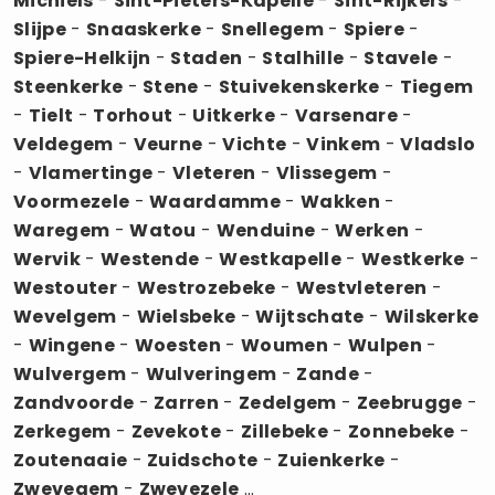
Michiels
-
Sint-Pieters-Kapelle
-
Sint-Rijkers
-
Slijpe
-
Snaaskerke
-
Snellegem
-
Spiere
-
Spiere-Helkijn
-
Staden
-
Stalhille
-
Stavele
-
Steenkerke
-
Stene
-
Stuivekenskerke
-
Tiegem
-
Tielt
-
Torhout
-
Uitkerke
-
Varsenare
-
Veldegem
-
Veurne
-
Vichte
-
Vinkem
-
Vladslo
-
Vlamertinge
-
Vleteren
-
Vlissegem
-
Voormezele
-
Waardamme
-
Wakken
-
Waregem
-
Watou
-
Wenduine
-
Werken
-
Wervik
-
Westende
-
Westkapelle
-
Westkerke
-
Westouter
-
Westrozebeke
-
Westvleteren
-
Wevelgem
-
Wielsbeke
-
Wijtschate
-
Wilskerke
-
Wingene
-
Woesten
-
Woumen
-
Wulpen
-
Wulvergem
-
Wulveringem
-
Zande
-
Zandvoorde
-
Zarren
-
Zedelgem
-
Zeebrugge
-
Zerkegem
-
Zevekote
-
Zillebeke
-
Zonnebeke
-
Zoutenaaie
-
Zuidschote
-
Zuienkerke
-
Zwevegem
-
Zwevezele
...