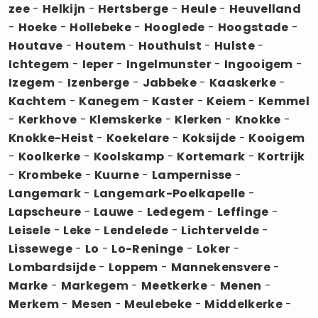
zee
-
Helkijn
-
Hertsberge
-
Heule
-
Heuvelland
-
Hoeke
-
Hollebeke
-
Hooglede
-
Hoogstade
-
Houtave
-
Houtem
-
Houthulst
-
Hulste
-
Ichtegem
-
Ieper
-
Ingelmunster
-
Ingooigem
-
Izegem
-
Izenberge
-
Jabbeke
-
Kaaskerke
-
Kachtem
-
Kanegem
-
Kaster
-
Keiem
-
Kemmel
-
Kerkhove
-
Klemskerke
-
Klerken
-
Knokke
-
Knokke-Heist
-
Koekelare
-
Koksijde
-
Kooigem
-
Koolkerke
-
Koolskamp
-
Kortemark
-
Kortrijk
-
Krombeke
-
Kuurne
-
Lampernisse
-
Langemark
-
Langemark-Poelkapelle
-
Lapscheure
-
Lauwe
-
Ledegem
-
Leffinge
-
Leisele
-
Leke
-
Lendelede
-
Lichtervelde
-
Lissewege
-
Lo
-
Lo-Reninge
-
Loker
-
Lombardsijde
-
Loppem
-
Mannekensvere
-
Marke
-
Markegem
-
Meetkerke
-
Menen
-
Merkem
-
Mesen
-
Meulebeke
-
Middelkerke
-