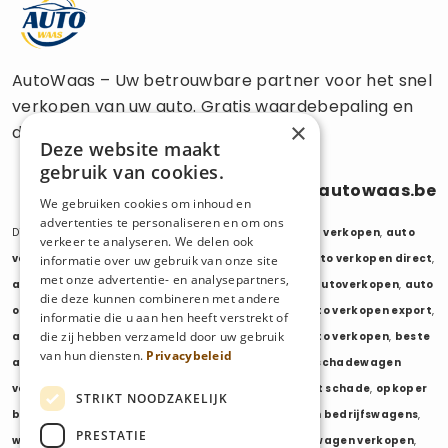
AutoWaas – Uw betrouwbare partner voor het snel
verkopen van uw auto. Gratis waardebepaling en
×
directe uitbetaling.
Deze website maakt
gebruik van cookies.
0470 686 838
info@autowaas.be
We gebruiken cookies om inhoud en
advertenties te personaliseren en om ons
Diensten:
auto verkopen
,
auto opkoper
,
auto export verkopen
,
auto
verkeer te analyseren. We delen ook
verkopen export
,
auto verkopen zonder keuring
,
auto verkopen direct
,
informatie over uw gebruik van onze site
met onze advertentie- en analysepartners,
auto tweedehands verkopen
,
mijn auto verkopen
,
autoverkopen
,
auto
die deze kunnen combineren met andere
opkopers
,
opkoper auto
,
export auto verkopen
,
auto verkopen export
,
informatie die u aan hen heeft verstrekt of
die zij hebben verzameld door uw gebruik
auto opkoper export
,
opkopen van auto's
,
oude auto verkopen
,
beste
van hun diensten.
Privacybeleid
auto opkoper
,
wij kopen auto's
,
wij kopen uw auto
,
schadewagen
verkopen
,
schadeauto verkopen
,
opkoper auto met schade
,
opkoper
STRIKT NOODZAKELIJK
bedrijfswagens
,
bedrijfswagen verkopen
,
verkopen bedrijfswagens
,
PRESTATIE
wagenpark verkopen
,
opkoper wagenpark
,
bestelwagen verkopen
,