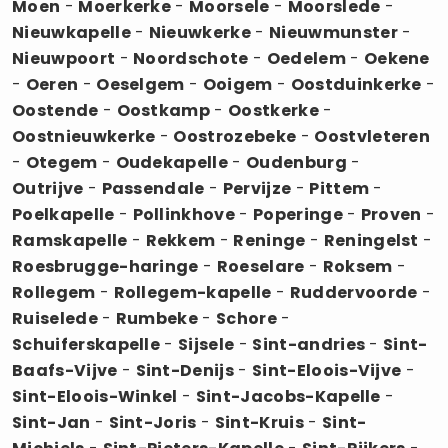
Moen
-
Moerkerke
-
Moorsele
-
Moorslede
-
Nieuwkapelle
-
Nieuwkerke
-
Nieuwmunster
-
Nieuwpoort
-
Noordschote
-
Oedelem
-
Oekene
-
Oeren
-
Oeselgem
-
Ooigem
-
Oostduinkerke
-
Oostende
-
Oostkamp
-
Oostkerke
-
Oostnieuwkerke
-
Oostrozebeke
-
Oostvleteren
-
Otegem
-
Oudekapelle
-
Oudenburg
-
Outrijve
-
Passendale
-
Pervijze
-
Pittem
-
Poelkapelle
-
Pollinkhove
-
Poperinge
-
Proven
-
Ramskapelle
-
Rekkem
-
Reninge
-
Reningelst
-
Roesbrugge-haringe
-
Roeselare
-
Roksem
-
Rollegem
-
Rollegem-kapelle
-
Ruddervoorde
-
Ruiselede
-
Rumbeke
-
Schore
-
Schuiferskapelle
-
Sijsele
-
Sint-andries
-
Sint-
Baafs-Vijve
-
Sint-Denijs
-
Sint-Eloois-Vijve
-
Sint-Eloois-Winkel
-
Sint-Jacobs-Kapelle
-
Sint-Jan
-
Sint-Joris
-
Sint-Kruis
-
Sint-