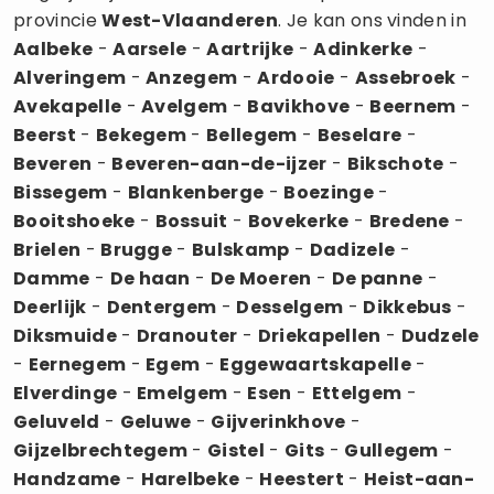
provincie
West-Vlaanderen
. Je kan ons vinden in
Aalbeke
-
Aarsele
-
Aartrijke
-
Adinkerke
-
Alveringem
-
Anzegem
-
Ardooie
-
Assebroek
-
Avekapelle
-
Avelgem
-
Bavikhove
-
Beernem
-
Beerst
-
Bekegem
-
Bellegem
-
Beselare
-
Beveren
-
Beveren-aan-de-ijzer
-
Bikschote
-
Bissegem
-
Blankenberge
-
Boezinge
-
Booitshoeke
-
Bossuit
-
Bovekerke
-
Bredene
-
Brielen
-
Brugge
-
Bulskamp
-
Dadizele
-
Damme
-
De haan
-
De Moeren
-
De panne
-
Deerlijk
-
Dentergem
-
Desselgem
-
Dikkebus
-
Diksmuide
-
Dranouter
-
Driekapellen
-
Dudzele
-
Eernegem
-
Egem
-
Eggewaartskapelle
-
Elverdinge
-
Emelgem
-
Esen
-
Ettelgem
-
Geluveld
-
Geluwe
-
Gijverinkhove
-
Gijzelbrechtegem
-
Gistel
-
Gits
-
Gullegem
-
Handzame
-
Harelbeke
-
Heestert
-
Heist-aan-