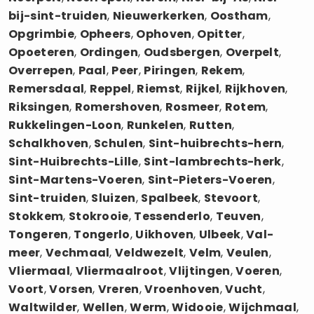
bij-sint-truiden
,
Nieuwerkerken
,
Oostham
,
Opgrimbie
,
Opheers
,
Ophoven
,
Opitter
,
Opoeteren
,
Ordingen
,
Oudsbergen
,
Overpelt
,
Overrepen
,
Paal
,
Peer
,
Piringen
,
Rekem
,
Remersdaal
,
Reppel
,
Riemst
,
Rijkel
,
Rijkhoven
,
Riksingen
,
Romershoven
,
Rosmeer
,
Rotem
,
Rukkelingen-Loon
,
Runkelen
,
Rutten
,
Schalkhoven
,
Schulen
,
Sint-huibrechts-hern
,
Sint-Huibrechts-Lille
,
Sint-lambrechts-herk
,
Sint-Martens-Voeren
,
Sint-Pieters-Voeren
,
Sint-truiden
,
Sluizen
,
Spalbeek
,
Stevoort
,
Stokkem
,
Stokrooie
,
Tessenderlo
,
Teuven
,
Tongeren
,
Tongerlo
,
Uikhoven
,
Ulbeek
,
Val-
meer
,
Vechmaal
,
Veldwezelt
,
Velm
,
Veulen
,
Vliermaal
,
Vliermaalroot
,
Vlijtingen
,
Voeren
,
Voort
,
Vorsen
,
Vreren
,
Vroenhoven
,
Vucht
,
Waltwilder
,
Wellen
,
Werm
,
Widooie
,
Wijchmaal
,