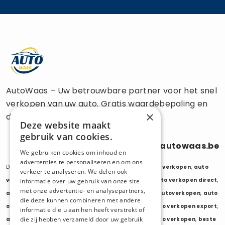
AutoWaas – Uw betrouwbare partner voor het snel
verkopen van uw auto. Gratis waardebepaling en
×
directe uitbetaling.
Deze website maakt
gebruik van cookies.
0470 686 838
info@autowaas.be
We gebruiken cookies om inhoud en
advertenties te personaliseren en om ons
Diensten:
auto verkopen
,
auto opkoper
,
auto export verkopen
,
auto
verkeer te analyseren. We delen ook
verkopen export
,
auto verkopen zonder keuring
,
auto verkopen direct
,
informatie over uw gebruik van onze site
met onze advertentie- en analysepartners,
auto tweedehands verkopen
,
mijn auto verkopen
,
autoverkopen
,
auto
die deze kunnen combineren met andere
opkopers
,
opkoper auto
,
export auto verkopen
,
auto verkopen export
,
informatie die u aan hen heeft verstrekt of
die zij hebben verzameld door uw gebruik
auto opkoper export
,
opkopen van auto's
,
oude auto verkopen
,
beste