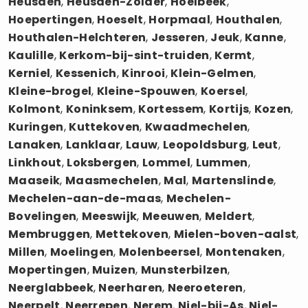
Heusden
,
Heusden-Zolder
,
Hoelbeek
,
Hoepertingen
,
Hoeselt
,
Horpmaal
,
Houthalen
,
Houthalen-Helchteren
,
Jesseren
,
Jeuk
,
Kanne
,
Kaulille
,
Kerkom-bij-sint-truiden
,
Kermt
,
Kerniel
,
Kessenich
,
Kinrooi
,
Klein-Gelmen
,
Kleine-brogel
,
Kleine-Spouwen
,
Koersel
,
Kolmont
,
Koninksem
,
Kortessem
,
Kortijs
,
Kozen
,
Kuringen
,
Kuttekoven
,
Kwaadmechelen
,
Lanaken
,
Lanklaar
,
Lauw
,
Leopoldsburg
,
Leut
,
Linkhout
,
Loksbergen
,
Lommel
,
Lummen
,
Maaseik
,
Maasmechelen
,
Mal
,
Martenslinde
,
Mechelen-aan-de-maas
,
Mechelen-
Bovelingen
,
Meeswijk
,
Meeuwen
,
Meldert
,
Membruggen
,
Mettekoven
,
Mielen-boven-aalst
,
Millen
,
Moelingen
,
Molenbeersel
,
Montenaken
,
Mopertingen
,
Muizen
,
Munsterbilzen
,
Neerglabbeek
,
Neerharen
,
Neeroeteren
,
Neerpelt
,
Neerrepen
,
Nerem
,
Niel-bij-As
,
Niel-