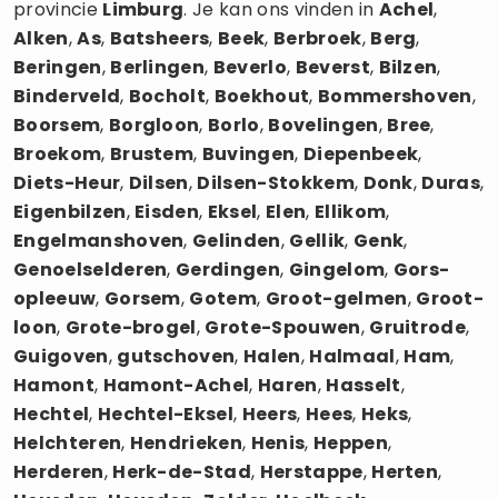
provincie
Limburg
. Je kan ons vinden in
Achel
,
Alken
,
As
,
Batsheers
,
Beek
,
Berbroek
,
Berg
,
Beringen
,
Berlingen
,
Beverlo
,
Beverst
,
Bilzen
,
Binderveld
,
Bocholt
,
Boekhout
,
Bommershoven
,
Boorsem
,
Borgloon
,
Borlo
,
Bovelingen
,
Bree
,
Broekom
,
Brustem
,
Buvingen
,
Diepenbeek
,
Diets-Heur
,
Dilsen
,
Dilsen-Stokkem
,
Donk
,
Duras
,
Eigenbilzen
,
Eisden
,
Eksel
,
Elen
,
Ellikom
,
Engelmanshoven
,
Gelinden
,
Gellik
,
Genk
,
Genoelselderen
,
Gerdingen
,
Gingelom
,
Gors-
opleeuw
,
Gorsem
,
Gotem
,
Groot-gelmen
,
Groot-
loon
,
Grote-brogel
,
Grote-Spouwen
,
Gruitrode
,
Guigoven
,
gutschoven
,
Halen
,
Halmaal
,
Ham
,
Hamont
,
Hamont-Achel
,
Haren
,
Hasselt
,
Hechtel
,
Hechtel-Eksel
,
Heers
,
Hees
,
Heks
,
Helchteren
,
Hendrieken
,
Henis
,
Heppen
,
Herderen
,
Herk-de-Stad
,
Herstappe
,
Herten
,