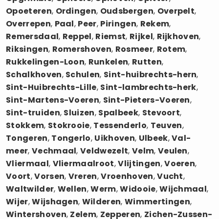
Opoeteren
,
Ordingen
,
Oudsbergen
,
Overpelt
,
Overrepen
,
Paal
,
Peer
,
Piringen
,
Rekem
,
Remersdaal
,
Reppel
,
Riemst
,
Rijkel
,
Rijkhoven
,
Riksingen
,
Romershoven
,
Rosmeer
,
Rotem
,
Rukkelingen-Loon
,
Runkelen
,
Rutten
,
Schalkhoven
,
Schulen
,
Sint-huibrechts-hern
,
Sint-Huibrechts-Lille
,
Sint-lambrechts-herk
,
Sint-Martens-Voeren
,
Sint-Pieters-Voeren
,
Sint-truiden
,
Sluizen
,
Spalbeek
,
Stevoort
,
Stokkem
,
Stokrooie
,
Tessenderlo
,
Teuven
,
Tongeren
,
Tongerlo
,
Uikhoven
,
Ulbeek
,
Val-
meer
,
Vechmaal
,
Veldwezelt
,
Velm
,
Veulen
,
Vliermaal
,
Vliermaalroot
,
Vlijtingen
,
Voeren
,
Voort
,
Vorsen
,
Vreren
,
Vroenhoven
,
Vucht
,
Waltwilder
,
Wellen
,
Werm
,
Widooie
,
Wijchmaal
,
Wijer
,
Wijshagen
,
Wilderen
,
Wimmertingen
,
Wintershoven
,
Zelem
,
Zepperen
,
Zichen-Zussen-