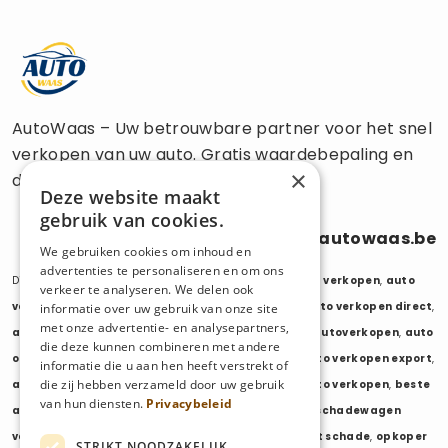
AutoWaas – Uw betrouwbare partner voor het snel
verkopen van uw auto. Gratis waardebepaling en
×
directe uitbetaling.
Deze website maakt
gebruik van cookies.
0470 686 838
info@autowaas.be
We gebruiken cookies om inhoud en
advertenties te personaliseren en om ons
Diensten:
auto verkopen
,
auto opkoper
,
auto export verkopen
,
auto
verkeer te analyseren. We delen ook
verkopen export
,
auto verkopen zonder keuring
,
auto verkopen direct
,
informatie over uw gebruik van onze site
met onze advertentie- en analysepartners,
auto tweedehands verkopen
,
mijn auto verkopen
,
autoverkopen
,
auto
die deze kunnen combineren met andere
opkopers
,
opkoper auto
,
export auto verkopen
,
auto verkopen export
,
informatie die u aan hen heeft verstrekt of
die zij hebben verzameld door uw gebruik
auto opkoper export
,
opkopen van auto's
,
oude auto verkopen
,
beste
van hun diensten.
Privacybeleid
auto opkoper
,
wij kopen auto's
,
wij kopen uw auto
,
schadewagen
verkopen
,
schadeauto verkopen
,
opkoper auto met schade
,
opkoper
STRIKT NOODZAKELIJK