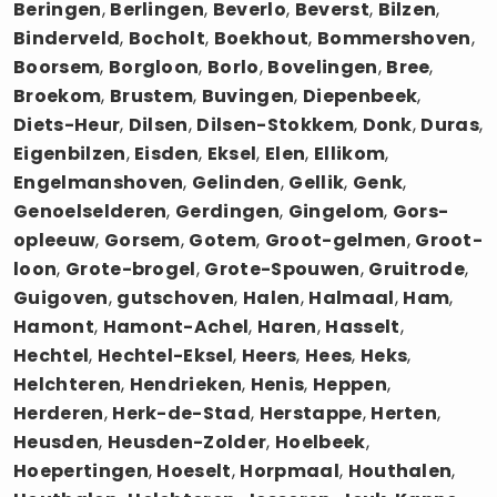
Beringen
,
Berlingen
,
Beverlo
,
Beverst
,
Bilzen
,
Binderveld
,
Bocholt
,
Boekhout
,
Bommershoven
,
Boorsem
,
Borgloon
,
Borlo
,
Bovelingen
,
Bree
,
Broekom
,
Brustem
,
Buvingen
,
Diepenbeek
,
Diets-Heur
,
Dilsen
,
Dilsen-Stokkem
,
Donk
,
Duras
,
Eigenbilzen
,
Eisden
,
Eksel
,
Elen
,
Ellikom
,
Engelmanshoven
,
Gelinden
,
Gellik
,
Genk
,
Genoelselderen
,
Gerdingen
,
Gingelom
,
Gors-
opleeuw
,
Gorsem
,
Gotem
,
Groot-gelmen
,
Groot-
loon
,
Grote-brogel
,
Grote-Spouwen
,
Gruitrode
,
Guigoven
,
gutschoven
,
Halen
,
Halmaal
,
Ham
,
Hamont
,
Hamont-Achel
,
Haren
,
Hasselt
,
Hechtel
,
Hechtel-Eksel
,
Heers
,
Hees
,
Heks
,
Helchteren
,
Hendrieken
,
Henis
,
Heppen
,
Herderen
,
Herk-de-Stad
,
Herstappe
,
Herten
,
Heusden
,
Heusden-Zolder
,
Hoelbeek
,
Hoepertingen
,
Hoeselt
,
Horpmaal
,
Houthalen
,