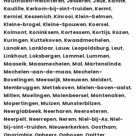
Houthalen-Helchteren
,
Jesseren
,
Jeuk
,
Kanne
,
Kaulille
,
Kerkom-bij-sint-truiden
,
Kermt
,
Kerniel
,
Kessenich
,
Kinrooi
,
Klein-Gelmen
,
Kleine-brogel
,
Kleine-Spouwen
,
Koersel
,
Kolmont
,
Koninksem
,
Kortessem
,
Kortijs
,
Kozen
,
Kuringen
,
Kuttekoven
,
Kwaadmechelen
,
Lanaken
,
Lanklaar
,
Lauw
,
Leopoldsburg
,
Leut
,
Linkhout
,
Loksbergen
,
Lommel
,
Lummen
,
Maaseik
,
Maasmechelen
,
Mal
,
Martenslinde
,
Mechelen-aan-de-maas
,
Mechelen-
Bovelingen
,
Meeswijk
,
Meeuwen
,
Meldert
,
Membruggen
,
Mettekoven
,
Mielen-boven-aalst
,
Millen
,
Moelingen
,
Molenbeersel
,
Montenaken
,
Mopertingen
,
Muizen
,
Munsterbilzen
,
Neerglabbeek
,
Neerharen
,
Neeroeteren
,
Neerpelt
,
Neerrepen
,
Nerem
,
Niel-bij-As
,
Niel-
bij-sint-truiden
,
Nieuwerkerken
,
Oostham
,
Opgrimbie
,
Opheers
,
Ophoven
,
Opitter
,