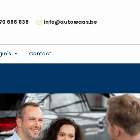
70 686 838
info@autowaas.be
gio's
Contact