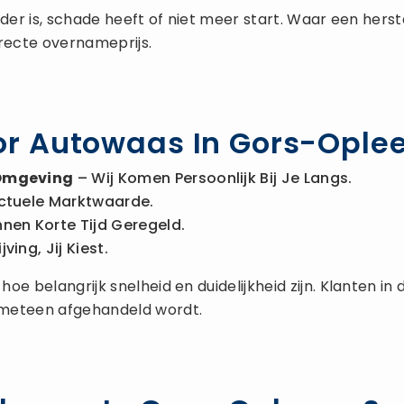
 ouder is, schade heeft of niet meer start. Waar een he
rrecte overnameprijs.
r Autowaas In Gors-Ople
 Omgeving
– Wij Komen Persoonlijk Bij Je Langs.
ctuele Marktwaarde.
nnen Korte Tijd Geregeld.
ing, Jij Kiest.
oe belangrijk snelheid en duidelijkheid zijn. Klanten 
 meteen afgehandeld wordt.