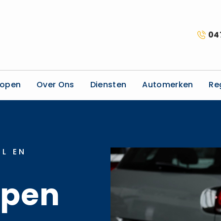
04
kopen
Over Ons
Diensten
Automerken
Re
L EN
open