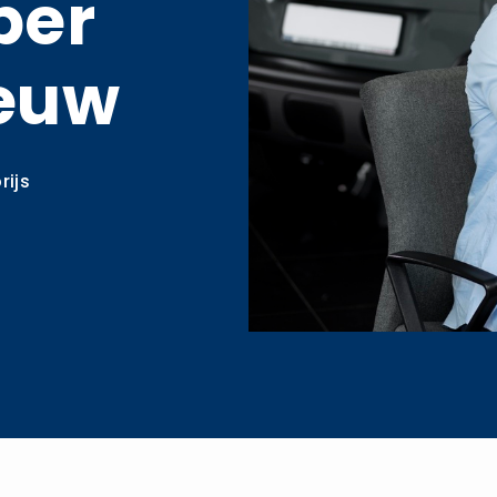
per
euw
rijs