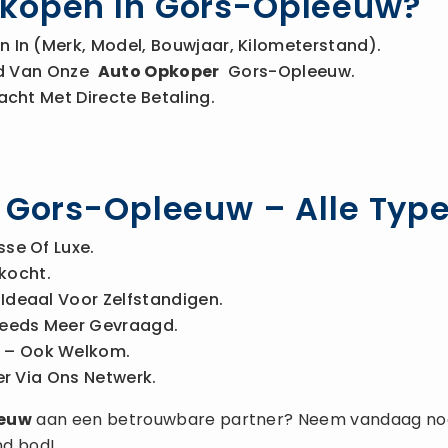
rkopen In Gors-Opleeuw?
 In (merk, Model, Bouwjaar, Kilometerstand).
Bod Van Onze
Auto Opkoper
Gors-Opleeuw.
acht Met Directe Betaling.
n Gors-Opleeuw – Alle Ty
sse Of Luxe.
kocht.
Ideaal Voor Zelfstandigen.
eeds Meer Gevraagd.
– Ook Welkom.
r Via Ons Netwerk.
eeuw
aan een betrouwbare partner? Neem vandaag no
nd bod!