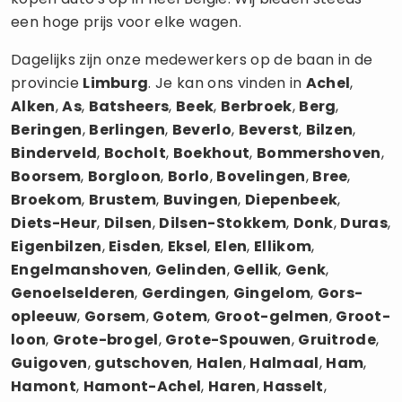
een hoge prijs voor elke wagen.
Dagelijks zijn onze medewerkers op de baan in de
provincie
Limburg
. Je kan ons vinden in
Achel
,
Alken
,
As
,
Batsheers
,
Beek
,
Berbroek
,
Berg
,
Beringen
,
Berlingen
,
Beverlo
,
Beverst
,
Bilzen
,
Binderveld
,
Bocholt
,
Boekhout
,
Bommershoven
,
Boorsem
,
Borgloon
,
Borlo
,
Bovelingen
,
Bree
,
Broekom
,
Brustem
,
Buvingen
,
Diepenbeek
,
Diets-Heur
,
Dilsen
,
Dilsen-Stokkem
,
Donk
,
Duras
,
Eigenbilzen
,
Eisden
,
Eksel
,
Elen
,
Ellikom
,
Engelmanshoven
,
Gelinden
,
Gellik
,
Genk
,
Genoelselderen
,
Gerdingen
,
Gingelom
,
Gors-
opleeuw
,
Gorsem
,
Gotem
,
Groot-gelmen
,
Groot-
loon
,
Grote-brogel
,
Grote-Spouwen
,
Gruitrode
,
Guigoven
,
gutschoven
,
Halen
,
Halmaal
,
Ham
,
Hamont
,
Hamont-Achel
,
Haren
,
Hasselt
,