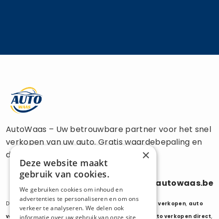
AutoWaas – Uw betrouwbare partner voor het snel
verkopen van uw auto. Gratis waardebepaling en
×
directe uitbetaling.
Deze website maakt
gebruik van cookies.
0470 686 838
info@autowaas.be
We gebruiken cookies om inhoud en
advertenties te personaliseren en om ons
Diensten:
auto verkopen
,
auto opkoper
,
auto export verkopen
,
auto
verkeer te analyseren. We delen ook
verkopen export
,
auto verkopen zonder keuring
,
auto verkopen direct
,
informatie over uw gebruik van onze site