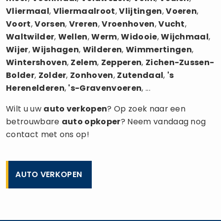
Vliermaal
,
Vliermaalroot
,
Vlijtingen
,
Voeren
,
Voort
,
Vorsen
,
Vreren
,
Vroenhoven
,
Vucht
,
Waltwilder
,
Wellen
,
Werm
,
Widooie
,
Wijchmaal
,
Wijer
,
Wijshagen
,
Wilderen
,
Wimmertingen
,
Wintershoven
,
Zelem
,
Zepperen
,
Zichen-Zussen-
Bolder
,
Zolder
,
Zonhoven
,
Zutendaal
,
's
Herenelderen
,
's-Gravenvoeren
, ...
Wilt u uw
auto verkopen
? Op zoek naar een
betrouwbare
auto opkoper
? Neem vandaag nog
contact met ons op!
AUTO VERKOPEN