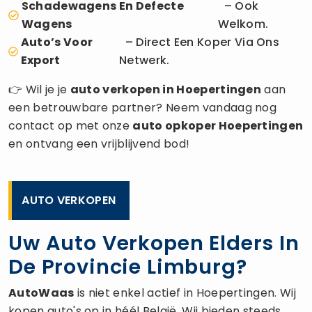
Schadewagens En Defecte
– Ook
Wagens
Welkom.
Auto’s Voor
– Direct Een Koper Via Ons
Export
Netwerk.
👉 Wil je je
auto verkopen
in Hoepertingen
aan
een betrouwbare partner? Neem vandaag nog
contact op met onze
auto opkoper
Hoepertingen
en ontvang een vrijblijvend bod!
AUTO VERKOPEN
Uw Auto Verkopen Elders In
De Provincie Limburg?
AutoWaas
is niet enkel actief in Hoepertingen. Wij
kopen auto's op in héél België. Wij bieden steeds