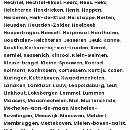
Hechtel
,
Hechtel-Eksel
,
Heers
,
Hees
,
Heks
,
Helchteren
,
Hendrieken
,
Henis
,
Heppen
,
Herderen
,
Herk-de-Stad
,
Herstappe
,
Herten
,
Heusden
,
Heusden-Zolder
,
Hoelbeek
,
Hoepertingen
,
Hoeselt
,
Horpmaal
,
Houthalen
,
Houthalen-Helchteren
,
Jesseren
,
Jeuk
,
Kanne
,
Kaulille
,
Kerkom-bij-sint-truiden
,
Kermt
,
Kerniel
,
Kessenich
,
Kinrooi
,
Klein-Gelmen
,
Kleine-brogel
,
Kleine-Spouwen
,
Koersel
,
Kolmont
,
Koninksem
,
Kortessem
,
Kortijs
,
Kozen
,
Kuringen
,
Kuttekoven
,
Kwaadmechelen
,
Lanaken
,
Lanklaar
,
Lauw
,
Leopoldsburg
,
Leut
,
Linkhout
,
Loksbergen
,
Lommel
,
Lummen
,
Maaseik
,
Maasmechelen
,
Mal
,
Martenslinde
,
Mechelen-aan-de-maas
,
Mechelen-
Bovelingen
,
Meeswijk
,
Meeuwen
,
Meldert
,
Membruggen
,
Mettekoven
,
Mielen-boven-aalst
,