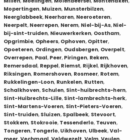
Millen
,
Moelingen
,
Molenbeersel
,
Montenaken
,
Mopertingen
,
Muizen
,
Munsterbilzen
,
Neerglabbeek
,
Neerharen
,
Neeroeteren
,
Neerpelt
,
Neerrepen
,
Nerem
,
Niel-bij-As
,
Niel-
bij-sint-truiden
,
Nieuwerkerken
,
Oostham
,
Opgrimbie
,
Opheers
,
Ophoven
,
Opitter
,
Opoeteren
,
Ordingen
,
Oudsbergen
,
Overpelt
,
Overrepen
,
Paal
,
Peer
,
Piringen
,
Rekem
,
Remersdaal
,
Reppel
,
Riemst
,
Rijkel
,
Rijkhoven
,
Riksingen
,
Romershoven
,
Rosmeer
,
Rotem
,
Rukkelingen-Loon
,
Runkelen
,
Rutten
,
Schalkhoven
,
Schulen
,
Sint-huibrechts-hern
,
Sint-Huibrechts-Lille
,
Sint-lambrechts-herk
,
Sint-Martens-Voeren
,
Sint-Pieters-Voeren
,
Sint-truiden
,
Sluizen
,
Spalbeek
,
Stevoort
,
Stokkem
,
Stokrooie
,
Tessenderlo
,
Teuven
,
Tongeren
,
Tongerlo
,
Uikhoven
,
Ulbeek
,
Val-
meer
,
Vechmaal
,
Veldwezelt
,
Velm
,
Veulen
,