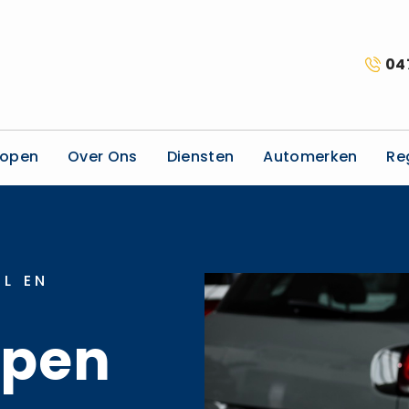
04
kopen
Over Ons
Diensten
Automerken
Re
L EN
open