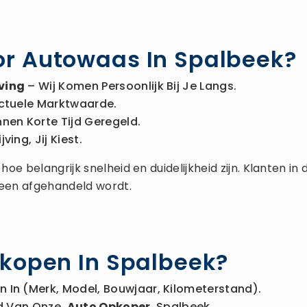
r Autowaas In Spalbeek?
ving
– Wij Komen Persoonlijk Bij Je Langs.
ctuele Marktwaarde.
nnen Korte Tijd Geregeld.
ing, Jij Kiest.
oe belangrijk snelheid en duidelijkheid zijn. Klanten i
een afgehandeld wordt.
kopen In Spalbeek?
 In (merk, Model, Bouwjaar, Kilometerstand).
Bod Van Onze
Auto Opkoper
Spalbeek.