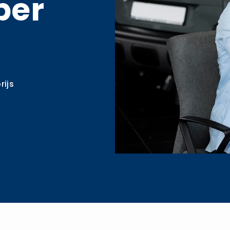
per
rijs