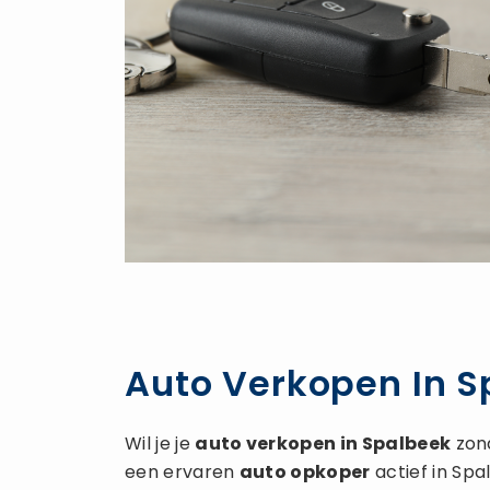
Auto Verkopen In S
Wil je je
auto verkopen
in Spalbeek
zond
een ervaren
auto opkoper
actief in Sp