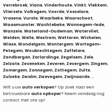
Verrebroek
,
Viane
,
Vinderhoute
,
Vinkt
,
Vlekkem
,
Vlierzele
,
Volkegem
,
Voorde
,
Vosselare
,
Vrasene
,
Vurste
,
Waarbeke
,
Waarschoot
,
Waasmunster
,
Wachtebeke
,
Wannegem-lede
,
Wanzele
,
Waterland-Oudeman
,
Watervliet
,
Welden
,
Welle
,
Westrem
,
Wetteren
,
Wichelen
,
Wieze
,
Wondelgem
,
Wontergem
,
Wortegem-
Petegem
,
Woubrechtegem
,
Zaffelare
,
Zandbergen
,
Zarlardinge
,
Zegelsem
,
Zele
,
Zelzate
,
Zeveneken
,
Zeveren
,
Zevergem
,
Zingem
,
Zomergem
,
Zonnegem
,
Zottegem
,
Zulte
,
Zulzeke
,
Zwalm
,
Zwevegem
,
Zwijnaarde
, ...
Wilt u uw
auto verkopen
? Op zoek naar een
betrouwbare
auto opkoper
? Neem vandaag nog
contact met ons op!