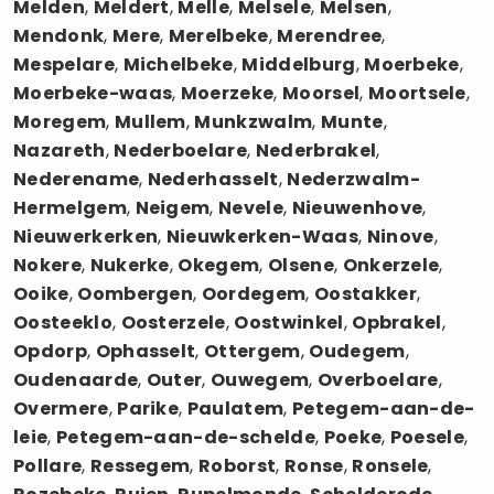
Melden
,
Meldert
,
Melle
,
Melsele
,
Melsen
,
Mendonk
,
Mere
,
Merelbeke
,
Merendree
,
Mespelare
,
Michelbeke
,
Middelburg
,
Moerbeke
,
Moerbeke-waas
,
Moerzeke
,
Moorsel
,
Moortsele
,
Moregem
,
Mullem
,
Munkzwalm
,
Munte
,
Nazareth
,
Nederboelare
,
Nederbrakel
,
Nederename
,
Nederhasselt
,
Nederzwalm-
Hermelgem
,
Neigem
,
Nevele
,
Nieuwenhove
,
Nieuwerkerken
,
Nieuwkerken-Waas
,
Ninove
,
Nokere
,
Nukerke
,
Okegem
,
Olsene
,
Onkerzele
,
Ooike
,
Oombergen
,
Oordegem
,
Oostakker
,
Oosteeklo
,
Oosterzele
,
Oostwinkel
,
Opbrakel
,
Opdorp
,
Ophasselt
,
Ottergem
,
Oudegem
,
Oudenaarde
,
Outer
,
Ouwegem
,
Overboelare
,
Overmere
,
Parike
,
Paulatem
,
Petegem-aan-de-
leie
,
Petegem-aan-de-schelde
,
Poeke
,
Poesele
,
Pollare
,
Ressegem
,
Roborst
,
Ronse
,
Ronsele
,