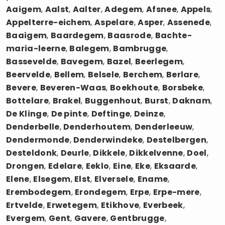
Aaigem
,
Aalst
,
Aalter
,
Adegem
,
Afsnee
,
Appels
,
Appelterre-eichem
,
Aspelare
,
Asper
,
Assenede
,
Baaigem
,
Baardegem
,
Baasrode
,
Bachte-
maria-leerne
,
Balegem
,
Bambrugge
,
Bassevelde
,
Bavegem
,
Bazel
,
Beerlegem
,
Beervelde
,
Bellem
,
Belsele
,
Berchem
,
Berlare
,
Bevere
,
Beveren-Waas
,
Boekhoute
,
Borsbeke
,
Bottelare
,
Brakel
,
Buggenhout
,
Burst
,
Daknam
,
De Klinge
,
De pinte
,
Deftinge
,
Deinze
,
Denderbelle
,
Denderhoutem
,
Denderleeuw
,
Dendermonde
,
Denderwindeke
,
Destelbergen
,
Desteldonk
,
Deurle
,
Dikkele
,
Dikkelvenne
,
Doel
,
Drongen
,
Edelare
,
Eeklo
,
Eine
,
Eke
,
Eksaarde
,
Elene
,
Elsegem
,
Elst
,
Elversele
,
Ename
,
Erembodegem
,
Erondegem
,
Erpe
,
Erpe-mere
,
Ertvelde
,
Erwetegem
,
Etikhove
,
Everbeek
,
Evergem
,
Gent
,
Gavere
,
Gentbrugge
,