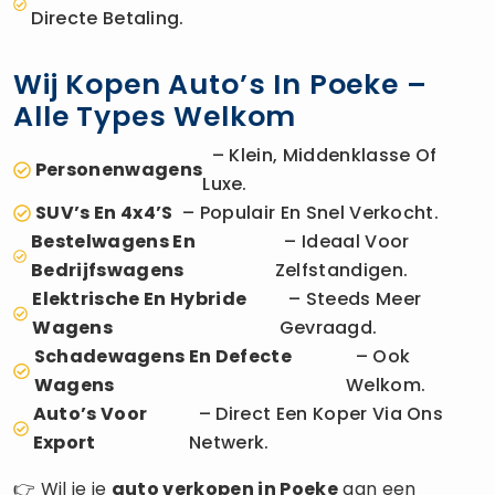
Directe Betaling.
Wij Kopen Auto’s In Poeke –
Alle Types Welkom
– Klein, Middenklasse Of
Personenwagens
Luxe.
SUV’s En 4x4’s
– Populair En Snel Verkocht.
Bestelwagens En
– Ideaal Voor
Bedrijfswagens
Zelfstandigen.
Elektrische En Hybride
– Steeds Meer
Wagens
Gevraagd.
Schadewagens En Defecte
– Ook
Wagens
Welkom.
Auto’s Voor
– Direct Een Koper Via Ons
Export
Netwerk.
👉 Wil je je
auto verkopen
in Poeke
aan een