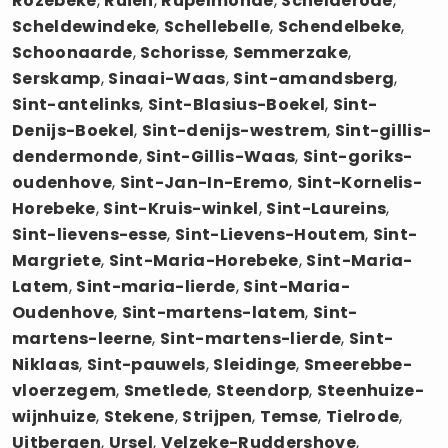
Rozebeke
,
Ruien
,
Rupelmonde
,
Schelderode
,
Scheldewindeke
,
Schellebelle
,
Schendelbeke
,
Schoonaarde
,
Schorisse
,
Semmerzake
,
Serskamp
,
Sinaai-Waas
,
Sint-amandsberg
,
Sint-antelinks
,
Sint-Blasius-Boekel
,
Sint-
Denijs-Boekel
,
Sint-denijs-westrem
,
Sint-gillis-
dendermonde
,
Sint-Gillis-Waas
,
Sint-goriks-
oudenhove
,
Sint-Jan-In-Eremo
,
Sint-Kornelis-
Horebeke
,
Sint-Kruis-winkel
,
Sint-Laureins
,
Sint-lievens-esse
,
Sint-Lievens-Houtem
,
Sint-
Margriete
,
Sint-Maria-Horebeke
,
Sint-Maria-
Latem
,
Sint-maria-lierde
,
Sint-Maria-
Oudenhove
,
Sint-martens-latem
,
Sint-
martens-leerne
,
Sint-martens-lierde
,
Sint-
Niklaas
,
Sint-pauwels
,
Sleidinge
,
Smeerebbe-
vloerzegem
,
Smetlede
,
Steendorp
,
Steenhuize-
wijnhuize
,
Stekene
,
Strijpen
,
Temse
,
Tielrode
,
Uitbergen
,
Ursel
,
Velzeke-Ruddershove
,