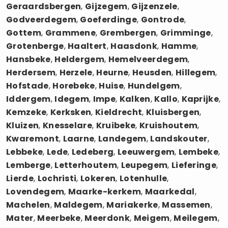
Geraardsbergen
,
Gijzegem
,
Gijzenzele
,
Godveerdegem
,
Goeferdinge
,
Gontrode
,
Gottem
,
Grammene
,
Grembergen
,
Grimminge
,
Grotenberge
,
Haaltert
,
Haasdonk
,
Hamme
,
Hansbeke
,
Heldergem
,
Hemelveerdegem
,
Herdersem
,
Herzele
,
Heurne
,
Heusden
,
Hillegem
,
Hofstade
,
Horebeke
,
Huise
,
Hundelgem
,
Iddergem
,
Idegem
,
Impe
,
Kalken
,
Kallo
,
Kaprijke
,
Kemzeke
,
Kerksken
,
Kieldrecht
,
Kluisbergen
,
Kluizen
,
Knesselare
,
Kruibeke
,
Kruishoutem
,
Kwaremont
,
Laarne
,
Landegem
,
Landskouter
,
Lebbeke
,
Lede
,
Ledeberg
,
Leeuwergem
,
Lembeke
,
Lemberge
,
Letterhoutem
,
Leupegem
,
Lieferinge
,
Lierde
,
Lochristi
,
Lokeren
,
Lotenhulle
,
Lovendegem
,
Maarke-kerkem
,
Maarkedal
,
Machelen
,
Maldegem
,
Mariakerke
,
Massemen
,
Mater
,
Meerbeke
,
Meerdonk
,
Meigem
,
Meilegem
,