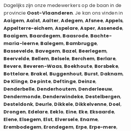
Dagelijks zijn onze medewerkers op de baan in de
provincie
Oost-Vlaanderen
. Je kan ons vinden in
Aaigem
,
Aalst
,
Aalter
,
Adegem
,
Afsnee
,
Appels
,
Appelterre-eichem
,
Aspelare
,
Asper
,
Assenede
,
Baaigem
,
Baardegem
,
Baasrode
,
Bachte-
maria-leerne
,
Balegem
,
Bambrugge
,
Bassevelde
,
Bavegem
,
Bazel
,
Beerlegem
,
Beervelde
,
Bellem
,
Belsele
,
Berchem
,
Berlare
,
Bevere
,
Beveren-Waas
,
Boekhoute
,
Borsbeke
,
Bottelare
,
Brakel
,
Buggenhout
,
Burst
,
Daknam
,
De Klinge
,
De pinte
,
Deftinge
,
Deinze
,
Denderbelle
,
Denderhoutem
,
Denderleeuw
,
Dendermonde
,
Denderwindeke
,
Destelbergen
,
Desteldonk
,
Deurle
,
Dikkele
,
Dikkelvenne
,
Doel
,
Drongen
,
Edelare
,
Eeklo
,
Eine
,
Eke
,
Eksaarde
,
Elene
,
Elsegem
,
Elst
,
Elversele
,
Ename
,
Erembodegem
,
Erondegem
,
Erpe
,
Erpe-mere
,