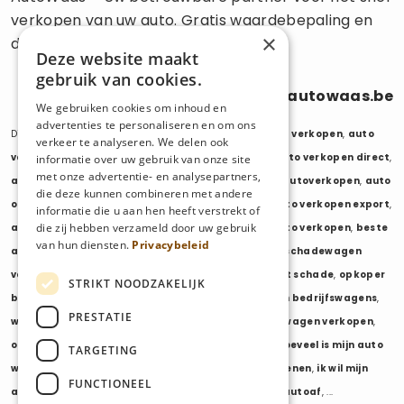
verkopen van uw auto. Gratis waardebepaling en
×
directe uitbetaling.
Deze website maakt
gebruik van cookies.
0470 686 838
info@autowaas.be
We gebruiken cookies om inhoud en
advertenties te personaliseren en om ons
Diensten:
auto verkopen
,
auto opkoper
,
auto export verkopen
,
auto
verkeer te analyseren. We delen ook
verkopen export
,
auto verkopen zonder keuring
,
auto verkopen direct
,
informatie over uw gebruik van onze site
met onze advertentie- en analysepartners,
auto tweedehands verkopen
,
mijn auto verkopen
,
autoverkopen
,
auto
die deze kunnen combineren met andere
opkopers
,
opkoper auto
,
export auto verkopen
,
auto verkopen export
,
informatie die u aan hen heeft verstrekt of
die zij hebben verzameld door uw gebruik
auto opkoper export
,
opkopen van auto's
,
oude auto verkopen
,
beste
van hun diensten.
Privacybeleid
auto opkoper
,
wij kopen auto's
,
wij kopen uw auto
,
schadewagen
verkopen
,
schadeauto verkopen
,
opkoper auto met schade
,
opkoper
STRIKT NOODZAKELIJK
bedrijfswagens
,
bedrijfswagen verkopen
,
verkopen bedrijfswagens
,
PRESTATIE
wagenpark verkopen
,
opkoper wagenpark
,
bestelwagen verkopen
,
opkoper bestelwagens
,
verkopen bestelwagens
,
hoeveel is mijn auto
TARGETING
waard
,
wat is mijn auto waard
,
waarde auto berekenen
,
ik wil mijn
FUNCTIONEEL
auto verkopen
,
ik wil van mijn auto af
,
ikwilvanmijnautoaf
, ...