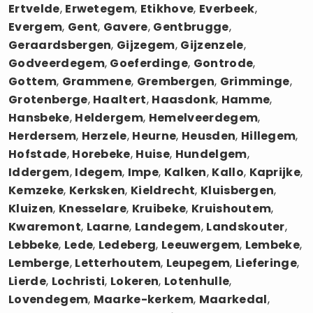
Ertvelde
,
Erwetegem
,
Etikhove
,
Everbeek
,
Evergem
,
Gent
,
Gavere
,
Gentbrugge
,
Geraardsbergen
,
Gijzegem
,
Gijzenzele
,
Godveerdegem
,
Goeferdinge
,
Gontrode
,
Gottem
,
Grammene
,
Grembergen
,
Grimminge
,
Grotenberge
,
Haaltert
,
Haasdonk
,
Hamme
,
Hansbeke
,
Heldergem
,
Hemelveerdegem
,
Herdersem
,
Herzele
,
Heurne
,
Heusden
,
Hillegem
,
Hofstade
,
Horebeke
,
Huise
,
Hundelgem
,
Iddergem
,
Idegem
,
Impe
,
Kalken
,
Kallo
,
Kaprijke
,
Kemzeke
,
Kerksken
,
Kieldrecht
,
Kluisbergen
,
Kluizen
,
Knesselare
,
Kruibeke
,
Kruishoutem
,
Kwaremont
,
Laarne
,
Landegem
,
Landskouter
,
Lebbeke
,
Lede
,
Ledeberg
,
Leeuwergem
,
Lembeke
,
Lemberge
,
Letterhoutem
,
Leupegem
,
Lieferinge
,
Lierde
,
Lochristi
,
Lokeren
,
Lotenhulle
,
Lovendegem
,
Maarke-kerkem
,
Maarkedal
,