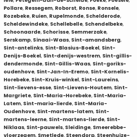
leie
,
Petegem-aan-de-schelde
,
Poeke
,
Poesele
,
Pollare
,
Ressegem
,
Roborst
,
Ronse
,
Ronsele
,
Rozebeke
,
Ruien
,
Rupelmonde
,
Schelderode
,
Scheldewindeke
,
Schellebelle
,
Schendelbeke
,
Schoonaarde
,
Schorisse
,
Semmerzake
,
Serskamp
,
Sinaai-Waas
,
Sint-amandsberg
,
Sint-antelinks
,
Sint-Blasius-Boekel
,
Sint-
Denijs-Boekel
,
Sint-denijs-westrem
,
Sint-gillis-
dendermonde
,
Sint-Gillis-Waas
,
Sint-goriks-
oudenhove
,
Sint-Jan-In-Eremo
,
Sint-Kornelis-
Horebeke
,
Sint-Kruis-winkel
,
Sint-Laureins
,
Sint-lievens-esse
,
Sint-Lievens-Houtem
,
Sint-
Margriete
,
Sint-Maria-Horebeke
,
Sint-Maria-
Latem
,
Sint-maria-lierde
,
Sint-Maria-
Oudenhove
,
Sint-martens-latem
,
Sint-
martens-leerne
,
Sint-martens-lierde
,
Sint-
Niklaas
,
Sint-pauwels
,
Sleidinge
,
Smeerebbe-
vloerzegem
,
Smetlede
,
Steendorp
,
Steenhuize-