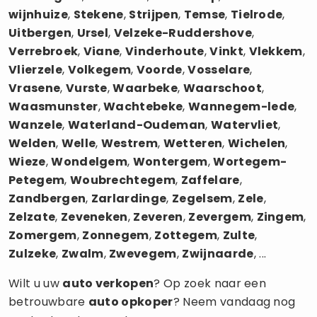
wijnhuize
,
Stekene
,
Strijpen
,
Temse
,
Tielrode
,
Uitbergen
,
Ursel
,
Velzeke-Ruddershove
,
Verrebroek
,
Viane
,
Vinderhoute
,
Vinkt
,
Vlekkem
,
Vlierzele
,
Volkegem
,
Voorde
,
Vosselare
,
Vrasene
,
Vurste
,
Waarbeke
,
Waarschoot
,
Waasmunster
,
Wachtebeke
,
Wannegem-lede
,
Wanzele
,
Waterland-Oudeman
,
Watervliet
,
Welden
,
Welle
,
Westrem
,
Wetteren
,
Wichelen
,
Wieze
,
Wondelgem
,
Wontergem
,
Wortegem-
Petegem
,
Woubrechtegem
,
Zaffelare
,
Zandbergen
,
Zarlardinge
,
Zegelsem
,
Zele
,
Zelzate
,
Zeveneken
,
Zeveren
,
Zevergem
,
Zingem
,
Zomergem
,
Zonnegem
,
Zottegem
,
Zulte
,
Zulzeke
,
Zwalm
,
Zwevegem
,
Zwijnaarde
, ...
Wilt u uw
auto verkopen
? Op zoek naar een
betrouwbare
auto opkoper
? Neem vandaag nog