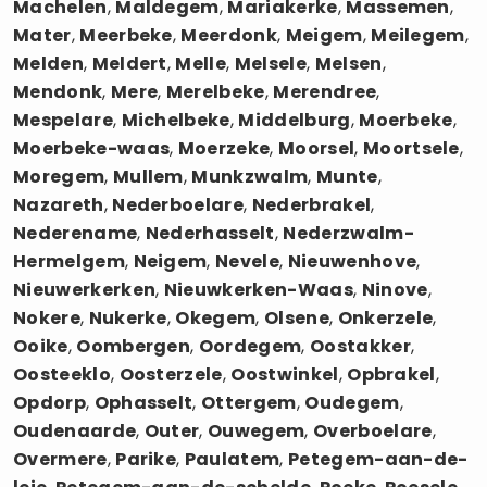
Machelen
,
Maldegem
,
Mariakerke
,
Massemen
,
Mater
,
Meerbeke
,
Meerdonk
,
Meigem
,
Meilegem
,
Melden
,
Meldert
,
Melle
,
Melsele
,
Melsen
,
Mendonk
,
Mere
,
Merelbeke
,
Merendree
,
Mespelare
,
Michelbeke
,
Middelburg
,
Moerbeke
,
Moerbeke-waas
,
Moerzeke
,
Moorsel
,
Moortsele
,
Moregem
,
Mullem
,
Munkzwalm
,
Munte
,
Nazareth
,
Nederboelare
,
Nederbrakel
,
Nederename
,
Nederhasselt
,
Nederzwalm-
Hermelgem
,
Neigem
,
Nevele
,
Nieuwenhove
,
Nieuwerkerken
,
Nieuwkerken-Waas
,
Ninove
,
Nokere
,
Nukerke
,
Okegem
,
Olsene
,
Onkerzele
,
Ooike
,
Oombergen
,
Oordegem
,
Oostakker
,
Oosteeklo
,
Oosterzele
,
Oostwinkel
,
Opbrakel
,
Opdorp
,
Ophasselt
,
Ottergem
,
Oudegem
,
Oudenaarde
,
Outer
,
Ouwegem
,
Overboelare
,
Overmere
,
Parike
,
Paulatem
,
Petegem-aan-de-