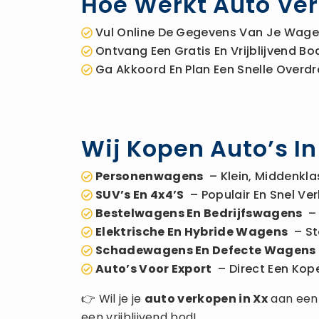
Hoe Werkt Auto Ver
Vul Online De Gegevens Van Je Wagen
Ontvang Een Gratis En Vrijblijvend 
Ga Akkoord En Plan Een Snelle Overdr
Wij Kopen Auto’s I
Personenwagens
– Klein, Middenkla
SUV’s En 4x4’s
– Populair En Snel Ver
Bestelwagens En Bedrijfswagens
– 
Elektrische En Hybride Wagens
– St
Schadewagens En Defecte Wagens
Auto’s Voor Export
– Direct Een Kope
👉 Wil je je
auto verkopen
in Xx
aan een
een vrijblijvend bod!