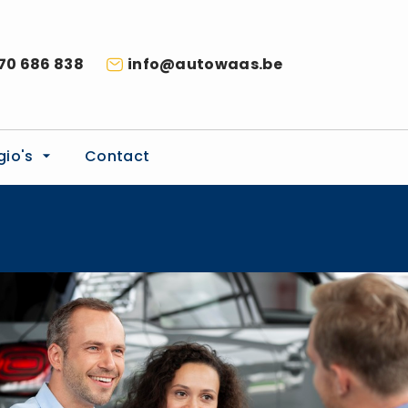
70 686 838
info@autowaas.be
gio's
Contact