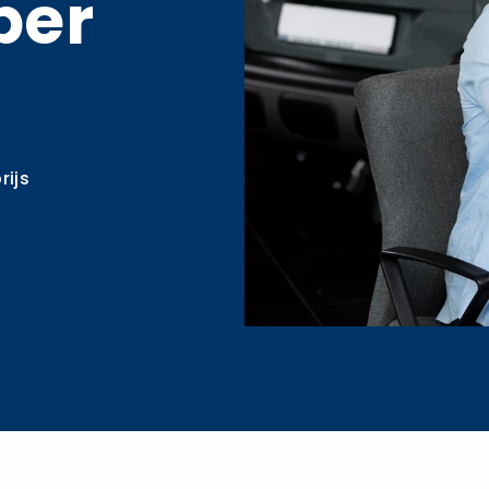
per
rijs