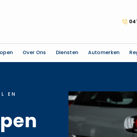
04
kopen
Over Ons
Diensten
Automerken
Re
L EN
open