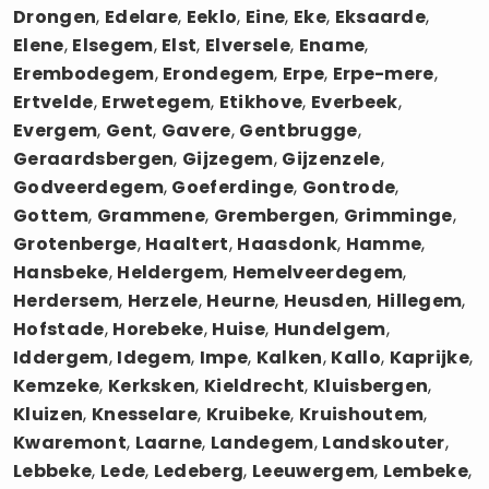
Drongen
,
Edelare
,
Eeklo
,
Eine
,
Eke
,
Eksaarde
,
Elene
,
Elsegem
,
Elst
,
Elversele
,
Ename
,
Erembodegem
,
Erondegem
,
Erpe
,
Erpe-mere
,
Ertvelde
,
Erwetegem
,
Etikhove
,
Everbeek
,
Evergem
,
Gent
,
Gavere
,
Gentbrugge
,
Geraardsbergen
,
Gijzegem
,
Gijzenzele
,
Godveerdegem
,
Goeferdinge
,
Gontrode
,
Gottem
,
Grammene
,
Grembergen
,
Grimminge
,
Grotenberge
,
Haaltert
,
Haasdonk
,
Hamme
,
Hansbeke
,
Heldergem
,
Hemelveerdegem
,
Herdersem
,
Herzele
,
Heurne
,
Heusden
,
Hillegem
,
Hofstade
,
Horebeke
,
Huise
,
Hundelgem
,
Iddergem
,
Idegem
,
Impe
,
Kalken
,
Kallo
,
Kaprijke
,
Kemzeke
,
Kerksken
,
Kieldrecht
,
Kluisbergen
,
Kluizen
,
Knesselare
,
Kruibeke
,
Kruishoutem
,
Kwaremont
,
Laarne
,
Landegem
,
Landskouter
,
Lebbeke
,
Lede
,
Ledeberg
,
Leeuwergem
,
Lembeke
,