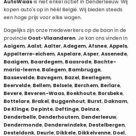
AutoWaas
is niet enkel actief in Denderleeuw. Wij
kopen auto's op in héél België. Wij bieden steeds
een hoge prijs voor elke wagen.
Dagelijks zijn onze medewerkers op de baan in de
provincie
Oost-Vlaanderen
. Je kan ons vinden in
Aaigem
,
Aalst
,
Aalter
,
Adegem
,
Afsnee
,
Appels
,
Appelterre-eichem
,
Aspelare
,
Asper
,
Assenede
,
Baaigem
,
Baardegem
,
Baasrode
,
Bachte-
maria-leerne
,
Balegem
,
Bambrugge
,
Bassevelde
,
Bavegem
,
Bazel
,
Beerlegem
,
Beervelde
,
Bellem
,
Belsele
,
Berchem
,
Berlare
,
Bevere
,
Beveren-Waas
,
Boekhoute
,
Borsbeke
,
Bottelare
,
Brakel
,
Buggenhout
,
Burst
,
Daknam
,
De Klinge
,
De pinte
,
Deftinge
,
Deinze
,
Denderbelle
,
Denderhoutem
,
Denderleeuw
,
Dendermonde
,
Denderwindeke
,
Destelbergen
,
Desteldonk
,
Deurle
,
Dikkele
,
Dikkelvenne
,
Doel
,