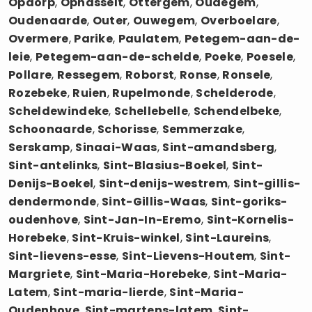
Opdorp
,
Ophasselt
,
Ottergem
,
Oudegem
,
Oudenaarde
,
Outer
,
Ouwegem
,
Overboelare
,
Overmere
,
Parike
,
Paulatem
,
Petegem-aan-de-
leie
,
Petegem-aan-de-schelde
,
Poeke
,
Poesele
,
Pollare
,
Ressegem
,
Roborst
,
Ronse
,
Ronsele
,
Rozebeke
,
Ruien
,
Rupelmonde
,
Schelderode
,
Scheldewindeke
,
Schellebelle
,
Schendelbeke
,
Schoonaarde
,
Schorisse
,
Semmerzake
,
Serskamp
,
Sinaai-Waas
,
Sint-amandsberg
,
Sint-antelinks
,
Sint-Blasius-Boekel
,
Sint-
Denijs-Boekel
,
Sint-denijs-westrem
,
Sint-gillis-
dendermonde
,
Sint-Gillis-Waas
,
Sint-goriks-
oudenhove
,
Sint-Jan-In-Eremo
,
Sint-Kornelis-
Horebeke
,
Sint-Kruis-winkel
,
Sint-Laureins
,
Sint-lievens-esse
,
Sint-Lievens-Houtem
,
Sint-
Margriete
,
Sint-Maria-Horebeke
,
Sint-Maria-
Latem
,
Sint-maria-lierde
,
Sint-Maria-
Oudenhove
,
Sint-martens-latem
,
Sint-