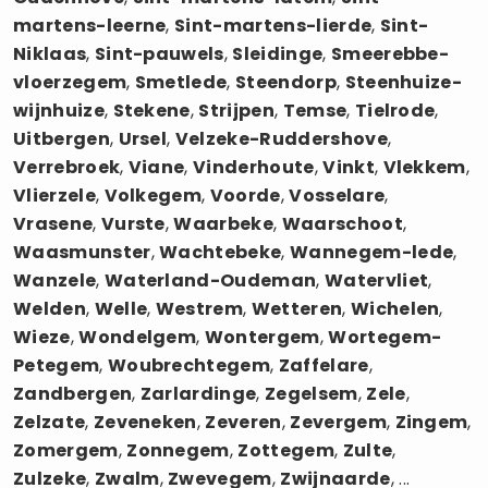
martens-leerne
,
Sint-martens-lierde
,
Sint-
Niklaas
,
Sint-pauwels
,
Sleidinge
,
Smeerebbe-
vloerzegem
,
Smetlede
,
Steendorp
,
Steenhuize-
wijnhuize
,
Stekene
,
Strijpen
,
Temse
,
Tielrode
,
Uitbergen
,
Ursel
,
Velzeke-Ruddershove
,
Verrebroek
,
Viane
,
Vinderhoute
,
Vinkt
,
Vlekkem
,
Vlierzele
,
Volkegem
,
Voorde
,
Vosselare
,
Vrasene
,
Vurste
,
Waarbeke
,
Waarschoot
,
Waasmunster
,
Wachtebeke
,
Wannegem-lede
,
Wanzele
,
Waterland-Oudeman
,
Watervliet
,
Welden
,
Welle
,
Westrem
,
Wetteren
,
Wichelen
,
Wieze
,
Wondelgem
,
Wontergem
,
Wortegem-
Petegem
,
Woubrechtegem
,
Zaffelare
,
Zandbergen
,
Zarlardinge
,
Zegelsem
,
Zele
,
Zelzate
,
Zeveneken
,
Zeveren
,
Zevergem
,
Zingem
,
Zomergem
,
Zonnegem
,
Zottegem
,
Zulte
,
Zulzeke
,
Zwalm
,
Zwevegem
,
Zwijnaarde
, ...