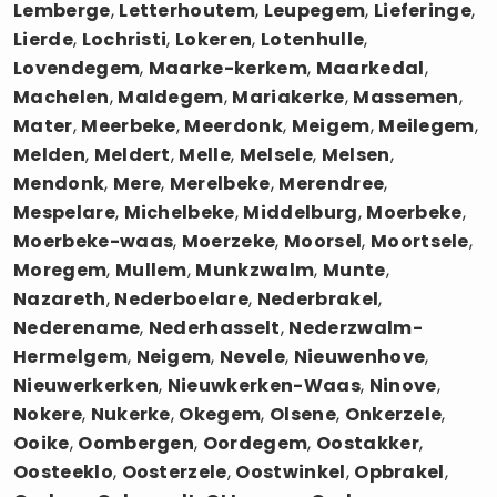
Lemberge
,
Letterhoutem
,
Leupegem
,
Lieferinge
,
Lierde
,
Lochristi
,
Lokeren
,
Lotenhulle
,
Lovendegem
,
Maarke-kerkem
,
Maarkedal
,
Machelen
,
Maldegem
,
Mariakerke
,
Massemen
,
Mater
,
Meerbeke
,
Meerdonk
,
Meigem
,
Meilegem
,
Melden
,
Meldert
,
Melle
,
Melsele
,
Melsen
,
Mendonk
,
Mere
,
Merelbeke
,
Merendree
,
Mespelare
,
Michelbeke
,
Middelburg
,
Moerbeke
,
Moerbeke-waas
,
Moerzeke
,
Moorsel
,
Moortsele
,
Moregem
,
Mullem
,
Munkzwalm
,
Munte
,
Nazareth
,
Nederboelare
,
Nederbrakel
,
Nederename
,
Nederhasselt
,
Nederzwalm-
Hermelgem
,
Neigem
,
Nevele
,
Nieuwenhove
,
Nieuwerkerken
,
Nieuwkerken-Waas
,
Ninove
,
Nokere
,
Nukerke
,
Okegem
,
Olsene
,
Onkerzele
,
Ooike
,
Oombergen
,
Oordegem
,
Oostakker
,
Oosteeklo
,
Oosterzele
,
Oostwinkel
,
Opbrakel
,