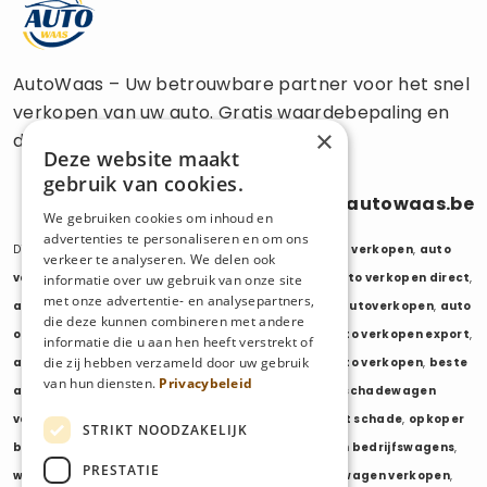
AutoWaas – Uw betrouwbare partner voor het snel
verkopen van uw auto. Gratis waardebepaling en
×
directe uitbetaling.
Deze website maakt
gebruik van cookies.
0470 686 838
info@autowaas.be
We gebruiken cookies om inhoud en
advertenties te personaliseren en om ons
Diensten:
auto verkopen
,
auto opkoper
,
auto export verkopen
,
auto
verkeer te analyseren. We delen ook
verkopen export
,
auto verkopen zonder keuring
,
auto verkopen direct
,
informatie over uw gebruik van onze site
met onze advertentie- en analysepartners,
auto tweedehands verkopen
,
mijn auto verkopen
,
autoverkopen
,
auto
die deze kunnen combineren met andere
opkopers
,
opkoper auto
,
export auto verkopen
,
auto verkopen export
,
informatie die u aan hen heeft verstrekt of
die zij hebben verzameld door uw gebruik
auto opkoper export
,
opkopen van auto's
,
oude auto verkopen
,
beste
van hun diensten.
Privacybeleid
auto opkoper
,
wij kopen auto's
,
wij kopen uw auto
,
schadewagen
verkopen
,
schadeauto verkopen
,
opkoper auto met schade
,
opkoper
STRIKT NOODZAKELIJK
bedrijfswagens
,
bedrijfswagen verkopen
,
verkopen bedrijfswagens
,
PRESTATIE
wagenpark verkopen
,
opkoper wagenpark
,
bestelwagen verkopen
,